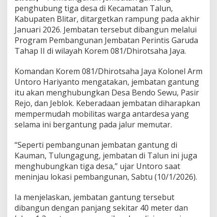
t
penghubung tiga desa di Kecamatan Talun,
a
Kabupaten Blitar, ditargetkan rampung pada akhir
r
Januari 2026. Jembatan tersebut dibangun melalui
g
Program Pembangunan Jembatan Perintis Garuda
e
t
Tahap II di wilayah Korem 081/Dhirotsaha Jaya.
k
a
Komandan Korem 081/Dhirotsaha Jaya Kolonel Arm
n
Untoro Hariyanto mengatakan, jembatan gantung
R
itu akan menghubungkan Desa Bendo Sewu, Pasir
a
m
Rejo, dan Jeblok. Keberadaan jembatan diharapkan
p
mempermudah mobilitas warga antardesa yang
u
selama ini bergantung pada jalur memutar.
n
g
“Seperti pembangunan jembatan gantung di
A
k
Kauman, Tulungagung, jembatan di Talun ini juga
h
menghubungkan tiga desa,” ujar Untoro saat
i
meninjau lokasi pembangunan, Sabtu (10/1/2026).
r
J
Ia menjelaskan, jembatan gantung tersebut
a
n
dibangun dengan panjang sekitar 40 meter dan
u