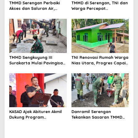
TMMD Serengan Perbaiki
TMMD di Serengan, TNI dan
Akses dan Saluran Air,
Warga Percepat
Warga Gotong Royong
Pembangunan Kampung
TMMD Sengkuyung III
TNI Renovasi Rumah Warga
Surakarta Mulai Pavingisasi
Nias Utara, Progres Capai
Jalan 97 Meter
97%
KASAD Ajak Abituren Akmil
Danramil Serengan
Dukung Program
Tekankan Sasaran TMMD
Pemerintah
Harus Tuntas Tepat Waktu