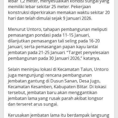
lebar 1,2 meter, menyesuaikan kondisi sungai yang
a
memiliki lebar sekitar 25 meter. Pekerjaan
r
konstruksi diperkirakan memakan waktu sekitar 20
i
hari dan telah dimulai sejak 9 Januari 2026.
Menurut Untoro, tahapan pembangunan meliputi
pemasangan pondasi pada 11-15 Januari,
dilanjutkan pemasangan tali seling pada 16-20
Januari, serta pemasangan papan kayu lantai
jembatan pada 21-25 Januari. “Target penyelesaian
pembangunan pada 30 Januari 2026,” katanya.
Selain meninjau lokasi di Kecamatan Talun, Untoro
juga mengunjungi rencana pembangunan
jembatan gantung di Dusun Sanan, Desa Jugo,
Kecamatan Kesamben, Kabupaten Blitar. Di lokasi
tersebut, jembatan baru akan menggantikan
jembatan lama yang rusak parah akibat longsor
dan terseret arus sungai.
Kerusakan jembatan lama itu berdampak langsung