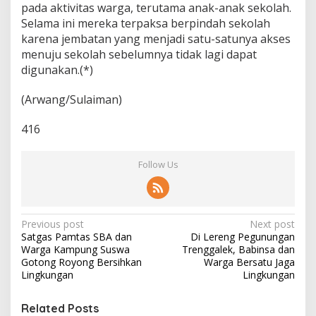
pada aktivitas warga, terutama anak-anak sekolah.
Selama ini mereka terpaksa berpindah sekolah
karena jembatan yang menjadi satu-satunya akses
menuju sekolah sebelumnya tidak lagi dapat
digunakan.(*)
(Arwang/Sulaiman)
416
Follow Us
P
Previous post
Next post
Satgas Pamtas SBA dan
Di Lereng Pegunungan
o
Warga Kampung Suswa
Trenggalek, Babinsa dan
s
Gotong Royong Bersihkan
Warga Bersatu Jaga
Lingkungan
Lingkungan
t
n
Related Posts