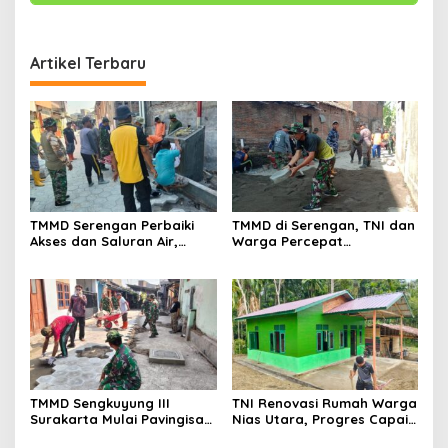
Artikel Terbaru
TMMD Serengan Perbaiki
TMMD di Serengan, TNI dan
Akses dan Saluran Air,
Warga Percepat
Warga Gotong Royong
Pembangunan Kampung
TMMD Sengkuyung III
TNI Renovasi Rumah Warga
Surakarta Mulai Pavingisasi
Nias Utara, Progres Capai
Jalan 97 Meter
97%