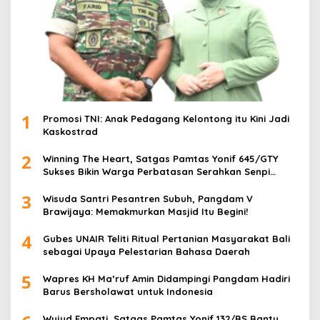
1
Promosi TNI: Anak Pedagang Kelontong itu Kini Jadi
Kaskostrad
2
Winning The Heart, Satgas Pamtas Yonif 645/GTY
Sukses Bikin Warga Perbatasan Serahkan Senpi
Rakitan
3
Wisuda Santri Pesantren Subuh, Pangdam V
Brawijaya: Memakmurkan Masjid Itu Begini!
4
Gubes UNAIR Teliti Ritual Pertanian Masyarakat Bali
sebagai Upaya Pelestarian Bahasa Daerah
5
Wapres KH Ma’ruf Amin Didampingi Pangdam Hadiri
Barus Bersholawat untuk Indonesia
Wujud Empati, Satgas Pamtas Yonif 132/BS Bantu