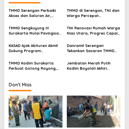
a
v
TMMD Serengan Perbaiki
TMMD di Serengan, TNI dan
Akses dan Saluran Air,
Warga Percepat
i
Warga Gotong Royong
Pembangunan Kampung
g
TMMD Sengkuyung III
TNI Renovasi Rumah Warga
Surakarta Mulai Pavingisasi
Nias Utara, Progres Capai
a
Jalan 97 Meter
97%
t
KASAD Ajak Abituren Akmil
Danramil Serengan
i
Dukung Program
Tekankan Sasaran TMMD
Pemerintah
Harus Tuntas Tepat Waktu
o
TMMD Kodim Surakarta
Jembatan Merah Putih
n
Perkuat Gotong Royong,
Kodim Boyolali Akhiri
Pembangunan Saluran Air
Penantian Warga
Dikebut
Gumukrejo
Don't Miss