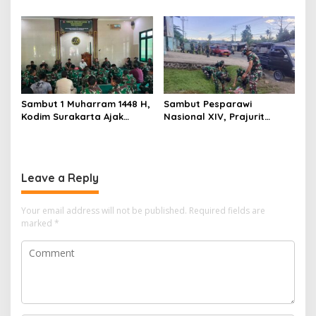
Teknologi dan Akhlak
Gaungkan Kebersamaan
Sambut 1 Muharram 1448 H,
Sambut Pesparawi
Kodim Surakarta Ajak
Nasional XIV, Prajurit
Refleksi dan Perkuat
Kodam Kasuari Bersihkan
Semangat Kebersamaan
Manokwari
Leave a Reply
Your email address will not be published.
Required fields are
marked
*