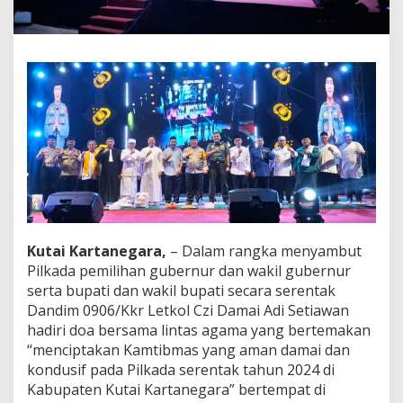
i
l
k
a
d
a
S
e
r
e
n
t
a
k
2
Kutai Kartanegara,
– Dalam rangka menyambut
0
2
Pilkada pemilihan gubernur dan wakil gubernur
4
serta bupati dan wakil bupati secara serentak
,
Dandim 0906/Kkr Letkol Czi Damai Adi Setiawan
D
hadiri doa bersama lintas agama yang bertemakan
a
n
“menciptakan Kamtibmas yang aman damai dan
d
kondusif pada Pilkada serentak tahun 2024 di
i
Kabupaten Kutai Kartanegara” bertempat di
m