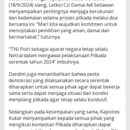
i
(18/9/2024) siang, Letkol Czi Damai Adi Setiawan
n
menyampaikan pentingnya menjaga kerukunan
t
dan kedamaian selama proses pilkada melalui doa
a
bersama ini. “Mari kita wujudkan komitmen untuk
s
A
menciptakan pemilihan yang aman, damai dan
g
bermartabat,” tuturnya.
a
m
“TNI Polri sebagai aparat negara tetap selalu
a
Netral dalam mengawal pelaksanaan Pilkada
serentak tahun 2024” imbuhnya.
Dandim juga menambahkan bahwa pesta
demokrasi yang dilaksanakan secara serentak
diharapkan untuk semua pihak agar dapat bekerja
sama serta dapat menjaga situasi dan kondisi
menjelang pilkada agar tetap selalu kondusif.
Sedangkan pada kesempatan yang sama, Kapolres
Kukar menyampaikan kepada semua pihak yang
mengikuti kontestan Pilkada diharapkan dapat