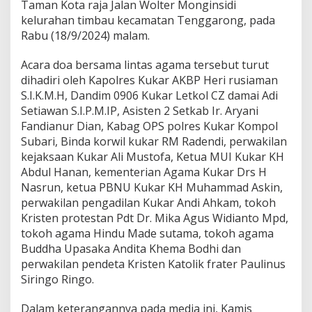
Taman Kota raja Jalan Wolter Monginsidi
0
kelurahan timbau kecamatan Tenggarong, pada
9
0
Rabu (18/9/2024) malam.
6
/
Acara doa bersama lintas agama tersebut turut
K
dihadiri oleh Kapolres Kukar AKBP Heri rusiaman
k
S.I.K.M.H, Dandim 0906 Kukar Letkol CZ damai Adi
r
H
Setiawan S.I.P.M.IP, Asisten 2 Setkab Ir. Aryani
a
Fandianur Dian, Kabag OPS polres Kukar Kompol
d
Subari, Binda korwil kukar RM Radendi, perwakilan
i
kejaksaan Kukar Ali Mustofa, Ketua MUI Kukar KH
r
i
Abdul Hanan, kementerian Agama Kukar Drs H
D
Nasrun, ketua PBNU Kukar KH Muhammad Askin,
o
perwakilan pengadilan Kukar Andi Ahkam, tokoh
a
Kristen protestan Pdt Dr. Mika Agus Widianto Mpd,
B
tokoh agama Hindu Made sutama, tokoh agama
e
r
Buddha Upasaka Andita Khema Bodhi dan
s
perwakilan pendeta Kristen Katolik frater Paulinus
a
Siringo Ringo.
m
a
Dalam keterangannya pada media ini, Kamis
L