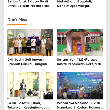
Seribu Anak TK dan RA di
Idul Adha di Boyolali,
o
Diwek Belajar Makna Haji
Dandim Ajak Warga
n
Lewat Manasik yang Ceria
Meneguhkan Semangat
Berbagi dan Kepedulian
Sosial
Don't Miss
DMI Jatim Gali Inovasi
Satgas Yonif 123/Rajawali
Dakwah Masjid, Rangkul
Kawal Peresmian Gereja di
Gen Z hingga UMKM
Mappi, Sinergi TNI dan
Warga Perkuat Stabilitas
Papua Selatan
Gelar Lailatul Ijtima,
Pesparawi Nasional XIV di
Tekankan Keseimbangan
Manokwari, Kodam Kasuari