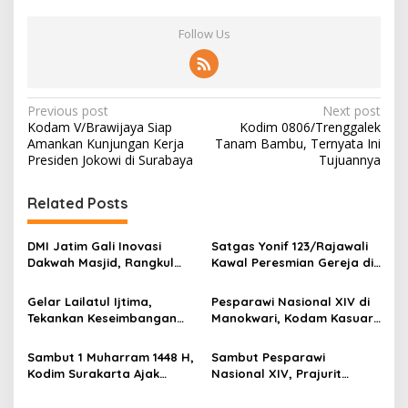
Follow Us
P
Previous post
Next post
Kodam V/Brawijaya Siap
Kodim 0806/Trenggalek
o
Amankan Kunjungan Kerja
Tanam Bambu, Ternyata Ini
s
Presiden Jokowi di Surabaya
Tujuannya
t
Related Posts
n
a
DMI Jatim Gali Inovasi
Satgas Yonif 123/Rajawali
v
Dakwah Masjid, Rangkul
Kawal Peresmian Gereja di
Gen Z hingga UMKM
Mappi, Sinergi TNI dan
i
Warga Perkuat Stabilitas
Gelar Lailatul Ijtima,
Pesparawi Nasional XIV di
g
Papua Selatan
Tekankan Keseimbangan
Manokwari, Kodam Kasuari
Teknologi dan Akhlak
Gaungkan Kebersamaan
a
Sambut 1 Muharram 1448 H,
Sambut Pesparawi
t
Kodim Surakarta Ajak
Nasional XIV, Prajurit
i
Refleksi dan Perkuat
Kodam Kasuari Bersihkan
Semangat Kebersamaan
Manokwari