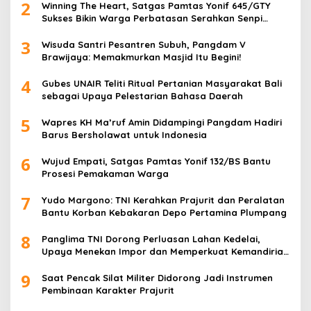
2
Winning The Heart, Satgas Pamtas Yonif 645/GTY
Sukses Bikin Warga Perbatasan Serahkan Senpi
Rakitan
3
Wisuda Santri Pesantren Subuh, Pangdam V
Brawijaya: Memakmurkan Masjid Itu Begini!
4
Gubes UNAIR Teliti Ritual Pertanian Masyarakat Bali
sebagai Upaya Pelestarian Bahasa Daerah
5
Wapres KH Ma’ruf Amin Didampingi Pangdam Hadiri
Barus Bersholawat untuk Indonesia
6
Wujud Empati, Satgas Pamtas Yonif 132/BS Bantu
Prosesi Pemakaman Warga
7
Yudo Margono: TNI Kerahkan Prajurit dan Peralatan
Bantu Korban Kebakaran Depo Pertamina Plumpang
8
Panglima TNI Dorong Perluasan Lahan Kedelai,
Upaya Menekan Impor dan Memperkuat Kemandirian
Pangan
9
Saat Pencak Silat Militer Didorong Jadi Instrumen
Pembinaan Karakter Prajurit