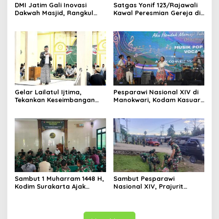
DMI Jatim Gali Inovasi
Satgas Yonif 123/Rajawali
Dakwah Masjid, Rangkul
Kawal Peresmian Gereja di
Gen Z hingga UMKM
Mappi, Sinergi TNI dan
Warga Perkuat Stabilitas
Papua Selatan
Gelar Lailatul Ijtima,
Pesparawi Nasional XIV di
Tekankan Keseimbangan
Manokwari, Kodam Kasuari
Teknologi dan Akhlak
Gaungkan Kebersamaan
Sambut 1 Muharram 1448 H,
Sambut Pesparawi
Kodim Surakarta Ajak
Nasional XIV, Prajurit
Refleksi dan Perkuat
Kodam Kasuari Bersihkan
Semangat Kebersamaan
Manokwari