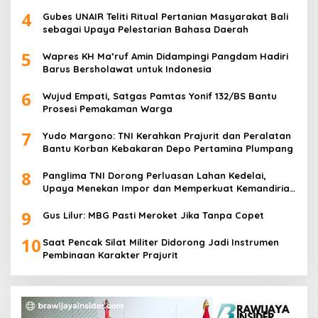
4
Gubes UNAIR Teliti Ritual Pertanian Masyarakat Bali
sebagai Upaya Pelestarian Bahasa Daerah
5
Wapres KH Ma’ruf Amin Didampingi Pangdam Hadiri
Barus Bersholawat untuk Indonesia
6
Wujud Empati, Satgas Pamtas Yonif 132/BS Bantu
Prosesi Pemakaman Warga
7
Yudo Margono: TNI Kerahkan Prajurit dan Peralatan
Bantu Korban Kebakaran Depo Pertamina Plumpang
8
Panglima TNI Dorong Perluasan Lahan Kedelai,
Upaya Menekan Impor dan Memperkuat Kemandirian
Pangan
9
Gus Lilur: MBG Pasti Meroket Jika Tanpa Copet
10
Saat Pencak Silat Militer Didorong Jadi Instrumen
Pembinaan Karakter Prajurit