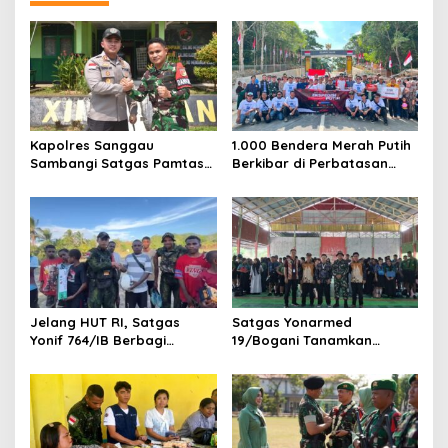
Kapolres Sanggau
1.000 Bendera Merah Putih
Sambangi Satgas Pamtas
Berkibar di Perbatasan
Yonarmed 19/Bogani,
Sambas
Perkuat Soliditas TNI-Polri
di Perbatasan
Jelang HUT RI, Satgas
Satgas Yonarmed
Yonif 764/IB Berbagi
19/Bogani Tanamkan
Sarana Olahraga
Nasionalisme Pelajar
Perbatasan