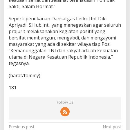
t
Sakti, Salam Hormat.”
P
a
Seperti penekanan Dansatgas Letkol Inf Diki
p
Apriyadi, S.Hub.Int., yang menegaskan agar seluruh
u
a
prajurit melaksanakan kegiatan positif yang
bersifat membangun, mengabdi, dan mengayomi
masyarakat yang ada di sekitar wilaya tiap Pos.
“Kemanunggalan TNI dan rakyat adalah kekuatan
utama di Negara Kesatuan Republik Indonesia,”
tegasnya.
(barat/tommy)
181
Follow Us
P
Previous post
Next post