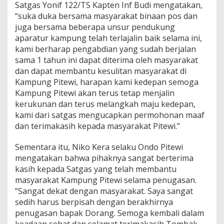
Satgas Yonif 122/TS Kapten Inf Budi mengatakan,
e
“suka duka bersama masyarakat binaan pos dan
r
t
juga bersama beberapa unsur pendukung
a
aparatur kampung telah terlajalin baik selama ini,
M
kami berharap pengabdian yang sudah berjalan
a
sama 1 tahun ini dapat diterima oleh masyarakat
k
a
dan dapat membantu kesulitan masyarakat di
n
Kampung Pitewi, harapan kami kedepan semoga
B
Kampung Pitewi akan terus tetap menjalin
e
kerukunan dan terus melangkah maju kedepan,
r
kami dari satgas mengucapkan permohonan maaf
s
a
dan terimakasih kepada masyarakat Pitewi.”
m
a
Sementara itu, Niko Kera selaku Ondo Pitewi
M
mengatakan bahwa pihaknya sangat berterima
a
kasih kepada Satgas yang telah membantu
s
y
masyarakat Kampung Pitewi selama penugasan.
a
“Sangat dekat dengan masyarakat. Saya sangat
r
sedih harus berpisah dengan berakhirnya
a
penugasan bapak Dorang. Semoga kembali dalam
k
a
keadaan sehat dan selamat terimakasih Tombak