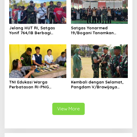
Jelang HUT RI, Satgas
Satgas Yonarmed
Yonif 764/IB Berbagi
19/Bogani Tanamkan
Sarana Olahraga
Nasionalisme Pelajar
Perbatasan
TNI Edukasi Warga
Kembali dengan Selamat,
Perbatasan RI-PNG
Pangdam V/Brawijaya
Terapkan Pola Hidup Sehat,
Apresiasi Dedikasi Prajurit
Perkuat Kesadaran Cegah
Satgas Yonif 521/DY di
Penyakit
Perbatasan RI-PNG
View More