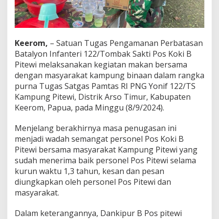
t
e
w
i
L
Keerom,
– Satuan Tugas Pengamanan Perbatasan
a
Batalyon Infanteri 122/Tombak Sakti Pos Koki B
k
Pitewi melaksanakan kegiatan makan bersama
s
dengan masyarakat kampung binaan dalam rangka
a
n
purna Tugas Satgas Pamtas RI PNG Yonif 122/TS
a
Kampung Pitewi, Distrik Arso Timur, Kabupaten
k
Keerom, Papua, pada Minggu (8/9/2024).
a
n
Menjelang berakhirnya masa penugasan ini
P
e
menjadi wadah semangat personel Pos Koki B
r
Pitewi bersama masyarakat Kampung Pitewi yang
p
sudah menerima baik personel Pos Pitewi selama
i
kurun waktu 1,3 tahun, kesan dan pesan
s
diungkapkan oleh personel Pos Pitewi dan
a
h
masyarakat.
a
n
Dalam keterangannya, Dankipur B Pos pitewi
S