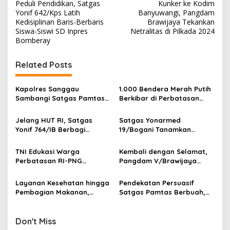
Peduli Pendidikan, Satgas
Kunker ke Kodim
o
Yonif 642/Kps Latih
Banyuwangi, Pangdam
s
Kedisiplinan Baris-Berbaris
Brawijaya Tekankan
Siswa-Siswi SD Inpres
Netralitas di Pilkada 2024
t
Bomberay
n
Related Posts
a
v
Kapolres Sanggau
1.000 Bendera Merah Putih
i
Sambangi Satgas Pamtas
Berkibar di Perbatasan
g
Yonarmed 19/Bogani,
Sambas
Perkuat Soliditas TNI-Polri
Jelang HUT RI, Satgas
Satgas Yonarmed
a
di Perbatasan
Yonif 764/IB Berbagi
19/Bogani Tanamkan
t
Sarana Olahraga
Nasionalisme Pelajar
Perbatasan
i
TNI Edukasi Warga
Kembali dengan Selamat,
Perbatasan RI-PNG
Pangdam V/Brawijaya
o
Terapkan Pola Hidup Sehat,
Apresiasi Dedikasi Prajurit
n
Perkuat Kesadaran Cegah
Satgas Yonif 521/DY di
Layanan Kesehatan hingga
Pendekatan Persuasif
Penyakit
Perbatasan RI-PNG
Pembagian Makanan,
Satgas Pamtas Berbuah,
Satgas Yonif 764/IB
Warga Sambas Serahkan
Perkuat Kedekatan dengan
Senjata Api Ilegal
Warga Perbatasan Papua
Don't Miss