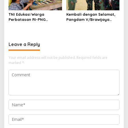
TNI Edukasi Warga
Kembali dengan Selamat,
Perbatasan RI-PNG
Pangdam V/Brawijaya
Terapkan Pola Hidup Sehat,
Apresiasi Dedikasi Prajurit
Perkuat Kesadaran Cegah
Satgas Yonif 521/DY di
Penyakit
Perbatasan RI-PNG
Leave a Reply
Your email address will not be published.
Required fields are
marked
*