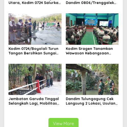
Utara, Kodim 0724 Salurkan
Dandim 0806/Trenggalek
Air Bersih
Tekankan Hal Ini
Kodim 0724/Boyolali Turun
Kodim Sragen Tanamkan
Tangan Bersihkan Sungai
Wawasan Kebangsaan
Serang, Ini Tujuannya
Saat MPLS, Ingatkan
Pelajar Tentang Hal Ini
Jembatan Garuda Tinggal
Dandim Tulungagung Cek
Selangkah Lagi, Mobilitas
Langsung 2 Lokasi, Usulan
Warga Kalidawir Segera
Pembangunan Jembatan
Pulih
Disiapkan Berdasarkan
Kondisi Lapangan
View More