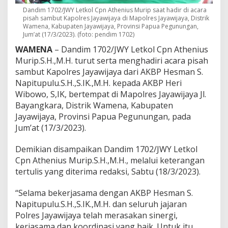
i
Dandim 1702/JWY Letkol Cpn Athenius Murip saat hadir di acara
A
pisah sambut Kapolres Jayawijaya di Mapolres Jayawijaya, Distrik
c
Wamena, Kabupaten Jayawijaya, Provinsi Papua Pegunungan,
a
Jum’at (17/3/2023). (foto: pendim 1702)
r
WAMENA
– Dandim 1702/JWY Letkol Cpn Athenius
a
Murip.S.H.,M.H. turut serta menghadiri acara pisah
L
e
sambut Kapolres Jayawijaya dari AKBP Hesman S.
p
Napitupulu.S.H.,S.IK.,M.H. kepada AKBP Heri
a
Wibowo, S,IK, bertempat di Mapolres Jayawijaya Jl.
s
Bayangkara, Distrik Wamena, Kabupaten
S
a
Jayawijaya, Provinsi Papua Pegunungan, pada
m
Jum’at (17/3/2023).
b
u
Demikian disampaikan Dandim 1702/JWY Letkol
t
Cpn Athenius Murip.S.H.,M.H., melalui keterangan
K
a
tertulis yang diterima redaksi, Sabtu (18/3/2023).
p
o
“Selama bekerjasama dengan AKBP Hesman S.
l
Napitupulu.S.H.,S.IK.,M.H. dan seluruh jajaran
r
Polres Jayawijaya telah merasakan sinergi,
e
s
kerjasama dan koordinasi yang baik. Untuk itu,