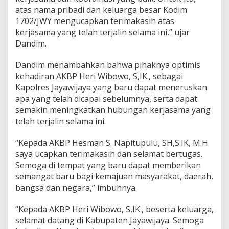
J
atas nama pribadi dan keluarga besar Kodim
a
1702/JWY mengucapkan terimakasih atas
y
kerjasama yang telah terjalin selama ini,” ujar
a
Dandim.
w
i
j
Dandim menambahkan bahwa pihaknya optimis
a
kehadiran AKBP Heri Wibowo, S,IK., sebagai
y
Kapolres Jayawijaya yang baru dapat meneruskan
a
apa yang telah dicapai sebelumnya, serta dapat
semakin meningkatkan hubungan kerjasama yang
telah terjalin selama ini.
“Kepada AKBP Hesman S. Napitupulu, SH,S.IK, M.H
saya ucapkan terimakasih dan selamat bertugas.
Semoga di tempat yang baru dapat memberikan
semangat baru bagi kemajuan masyarakat, daerah,
bangsa dan negara,” imbuhnya.
“Kepada AKBP Heri Wibowo, S,IK., beserta keluarga,
selamat datang di Kabupaten Jayawijaya. Semoga