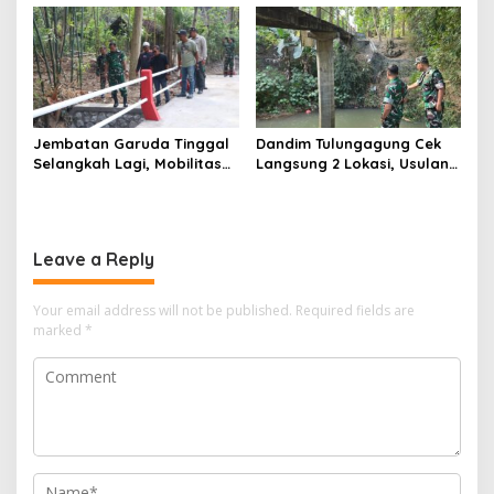
Pelajar Tentang Hal Ini
Jembatan Garuda Tinggal
Dandim Tulungagung Cek
Selangkah Lagi, Mobilitas
Langsung 2 Lokasi, Usulan
Warga Kalidawir Segera
Pembangunan Jembatan
Pulih
Disiapkan Berdasarkan
Kondisi Lapangan
Leave a Reply
Your email address will not be published.
Required fields are
marked
*