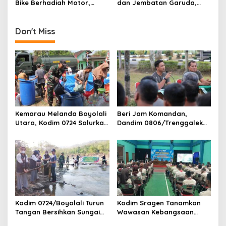
Bike Berhadiah Motor,
dan Jembatan Garuda,
n
Ribuan Warga Tumpah
Pangdam Brawijaya
Ruah di Alun-Alun
Dorong Pembangunan
Mojokerto Berbasis
Don't Miss
Ketahanan Wilayah
Kemarau Melanda Boyolali
Beri Jam Komandan,
Utara, Kodim 0724 Salurkan
Dandim 0806/Trenggalek
Air Bersih
Tekankan Hal Ini
Kodim 0724/Boyolali Turun
Kodim Sragen Tanamkan
Tangan Bersihkan Sungai
Wawasan Kebangsaan
Serang, Ini Tujuannya
Saat MPLS, Ingatkan