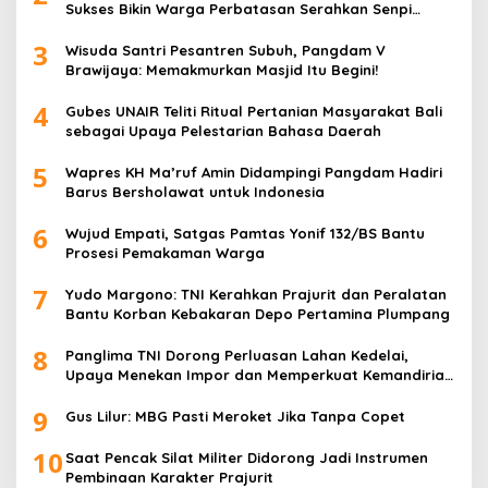
Sukses Bikin Warga Perbatasan Serahkan Senpi
Rakitan
3
Wisuda Santri Pesantren Subuh, Pangdam V
Brawijaya: Memakmurkan Masjid Itu Begini!
4
Gubes UNAIR Teliti Ritual Pertanian Masyarakat Bali
sebagai Upaya Pelestarian Bahasa Daerah
5
Wapres KH Ma’ruf Amin Didampingi Pangdam Hadiri
Barus Bersholawat untuk Indonesia
6
Wujud Empati, Satgas Pamtas Yonif 132/BS Bantu
Prosesi Pemakaman Warga
7
Yudo Margono: TNI Kerahkan Prajurit dan Peralatan
Bantu Korban Kebakaran Depo Pertamina Plumpang
8
Panglima TNI Dorong Perluasan Lahan Kedelai,
Upaya Menekan Impor dan Memperkuat Kemandirian
Pangan
9
Gus Lilur: MBG Pasti Meroket Jika Tanpa Copet
10
Saat Pencak Silat Militer Didorong Jadi Instrumen
Pembinaan Karakter Prajurit