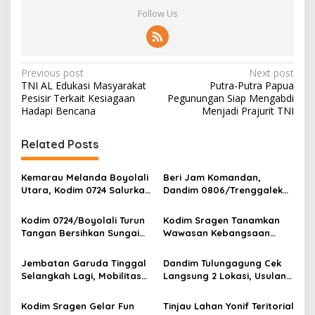
Follow Us
P
Previous post
Next post
TNI AL Edukasi Masyarakat
Putra-Putra Papua
o
Pesisir Terkait Kesiagaan
Pegunungan Siap Mengabdi
s
Hadapi Bencana
Menjadi Prajurit TNI
t
Related Posts
n
a
Kemarau Melanda Boyolali
Beri Jam Komandan,
v
Utara, Kodim 0724 Salurkan
Dandim 0806/Trenggalek
Air Bersih
Tekankan Hal Ini
i
Kodim 0724/Boyolali Turun
Kodim Sragen Tanamkan
g
Tangan Bersihkan Sungai
Wawasan Kebangsaan
Serang, Ini Tujuannya
Saat MPLS, Ingatkan
a
Pelajar Tentang Hal Ini
Jembatan Garuda Tinggal
Dandim Tulungagung Cek
t
Selangkah Lagi, Mobilitas
Langsung 2 Lokasi, Usulan
i
Warga Kalidawir Segera
Pembangunan Jembatan
Pulih
Disiapkan Berdasarkan
Kodim Sragen Gelar Fun
Tinjau Lahan Yonif Teritorial
o
Kondisi Lapangan