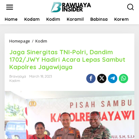
S
k
i
p
Home
Kodam
Kodim
Koramil
Babinsa
Korem
B
t
o
c
Homepage
/
Kodim
J
o
a
n
Jaga Sinergitas TNI-Polri, Dandim
g
t
a
e
1702/JWY Hadiri Acara Lepas Sambut
S
n
Kapolres Jayawijaya
i
t
n
Brawijaya
March 18, 2023
e
Kodim
r
g
i
t
a
s
T
N
I
-