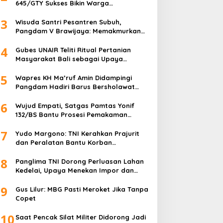
645/GTY Sukses Bikin Warga
Perbatasan Serahkan Senpi Rakitan
3
Wisuda Santri Pesantren Subuh,
Pangdam V Brawijaya: Memakmurkan
Masjid Itu Begini!
4
Gubes UNAIR Teliti Ritual Pertanian
Masyarakat Bali sebagai Upaya
Pelestarian Bahasa Daerah
5
Wapres KH Ma’ruf Amin Didampingi
Pangdam Hadiri Barus Bersholawat
untuk Indonesia
6
Wujud Empati, Satgas Pamtas Yonif
132/BS Bantu Prosesi Pemakaman
Warga
7
Yudo Margono: TNI Kerahkan Prajurit
dan Peralatan Bantu Korban
Kebakaran Depo Pertamina Plumpang
8
Panglima TNI Dorong Perluasan Lahan
Kedelai, Upaya Menekan Impor dan
Memperkuat Kemandirian Pangan
9
Gus Lilur: MBG Pasti Meroket Jika Tanpa
Copet
10
Saat Pencak Silat Militer Didorong Jadi