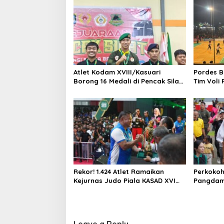
Atlet Kodam XVIII/Kasuari
Pordes B
Borong 16 Medali di Pencak Silat
Tim Voli
Piala Gubernur Papua Barat
Daya
Rekor! 1.424 Atlet Ramaikan
Perkokoh 
Kejurnas Judo Piala KASAD XVI
Pangdam 
2026, KASAD: Lahirkan Juara
Olahraga
untuk Indonesia
Bhayangk
Barat