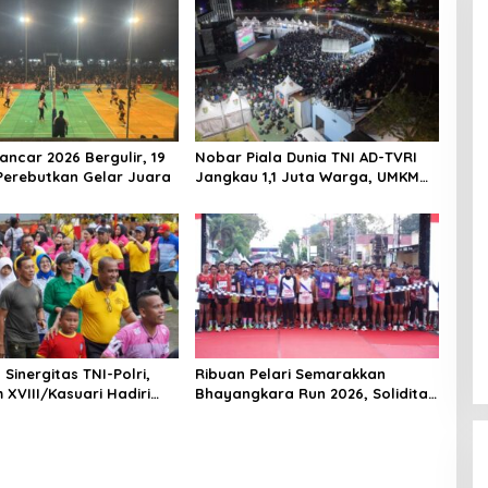
ancar 2026 Bergulir, 19
Nobar Piala Dunia TNI AD-TVRI
 Perebutkan Gelar Juara
Jangkau 1,1 Juta Warga, UMKM
Ikut Terdongkrak
Sinergitas TNI-Polri,
Ribuan Pelari Semarakkan
XVIII/Kasuari Hadiri
Bhayangkara Run 2026, Soliditas
 Bersama Hari
TNI-Polri dan Pemda Menguat di
ara ke-80 di Papua
Blitar