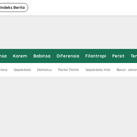
Indeks Berita
nsa
Korem
Babinsa
Diferensia
Filantropi
Persit
Te
ndra
Sepakbola
Daihatsu
Partai Politik
Sepakbola Kita
Banjir Jaka