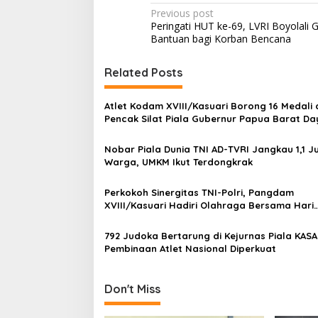
P
Previous post
Peringati HUT ke-69, LVRI Boyolali 
o
Bantuan bagi Korban Bencana
s
t
Related Posts
n
Atlet Kodam XVIII/Kasuari Borong 16 Medali 
a
Pencak Silat Piala Gubernur Papua Barat Da
v
Nobar Piala Dunia TNI AD-TVRI Jangkau 1,1 J
i
Warga, UMKM Ikut Terdongkrak
g
a
Perkokoh Sinergitas TNI-Polri, Pangdam
XVIII/Kasuari Hadiri Olahraga Bersama Hari
t
Bhayangkara ke-80 di Papua Barat
i
792 Judoka Bertarung di Kejurnas Piala KASA
Pembinaan Atlet Nasional Diperkuat
o
n
Don't Miss