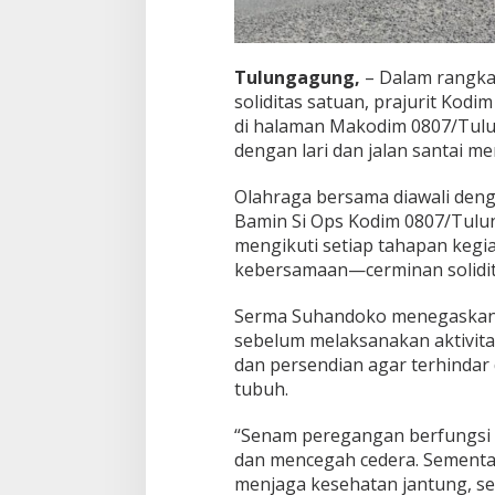
a
m
a
Tulungagung,
– Dalam rangka
soliditas satuan, prajurit
Kodim
di halaman Makodim 0807/Tulun
dengan lari dan jalan santai me
Olahraga bersama diawali den
Bamin Si Ops Kodim 0807/Tulu
mengikuti setiap tahapan kegi
kebersamaan—cerminan soliditas
Serma Suhandoko menegaskan
sebelum melaksanakan aktivitas
dan persendian agar terhindar
tubuh.
“Senam peregangan berfungsi 
dan mencegah cedera. Sementa
menjaga kesehatan jantung, ser