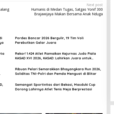
Next post
Galang
Humanis di Medan Tugas, Satgas Yonif 300
Brajawijaya Makan Bersama Anak Nduga
di
Pordes Bancar 2026 Bergulir, 19 Tim Voli
ya
Perebutkan Gelar Juara
uta
Rekor! 1.424 Atlet Ramaikan Kejurnas Judo Piala
KASAD XVI 2026, KASAD: Lahirkan Juara untuk
Indonesia
Ribuan Pelari Semarakkan Bhayangkara Run 2026,
Soliditas TNI-Polri dan Pemda Menguat di Blitar
D,
Semangat Sportivitas dari Bekasi, Masduki Cup
Dorong Lahirnya Atlet Tenis Meja Berprestasi