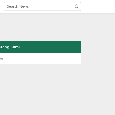
ntang Kami
rta