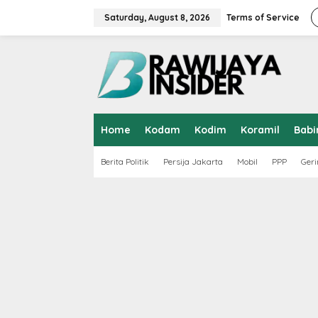
S
k
Saturday, August 8, 2026
Terms of Service
i
p
t
o
c
o
n
t
Home
Kodam
Kodim
Koramil
Babi
e
n
t
Berita Politik
Persija Jakarta
Mobil
PPP
Geri