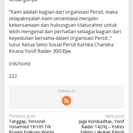
“Kami adalah bagian dari organisasi Persit, maka
selayaknyalah kami senantiasa menjalin
kebersamaan dan hubungsan silaturahmi untuk
lebih mengenal dan perhatian sebagai bagian dari
kepedulian bersama dalam organisasi Persit ,”
tutur Ketua Seksi Sosial Persit Kartika Chandra
Kirana Yonif Raider 300/Bjw.
(rils/tomi)
222
Follow Us
P
Previous post
Next post
Tanggap, Personel
Jaga Kondusifitas, Yonif
o
Yonarmed 19/105 Trk
Raider 142/KJ – Polres
Bogani Evakuasi Warga
Yalimo Lakukan Patroli