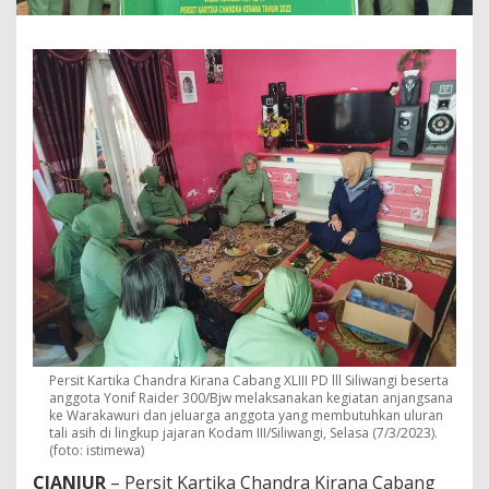
i
f
R
a
i
d
e
r
3
0
0
/
B
J
W
A
n
j
a
Persit Kartika Chandra Kirana Cabang XLIII PD lll Siliwangi beserta
n
anggota Yonif Raider 300/Bjw melaksanakan kegiatan anjangsana
g
ke Warakawuri dan jeluarga anggota yang membutuhkan uluran
s
tali asih di lingkup jajaran Kodam III/Siliwangi, Selasa (7/3/2023).
a
(foto: istimewa)
n
a
CIANJUR
– Persit Kartika Chandra Kirana Cabang