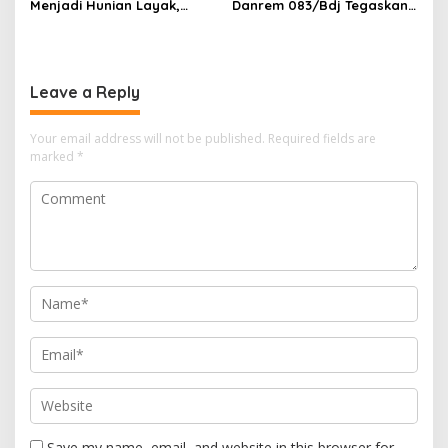
Menjadi Hunian Layak,
Danrem 083/Bdj Tegaskan
Babinsa Kedungwaru
Hal Ini
Wujudkan Harapan Ibu Feri
Leave a Reply
Your email address will not be published.
Required fields are
marked
*
Save my name, email, and website in this browser for