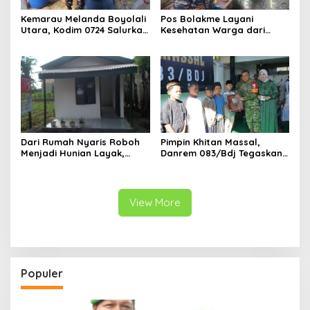
Kemarau Melanda Boyolali
Pos Bolakme Layani
Utara, Kodim 0724 Salurkan
Kesehatan Warga dari
Air Bersih
Rumah ke Rumah di Papua
Pegunungan
Dari Rumah Nyaris Roboh
Pimpin Khitan Massal,
Menjadi Hunian Layak,
Danrem 083/Bdj Tegaskan
Babinsa Kedungwaru
Hal Ini
Wujudkan Harapan Ibu Feri
View More
Populer