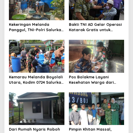
Kekeringan Melanda
Bakti TNI AD Gelar Operasi
Panggul, TNI-Polri Salurkan
Katarak Gratis untuk
12.000 Liter Air Bersih
Warga Madura
Kemarau Melanda Boyolali
Pos Bolakme Layani
Utara, Kodim 0724 Salurkan
Kesehatan Warga dari
Air Bersih
Rumah ke Rumah di Papua
Pegunungan
Dari Rumah Nyaris Roboh
Pimpin Khitan Massal,