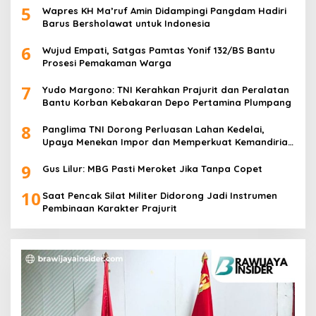
5
Wapres KH Ma’ruf Amin Didampingi Pangdam Hadiri
Barus Bersholawat untuk Indonesia
6
Wujud Empati, Satgas Pamtas Yonif 132/BS Bantu
Prosesi Pemakaman Warga
7
Yudo Margono: TNI Kerahkan Prajurit dan Peralatan
Bantu Korban Kebakaran Depo Pertamina Plumpang
8
Panglima TNI Dorong Perluasan Lahan Kedelai,
Upaya Menekan Impor dan Memperkuat Kemandirian
Pangan
9
Gus Lilur: MBG Pasti Meroket Jika Tanpa Copet
10
Saat Pencak Silat Militer Didorong Jadi Instrumen
Pembinaan Karakter Prajurit