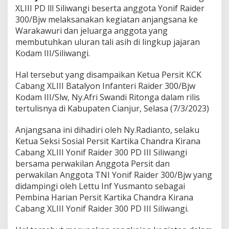
K
XLIII PD lll Siliwangi beserta anggota Yonif Raider
e
300/Bjw melaksanakan kegiatan anjangsana ke
-
Warakawuri dan jeluarga anggota yang
W
membutuhkan uluran tali asih di lingkup jajaran
a
r
Kodam III/Siliwangi.
a
k
Hal tersebut yang disampaikan Ketua Persit KCK
a
Cabang XLIII Batalyon Infanteri Raider 300/Bjw
w
Kodam III/Slw, Ny.Afri Swandi Ritonga dalam rilis
u
r
tertulisnya di Kabupaten Cianjur, Selasa (7/3/2023)
i
Anjangsana ini dihadiri oleh Ny.Radianto, selaku
Ketua Seksi Sosial Persit Kartika Chandra Kirana
Cabang XLIII Yonif Raider 300 PD III Siliwangi
bersama perwakilan Anggota Persit dan
perwakilan Anggota TNI Yonif Raider 300/Bjw yang
didampingi oleh Lettu Inf Yusmanto sebagai
Pembina Harian Persit Kartika Chandra Kirana
Cabang XLIII Yonif Raider 300 PD III Siliwangi.