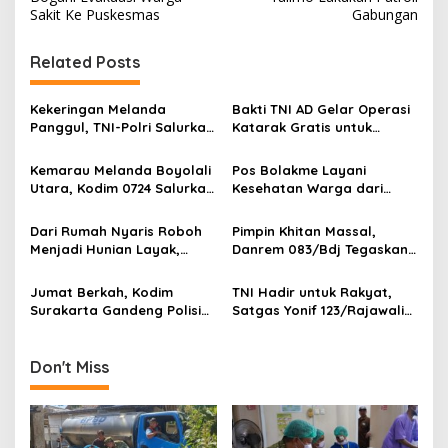
s
Sakit Ke Puskesmas
Gabungan
t
n
Related Posts
a
v
Kekeringan Melanda
Bakti TNI AD Gelar Operasi
Panggul, TNI-Polri Salurkan
Katarak Gratis untuk
i
12.000 Liter Air Bersih
Warga Madura
g
Kemarau Melanda Boyolali
Pos Bolakme Layani
Utara, Kodim 0724 Salurkan
Kesehatan Warga dari
a
Air Bersih
Rumah ke Rumah di Papua
t
Pegunungan
Dari Rumah Nyaris Roboh
Pimpin Khitan Massal,
i
Menjadi Hunian Layak,
Danrem 083/Bdj Tegaskan
Babinsa Kedungwaru
Hal Ini
o
Wujudkan Harapan Ibu Feri
Jumat Berkah, Kodim
TNI Hadir untuk Rakyat,
n
Surakarta Gandeng Polisi
Satgas Yonif 123/Rajawali
dan FKPPI Bagikan Sayuran
Bangun Sumur Bor bagi
Gratis untuk Warga
Sekolah di Pedalaman
Mappi
Don't Miss