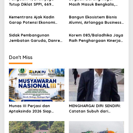
Tutup Diklat SPPI, 669
Masih Masuk Bengkalis,
a
Sarjana Siap Jadi Motor
Desakan Perketat
t
Penggerak Ekonomi Desa
Pengawasan Menguat
Kementrans Ajak Kadin
Bangun Ekosistem Bisnis
i
Garap Potensi Ekonomi
Alumni, Airlangga Business
Kawasan Transmigrasi
Community Gelar
o
Sarasehan Nasional di
Sidak Pembangunan
Korem 083/Baladhika Jaya
n
Surabaya
Jembatan Garuda, Danrem
Raih Penghargaan Kinerja
Untoro Pastikan Program
Anggaran Terbaik
Strategis Berjalan Sesuai
Target
Don't Miss
Munas III Perjasi dan
MENGHARGAI DIRI SENDIRI:
Aptaksindo 2026 Siap
Catatan Subuh dari
Digelar, Peserta Dari 15
Bentangan Tambang Tanah
Provinsi Akan Hadir
Jawa