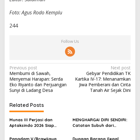
Foto: Agus Rodo Kemplu
244
Follow Us
P
Previous post
Next post
Membumi di Sawah,
Gebyar Pendidikan TK
o
Menyemai Harapan: Serda
Kartika IV-17: Menanamkan
s
Eko Riyanto dan Perjuangan
Jiwa Pemberani dan Cinta
Sunyi di Ladang Desa
Tanah Air Sejak Dini
t
n
Related Posts
a
v
Munas III Perjasi dan
MENGHARGAI DIRI SENDIRI:
Aptaksindo 2026 Siap
Catatan Subuh dari
i
Digelar, Peserta Dari 15
Bentangan Tambang Tanah
g
Provinsi Akan Hadir
Jawa
Pangdam V/Brawijaya
Dugaan Barang Ilegal