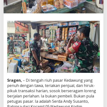
T
e
n
a
n
g
:
M
i
s
i
S
u
n
y
i
B
a
b
Sragen,
–
Di tengah riuh pasar Kedawung yang
i
penuh dengan tawa, teriakan penjual, dan hiruk-
n
pikuk transaksi harian, sosok berseragam loreng
s
berjalan perlahan. Ia bukan pembeli. Bukan pula
a
d
petugas pasar. Ia adalah Serda Andy Susanto,
i
Babinsa dari Koramil 05/Kedawung Kodim