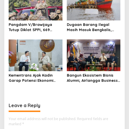
Pangdam V/Brawijaya
Dugaan Barang Ilegal
Tutup Diklat SPPI, 669
Masih Masuk Bengkalis,
Sarjana Siap Jadi Motor
Desakan Perketat
Penggerak Ekonomi Desa
Pengawasan Menguat
Kementrans Ajak Kadin
Bangun Ekosistem Bisnis
Garap Potensi Ekonomi
Alumni, Airlangga Business
Kawasan Transmigrasi
Community Gelar
Sarasehan Nasional di
Surabaya
Leave a Reply
Your email address will not be published.
Required fields are
marked
*