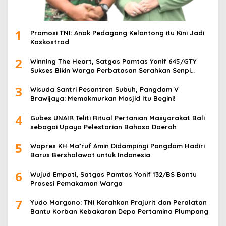
1
Promosi TNI: Anak Pedagang Kelontong itu Kini Jadi
Kaskostrad
2
Winning The Heart, Satgas Pamtas Yonif 645/GTY
Sukses Bikin Warga Perbatasan Serahkan Senpi
Rakitan
3
Wisuda Santri Pesantren Subuh, Pangdam V
Brawijaya: Memakmurkan Masjid Itu Begini!
4
Gubes UNAIR Teliti Ritual Pertanian Masyarakat Bali
sebagai Upaya Pelestarian Bahasa Daerah
5
Wapres KH Ma’ruf Amin Didampingi Pangdam Hadiri
Barus Bersholawat untuk Indonesia
6
Wujud Empati, Satgas Pamtas Yonif 132/BS Bantu
Prosesi Pemakaman Warga
7
Yudo Margono: TNI Kerahkan Prajurit dan Peralatan
Bantu Korban Kebakaran Depo Pertamina Plumpang