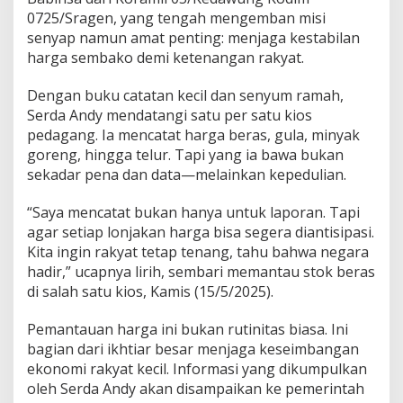
P
0725/Sragen, yang tengah mengemban misi
a
senyap namun amat penting: menjaga kestabilan
s
harga sembako demi ketenangan rakyat.
a
r
K
Dengan buku catatan kecil dan senyum ramah,
e
Serda Andy mendatangi satu per satu kios
d
pedagang. Ia mencatat harga beras, gula, minyak
a
goreng, hingga telur. Tapi yang ia bawa bukan
w
u
sekadar pena dan data—melainkan kepedulian.
n
g
“Saya mencatat bukan hanya untuk laporan. Tapi
agar setiap lonjakan harga bisa segera diantisipasi.
Kita ingin rakyat tetap tenang, tahu bahwa negara
hadir,” ucapnya lirih, sembari memantau stok beras
di salah satu kios, Kamis (15/5/2025).
Pemantauan harga ini bukan rutinitas biasa. Ini
bagian dari ikhtiar besar menjaga keseimbangan
ekonomi rakyat kecil. Informasi yang dikumpulkan
oleh Serda Andy akan disampaikan ke pemerintah