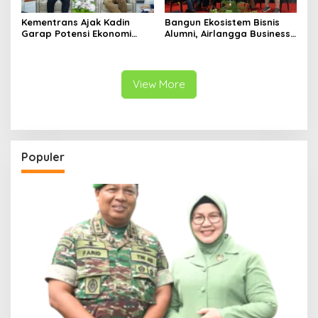
Kementrans Ajak Kadin
Bangun Ekosistem Bisnis
Garap Potensi Ekonomi
Alumni, Airlangga Business
Kawasan Transmigrasi
Community Gelar
Sarasehan Nasional di
Surabaya
View More
Populer