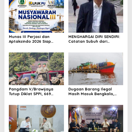
Munas III Perjasi dan
MENGHARGAI DIRI SENDIRI:
Aptaksindo 2026 Siap
Catatan Subuh dari
Digelar, Peserta Dari 15
Bentangan Tambang Tanah
Provinsi Akan Hadir
Jawa
Pangdam V/Brawijaya
Dugaan Barang Ilegal
Tutup Diklat SPPI, 669
Masih Masuk Bengkalis,
Sarjana Siap Jadi Motor
Desakan Perketat
Penggerak Ekonomi Desa
Pengawasan Menguat