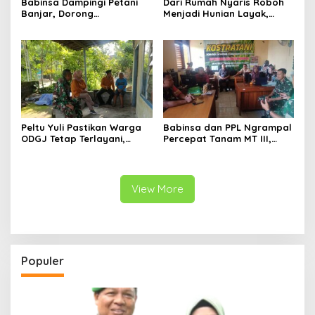
Babinsa Dampingi Petani
Dari Rumah Nyaris Roboh
Banjar, Dorong
Menjadi Hunian Layak,
Produktivitas dan
Babinsa Kedungwaru
Ketahanan Pangan
Wujudkan Harapan Ibu Feri
Peltu Yuli Pastikan Warga
Babinsa dan PPL Ngrampal
ODGJ Tetap Terlayani,
Percepat Tanam MT III,
Humanisme TNI Hadir di
Kejar Target Luas Tambah
Tengah Masyarakat
Tanam di Sragen
View More
Populer