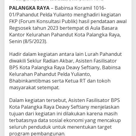
g
PALANGKA RAYA
– Babinsa Koramil 1016-
a
01/Pahandut Pelda Yulianto menghadiri kegiatan
n
F
FKP (Forum Konsultasi Publik) hasil pendataan awal
a
Regsosek tahun 2023 bertempat di Aula Basara
k
Kantor Kelurahan Pahandut Kota Palangka Raya,
t
Senin (8/5/2023).
a
L
a
Hadir dalam kegiatan antara lain Lurah Pahandut
p
diwakili Seklur Radian Akbar, Asisten Fasilisator
a
BPS Kota Palangka Raya Deavy Seftiany, Babinsa
n
Kelurahan Pahandut Pelda Yulianto,
g
a
Bhabinkamtibmas serta Ketua RT dan tokoh
n
masyarakat setempat.
Dalam kegiatan tersebut, Asisten Fasilisator BPS
Kota Palangka Raya Deavy Seftiany menjelaskan
tujuan dari kegiatan ini dilakukan karena masih
terbatasnya data sosial ekonomi yang mencakup
seluruh penduduk untuk menentukan target
program pembangunan.