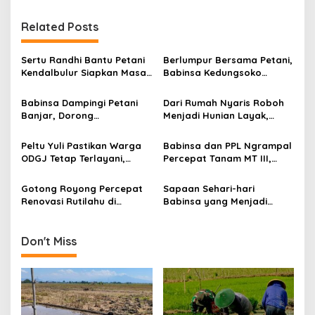
n
Related Posts
a
v
Sertu Randhi Bantu Petani
Berlumpur Bersama Petani,
i
Kendalbulur Siapkan Masa
Babinsa Kedungsoko
g
Tanam
Tegaskan Pengabdian TNI
untuk Ketahanan Pangan
Babinsa Dampingi Petani
Dari Rumah Nyaris Roboh
a
Banjar, Dorong
Menjadi Hunian Layak,
t
Produktivitas dan
Babinsa Kedungwaru
Ketahanan Pangan
Wujudkan Harapan Ibu Feri
i
Peltu Yuli Pastikan Warga
Babinsa dan PPL Ngrampal
ODGJ Tetap Terlayani,
Percepat Tanam MT III,
o
Humanisme TNI Hadir di
Kejar Target Luas Tambah
n
Tengah Masyarakat
Tanam di Sragen
Gotong Royong Percepat
Sapaan Sehari-hari
Renovasi Rutilahu di
Babinsa yang Menjadi
Tulungagung, Babinsa
Jembatan Solusi bagi
Turun Langsung Bantu
Warga Desa
Warga
Don't Miss