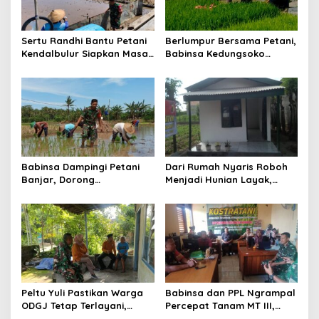
Sertu Randhi Bantu Petani
Berlumpur Bersama Petani,
Kendalbulur Siapkan Masa
Babinsa Kedungsoko
Tanam
Tegaskan Pengabdian TNI
untuk Ketahanan Pangan
Babinsa Dampingi Petani
Dari Rumah Nyaris Roboh
Banjar, Dorong
Menjadi Hunian Layak,
Produktivitas dan
Babinsa Kedungwaru
Ketahanan Pangan
Wujudkan Harapan Ibu Feri
Peltu Yuli Pastikan Warga
Babinsa dan PPL Ngrampal
ODGJ Tetap Terlayani,
Percepat Tanam MT III,
Humanisme TNI Hadir di
Kejar Target Luas Tambah