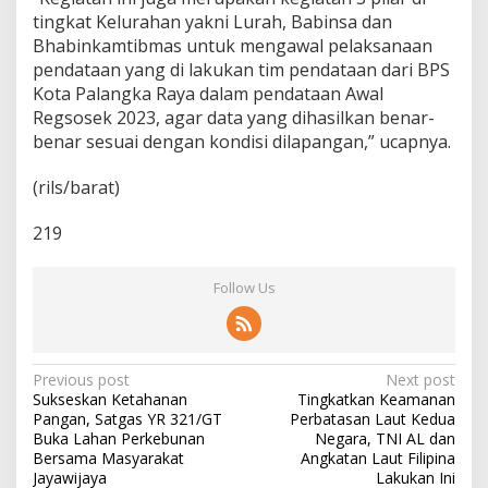
tingkat Kelurahan yakni Lurah, Babinsa dan
Bhabinkamtibmas untuk mengawal pelaksanaan
pendataan yang di lakukan tim pendataan dari BPS
Kota Palangka Raya dalam pendataan Awal
Regsosek 2023, agar data yang dihasilkan benar-
benar sesuai dengan kondisi dilapangan,” ucapnya.
(rils/barat)
219
Follow Us
P
Previous post
Next post
Sukseskan Ketahanan
Tingkatkan Keamanan
o
Pangan, Satgas YR 321/GT
Perbatasan Laut Kedua
s
Buka Lahan Perkebunan
Negara, TNI AL dan
Bersama Masyarakat
Angkatan Laut Filipina
t
Jayawijaya
Lakukan Ini