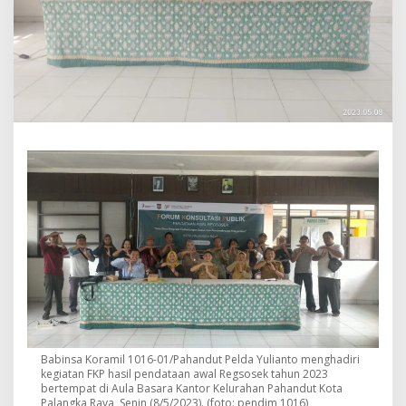
B
a
b
i
n
s
a
H
a
r
a
p
D
a
t
a
S
e
s
u
a
i
Babinsa Koramil 1016-01/Pahandut Pelda Yulianto menghadiri
D
kegiatan FKP hasil pendataan awal Regsosek tahun 2023
e
bertempat di Aula Basara Kantor Kelurahan Pahandut Kota
n
Palangka Raya, Senin (8/5/2023). (foto: pendim 1016)