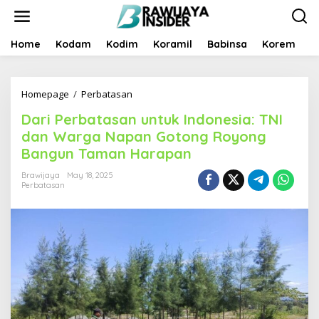
S
k
i
p
Home
Kodam
Kodim
Koramil
Babinsa
Korem
B
t
o
c
Homepage
/
Perbatasan
D
o
a
n
Dari Perbatasan untuk Indonesia: TNI
r
t
i
e
dan Warga Napan Gotong Royong
P
n
Bangun Taman Harapan
e
t
r
Brawijaya
May 18, 2025
b
Perbatasan
a
t
a
s
a
n
u
n
t
u