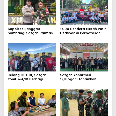
Kapolres Sanggau
1.000 Bendera Merah Putih
Sambangi Satgas Pamtas
Berkibar di Perbatasan
Yonarmed 19/Bogani,
Sambas
Perkuat Soliditas TNI-Polri
di Perbatasan
Jelang HUT RI, Satgas
Satgas Yonarmed
Yonif 764/IB Berbagi
19/Bogani Tanamkan
Sarana Olahraga
Nasionalisme Pelajar
Perbatasan