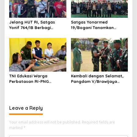
Jelang HUT RI, Satgas
Satgas Yonarmed
Yonif 764/IB Berbagi
19/Bogani Tanamkan
Sarana Olahraga
Nasionalisme Pelajar
Perbatasan
TNI Edukasi Warga
Kembali dengan Selamat,
Perbatasan RI-PNG
Pangdam V/Brawijaya
Terapkan Pola Hidup Sehat,
Apresiasi Dedikasi Prajurit
Perkuat Kesadaran Cegah
Satgas Yonif 521/DY di
Penyakit
Perbatasan RI-PNG
Leave a Reply
Your email address will not be published.
Required fields are
marked
*