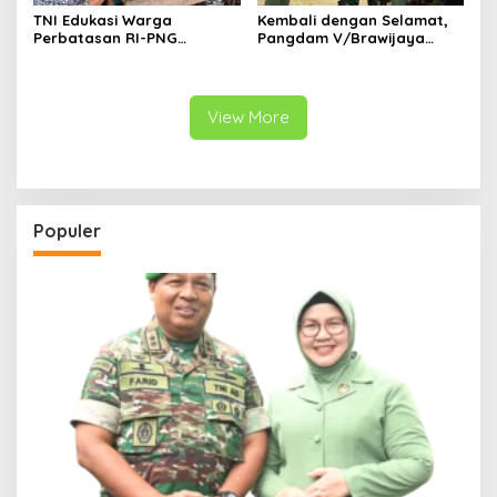
TNI Edukasi Warga
Kembali dengan Selamat,
Perbatasan RI-PNG
Pangdam V/Brawijaya
Terapkan Pola Hidup Sehat,
Apresiasi Dedikasi Prajurit
Perkuat Kesadaran Cegah
Satgas Yonif 521/DY di
Penyakit
Perbatasan RI-PNG
View More
Populer