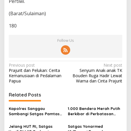
Pertiwi.
(Barat/Sulaiman)
180
Follow Us
P
Previous post
Next post
Prajurit dan Pelukan: Cerita
Senyum Anak-anak TK
o
Kemanusiaan di Pedalaman
Bouden Ruga Hadir Lewat
s
Papua
Warna dan Cinta Prajurit
t
Related Posts
n
a
Kapolres Sanggau
1.000 Bendera Merah Putih
v
Sambangi Satgas Pamtas
Berkibar di Perbatasan
Yonarmed 19/Bogani,
Sambas
i
Perkuat Soliditas TNI-Polri
Jelang HUT RI, Satgas
Satgas Yonarmed
di Perbatasan