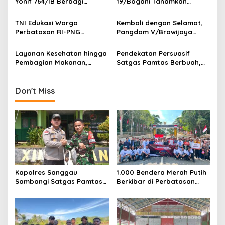
g
Yonif 764/IB Berbagi
19/Bogani Tanamkan
Sarana Olahraga
Nasionalisme Pelajar
a
Perbatasan
TNI Edukasi Warga
Kembali dengan Selamat,
t
Perbatasan RI-PNG
Pangdam V/Brawijaya
i
Terapkan Pola Hidup Sehat,
Apresiasi Dedikasi Prajurit
Perkuat Kesadaran Cegah
Satgas Yonif 521/DY di
Layanan Kesehatan hingga
Pendekatan Persuasif
o
Penyakit
Perbatasan RI-PNG
Pembagian Makanan,
Satgas Pamtas Berbuah,
n
Satgas Yonif 764/IB
Warga Sambas Serahkan
Perkuat Kedekatan dengan
Senjata Api Ilegal
Warga Perbatasan Papua
Don't Miss
Kapolres Sanggau
1.000 Bendera Merah Putih
Sambangi Satgas Pamtas
Berkibar di Perbatasan
Yonarmed 19/Bogani,
Sambas
Perkuat Soliditas TNI-Polri
di Perbatasan