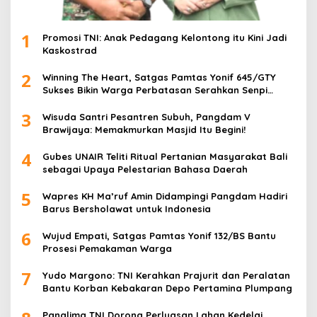
1
Promosi TNI: Anak Pedagang Kelontong itu Kini Jadi
Kaskostrad
2
Winning The Heart, Satgas Pamtas Yonif 645/GTY
Sukses Bikin Warga Perbatasan Serahkan Senpi
Rakitan
3
Wisuda Santri Pesantren Subuh, Pangdam V
Brawijaya: Memakmurkan Masjid Itu Begini!
4
Gubes UNAIR Teliti Ritual Pertanian Masyarakat Bali
sebagai Upaya Pelestarian Bahasa Daerah
5
Wapres KH Ma’ruf Amin Didampingi Pangdam Hadiri
Barus Bersholawat untuk Indonesia
6
Wujud Empati, Satgas Pamtas Yonif 132/BS Bantu
Prosesi Pemakaman Warga
7
Yudo Margono: TNI Kerahkan Prajurit dan Peralatan
Bantu Korban Kebakaran Depo Pertamina Plumpang
Panglima TNI Dorong Perluasan Lahan Kedelai,