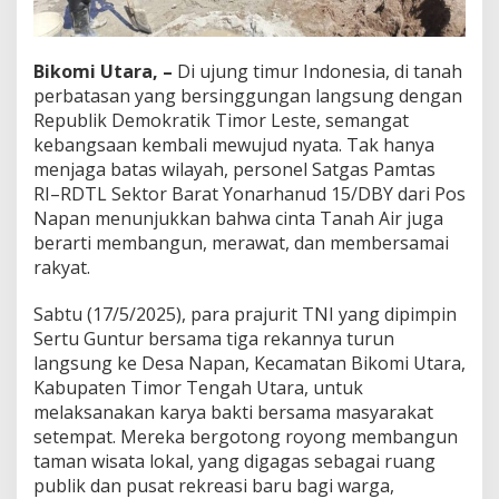
a
n
G
Bikomi Utara, –
Di ujung timur Indonesia, di tanah
o
t
perbatasan yang bersinggungan langsung dengan
o
Republik Demokratik Timor Leste, semangat
n
kebangsaan kembali mewujud nyata. Tak hanya
g
menjaga batas wilayah, personel Satgas Pamtas
R
RI–RDTL Sektor Barat Yonarhanud 15/DBY dari Pos
o
y
Napan menunjukkan bahwa cinta Tanah Air juga
o
berarti membangun, merawat, dan membersamai
n
rakyat.
g
B
Sabtu (17/5/2025), para prajurit TNI yang dipimpin
a
n
Sertu Guntur bersama tiga rekannya turun
g
langsung ke Desa Napan, Kecamatan Bikomi Utara,
u
Kabupaten Timor Tengah Utara, untuk
n
melaksanakan karya bakti bersama masyarakat
T
a
setempat. Mereka bergotong royong membangun
m
taman wisata lokal, yang digagas sebagai ruang
a
publik dan pusat rekreasi baru bagi warga,
n