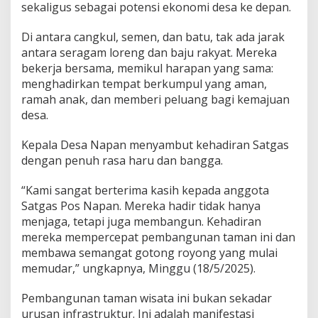
sekaligus sebagai potensi ekonomi desa ke depan.
H
a
r
Di antara cangkul, semen, dan batu, tak ada jarak
a
antara seragam loreng dan baju rakyat. Mereka
p
bekerja bersama, memikul harapan yang sama:
a
menghadirkan tempat berkumpul yang aman,
n
ramah anak, dan memberi peluang bagi kemajuan
desa.
Kepala Desa Napan menyambut kehadiran Satgas
dengan penuh rasa haru dan bangga.
“Kami sangat berterima kasih kepada anggota
Satgas Pos Napan. Mereka hadir tidak hanya
menjaga, tetapi juga membangun. Kehadiran
mereka mempercepat pembangunan taman ini dan
membawa semangat gotong royong yang mulai
memudar,” ungkapnya, Minggu (18/5/2025).
Pembangunan taman wisata ini bukan sekadar
urusan infrastruktur. Ini adalah manifestasi