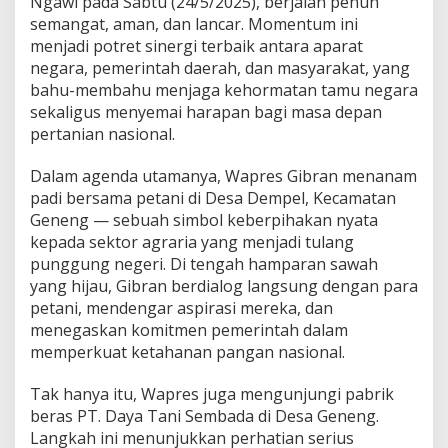
Ngawi pada Sabtu (24/5/2025), berjalan penuh
a
semangat, aman, dan lancar. Momentum ini
n
menjadi potret sinergi terbaik antara aparat
d
i
negara, pemerintah daerah, dan masyarakat, yang
N
bahu-membahu menjaga kehormatan tamu negara
g
sekaligus menyemai harapan bagi masa depan
a
pertanian nasional.
w
i
:
Dalam agenda utamanya, Wapres Gibran menanam
H
padi bersama petani di Desa Dempel, Kecamatan
a
Geneng — sebuah simbol keberpihakan nyata
r
kepada sektor agraria yang menjadi tulang
m
punggung negeri. Di tengah hamparan sawah
o
n
yang hijau, Gibran berdialog langsung dengan para
i
petani, mendengar aspirasi mereka, dan
T
menegaskan komitmen pemerintah dalam
N
memperkuat ketahanan pangan nasional.
I
,
R
Tak hanya itu, Wapres juga mengunjungi pabrik
a
beras PT. Daya Tani Sembada di Desa Geneng.
k
Langkah ini menunjukkan perhatian serius
y