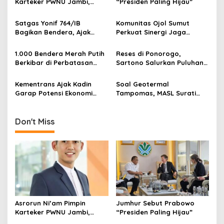
Karteker PWNU Jambi,
“Presiden Paling Hijau”
i
Pengamat: Figur Pemimpin
g
Muda Visioner untuk Abad
Satgas Yonif 764/IB
Komunitas Ojol Sumut
Kedua NU
Bagikan Bendera, Ajak
Perkuat Sinergi Jaga
a
Warga Papua Semarakkan
Kamtibmas
t
HUT RI
1.000 Bendera Merah Putih
Reses di Ponorogo,
i
Berkibar di Perbatasan
Sartono Salurkan Puluhan
Sambas
Motor Pengangkut Sampah
o
Kementrans Ajak Kadin
Soal Geotermal
n
Garap Potensi Ekonomi
Tampomas, MASL Surati
Kawasan Transmigrasi
Parpol dan Desak DPRD
Buka Dokumen Proyek
Don't Miss
Asrorun Ni’am Pimpin
Jumhur Sebut Prabowo
Karteker PWNU Jambi,
“Presiden Paling Hijau”
Pengamat: Figur Pemimpin