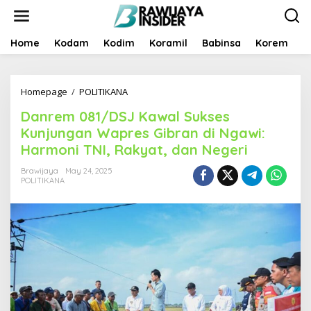
S
k
i
p
Home
Kodam
Kodim
Koramil
Babinsa
Korem
B
t
o
c
Homepage
/
POLITIKANA
D
o
a
n
Danrem 081/DSJ Kawal Sukses
n
t
r
e
Kunjungan Wapres Gibran di Ngawi:
e
n
Harmoni TNI, Rakyat, dan Negeri
m
t
0
Brawijaya
May 24, 2025
8
POLITIKANA
1
/
D
S
J
K
a
w
a
l