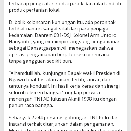
terhadap penguatan rantai pasok dan nilai tambah
a
t
produk pertanian lokal.
,
d
Di balik kelancaran kunjungan itu, ada peran tak
a
terlihat namun sangat vital dari para penjaga
n
kedamaian. Danrem 081/DSJ Kolonel Arm Untoro
N
e
Hariyanto, yang memimpin langsung pengamanan
g
sebagai Dansatgaspamwil, menegaskan bahwa
e
operasi pengamanan berjalan sesuai rencana
r
tanpa gangguan sedikit pun.
i
“Alhamdulillah, kunjungan Bapak Wakil Presiden di
Ngawi dapat berjalan aman, tertib, lancar, dan
tentunya kondusif. Ini hasil kerja keras dan sinergi
seluruh elemen bangsa
,
” ungkap perwira
menengah TNI AD lulusan Akmil 1998 itu dengan
penuh rasa bangga.
Sebanyak 2.244 personel gabungan TNI-Polri dan
instansi terkait diterjunkan dalam pengamanan.
Mereka bertugas dengan sigap, disiplin, dan penuh