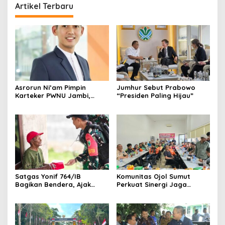
Artikel Terbaru
Asrorun Ni’am Pimpin
Jumhur Sebut Prabowo
Karteker PWNU Jambi,
“Presiden Paling Hijau”
Pengamat: Figur Pemimpin
Muda Visioner untuk Abad
Kedua NU
Satgas Yonif 764/IB
Komunitas Ojol Sumut
Bagikan Bendera, Ajak
Perkuat Sinergi Jaga
Warga Papua Semarakkan
Kamtibmas
HUT RI