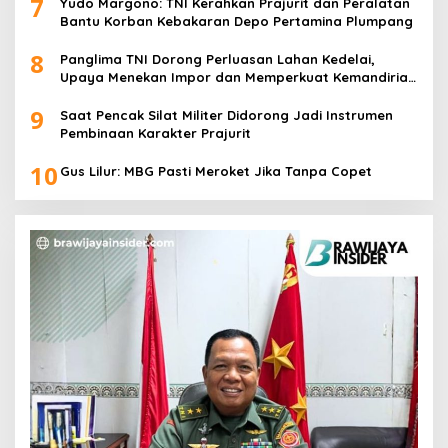
7
Yudo Margono: TNI Kerahkan Prajurit dan Peralatan
Bantu Korban Kebakaran Depo Pertamina Plumpang
8
Panglima TNI Dorong Perluasan Lahan Kedelai,
Upaya Menekan Impor dan Memperkuat Kemandirian
Pangan
9
Saat Pencak Silat Militer Didorong Jadi Instrumen
Pembinaan Karakter Prajurit
10
Gus Lilur: MBG Pasti Meroket Jika Tanpa Copet