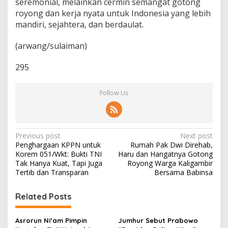
seremonial, melainkan cermin semangat gotong
royong dan kerja nyata untuk Indonesia yang lebih
mandiri, sejahtera, dan berdaulat.
(arwang/sulaiman)
295
Follow Us
P
Previous post
Next post
Penghargaan KPPN untuk
Rumah Pak Dwi Direhab,
o
Korem 051/Wkt: Bukti TNI
Haru dan Hangatnya Gotong
s
Tak Hanya Kuat, Tapi Juga
Royong Warga Kaligambir
Tertib dan Transparan
Bersama Babinsa
t
n
Related Posts
a
v
Asrorun Ni’am Pimpin
Jumhur Sebut Prabowo