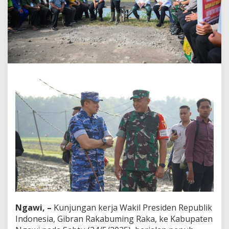
S
u
k
s
e
s
K
u
n
j
u
n
g
a
n
W
a
p
r
e
s
G
Ngawi, –
Kunjungan kerja Wakil Presiden Republik
i
b
Indonesia, Gibran Rakabuming Raka, ke Kabupaten
r