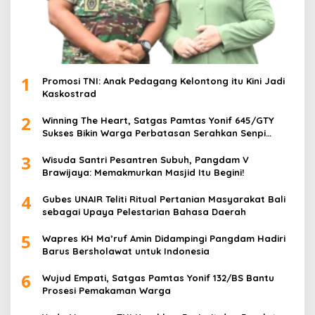
1
Promosi TNI: Anak Pedagang Kelontong itu Kini Jadi
Kaskostrad
2
Winning The Heart, Satgas Pamtas Yonif 645/GTY
Sukses Bikin Warga Perbatasan Serahkan Senpi
Rakitan
3
Wisuda Santri Pesantren Subuh, Pangdam V
Brawijaya: Memakmurkan Masjid Itu Begini!
4
Gubes UNAIR Teliti Ritual Pertanian Masyarakat Bali
sebagai Upaya Pelestarian Bahasa Daerah
5
Wapres KH Ma’ruf Amin Didampingi Pangdam Hadiri
Barus Bersholawat untuk Indonesia
6
Wujud Empati, Satgas Pamtas Yonif 132/BS Bantu
Prosesi Pemakaman Warga