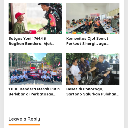
Muda Visioner untuk Abad
Kedua NU
Satgas Yonif 764/IB
Komunitas Ojol Sumut
Bagikan Bendera, Ajak
Perkuat Sinergi Jaga
Warga Papua Semarakkan
Kamtibmas
HUT RI
1.000 Bendera Merah Putih
Reses di Ponorogo,
Berkibar di Perbatasan
Sartono Salurkan Puluhan
Sambas
Motor Pengangkut Sampah
Leave a Reply