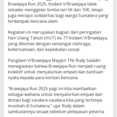
i
Brawijaya Run 2025, Kodam V/Brawijaya tidak
t
sekadar menggelar lomba lari 5K dan 10K, tetapi
a
juga merajut solidaritas bagi warga Sumatera yang
s
terdampak bencana alam.
u
n
t
Kegiatan ini merupakan bagian dari peringatan
u
Hari Ulang Tahun (HUT) ke-77 Kodam V/Brawijaya,
k
yang dikemas dengan semangat olahraga,
S
kebersamaan, dan kepedulian sosial.
u
m
a
Pangdam V/Brawijaya Mayjen TNI Rudy Saladin
t
menegaskan bahwa Brawijaya Run menjadi ruang
e
kolektif untuk menyalurkan empati dan bantuan
r
nyata kepada para korban bencana.
a
“Brawijaya Run 2025 pagi ini kita manfaatkan
sebagai wahana untuk menyalurkan empati dan
donasi bagi saudara-saudara kita yang tertimpa
musibah di Sumatera,” ujar Rudy dalam
sambutannya sesaat sebelum pelepasan peserta.