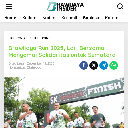
S
k
i
p
Home
Kodam
Kodim
Koramil
Babinsa
Korem
B
t
o
c
Homepage
/
Humanitas
B
o
r
n
Brawijaya Run 2025, Lari Bersama
a
t
w
e
Menyemai Solidaritas untuk Sumatera
i
n
j
t
Brawijaya
December 14, 2025
Humanitas
,
Olahraga
a
y
a
R
u
n
2
0
2
5
,
L