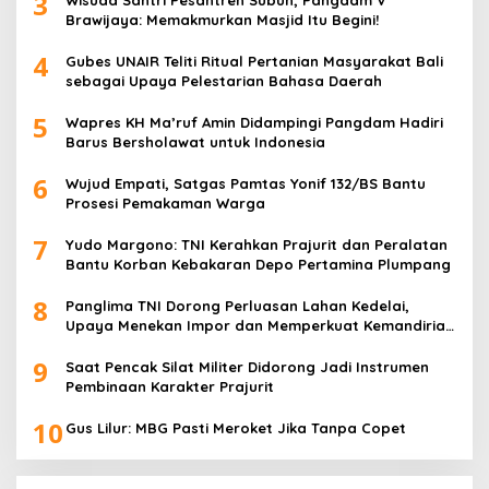
3
Brawijaya: Memakmurkan Masjid Itu Begini!
4
Gubes UNAIR Teliti Ritual Pertanian Masyarakat Bali
sebagai Upaya Pelestarian Bahasa Daerah
5
Wapres KH Ma’ruf Amin Didampingi Pangdam Hadiri
Barus Bersholawat untuk Indonesia
6
Wujud Empati, Satgas Pamtas Yonif 132/BS Bantu
Prosesi Pemakaman Warga
7
Yudo Margono: TNI Kerahkan Prajurit dan Peralatan
Bantu Korban Kebakaran Depo Pertamina Plumpang
8
Panglima TNI Dorong Perluasan Lahan Kedelai,
Upaya Menekan Impor dan Memperkuat Kemandirian
Pangan
9
Saat Pencak Silat Militer Didorong Jadi Instrumen
Pembinaan Karakter Prajurit
10
Gus Lilur: MBG Pasti Meroket Jika Tanpa Copet