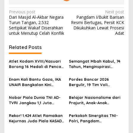
P
Previous post
Next post
Dari Masjid Al-Akbar Negara
Pangdam I/Bukit Barisan
o
Turun Tangan, 2.532
Resmi Bertugas, Persit KCK
s
Sertipikat Wakaf Diserahkan
Dikukuhkan Lewat Prosesi
untuk Menutup Celah Konflik
Adat
t
n
Related Posts
a
v
Atlet Kodam XVIII/Kasuari
Semangat Mbah Kabul, 74
Borong 16 Medali di Pencak
Tahun, Menginspirasi
i
Silat Piala Gubernur Papua
Gotong Royong Bangun
g
Barat Daya
Jembatan Garuda
Enam Kali Bantu Gaza, IKA
Pordes Bancar 2026
UNAIR Bangkalan Kini
Bergulir, 19 Tim Voli
a
Hidupkan Sumur untuk
Perebutkan Gelar Juara
t
10.000 Pengungsi
Nobar Piala Dunia TNI AD-
Belajar Nasionalisme dari
i
TVRI Jangkau 1,1 Juta
Prajurit, Anak-Anak
Warga, UMKM Ikut
Disabilitas Sambangi Yonif
o
Terdongkrak
512/QY
Rekor! 1.424 Atlet Ramaikan
Perkokoh Sinergitas TNI-
n
Kejurnas Judo Piala KASAD
Polri, Pangdam
XVI 2026, KASAD: Lahirkan
XVIII/Kasuari Hadiri
Juara untuk Indonesia
Olahraga Bersama Hari