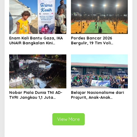
Enam Kali Bantu Gaza, IKA
Pordes Bancar 2026
UNAIR Bangkalan Kini
Bergulir, 19 Tim Voli
Hidupkan Sumur untuk
Perebutkan Gelar Juara
10.000 Pengungsi
Nobar Piala Dunia TNI AD-
Belajar Nasionalisme dari
TVRI Jangkau 1,1 Juta
Prajurit, Anak-Anak
Warga, UMKM Ikut
Disabilitas Sambangi Yonif
Terdongkrak
512/QY
View More