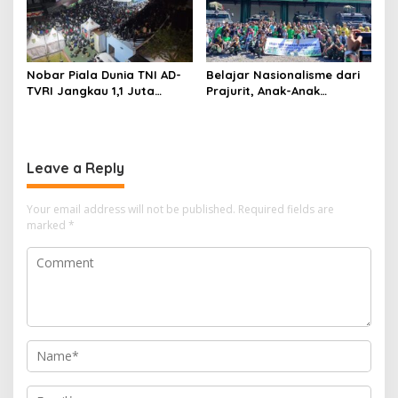
Nobar Piala Dunia TNI AD-
Belajar Nasionalisme dari
TVRI Jangkau 1,1 Juta
Prajurit, Anak-Anak
Warga, UMKM Ikut
Disabilitas Sambangi Yonif
Terdongkrak
512/QY
Leave a Reply
Your email address will not be published.
Required fields are
marked
*