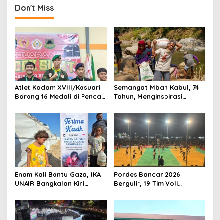
Bhayangkara ke-80 di
Don't Miss
Papua Barat
Atlet Kodam XVIII/Kasuari
Semangat Mbah Kabul, 74
Borong 16 Medali di Pencak
Tahun, Menginspirasi
Silat Piala Gubernur Papua
Gotong Royong Bangun
Barat Daya
Jembatan Garuda
Enam Kali Bantu Gaza, IKA
Pordes Bancar 2026
UNAIR Bangkalan Kini
Bergulir, 19 Tim Voli
Hidupkan Sumur untuk
Perebutkan Gelar Juara
10.000 Pengungsi