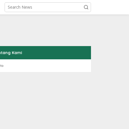
ntang Kami
rta