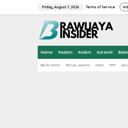
S
k
Friday, August 7, 2026
Terms of Service
In
i
p
t
o
c
o
n
t
Home
Kodam
Kodim
Koramil
Babi
e
n
t
Berita Politik
Persija Jakarta
Mobil
PPP
Geri