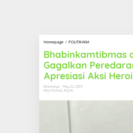
Homepage
/
POLITIKANA
B
h
Bhabinkamtibmas 
a
b
Gagalkan Peredara
i
n
Apresiasi Aksi Hero
k
a
m
Brawijaya
May 22, 2025
t
POLITIKANA
,
POLRI
i
b
m
a
s
d
a
n