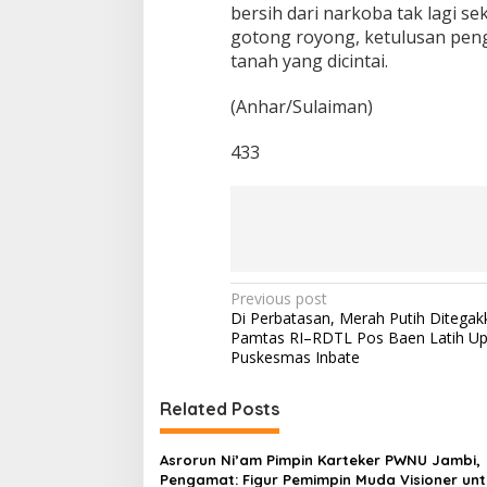
bersih dari narkoba tak lagi s
gotong royong, ketulusan penga
tanah yang dicintai.
(Anhar/Sulaiman)
433
P
Previous post
Di Perbatasan, Merah Putih Ditegak
o
Pamtas RI–RDTL Pos Baen Latih Up
s
Puskesmas Inbate
t
Related Posts
n
a
Asrorun Ni’am Pimpin Karteker PWNU Jambi,
v
Pengamat: Figur Pemimpin Muda Visioner unt