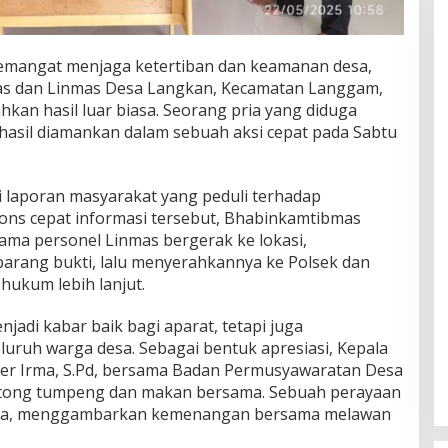
emangat menjaga ketertiban dan keamanan desa,
as dan Linmas Desa Langkan, Kecamatan Langgam,
an hasil luar biasa. Seorang pria yang diduga
asil diamankan dalam sebuah aksi cepat pada Sabtu
 laporan masyarakat yang peduli terhadap
ons cepat informasi tersebut, Bhabinkamtibmas
ma personel Linmas bergerak ke lokasi,
rang bukti, lalu menyerahkannya ke Polsek dan
hukum lebih lanjut.
njadi kabar baik bagi aparat, tetapi juga
uruh warga desa. Sebagai bentuk apresiasi, Kepala
r Irma, S.Pd, bersama Badan Permusyawaratan Desa
otong tumpeng dan makan bersama. Sebuah perayaan
na, menggambarkan kemenangan bersama melawan