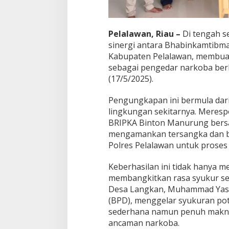
Pelalawan, Riau –
Di tengah s
sinergi antara Bhabinkamtibm
Kabupaten Pelalawan, membuahk
sebagai pengedar narkoba berh
(17/5/2025).
Pengungkapan ini bermula dari
lingkungan sekitarnya. Meresp
BRIPKA Binton Manurung bersa
mengamankan tersangka dan ba
Polres Pelalawan untuk proses 
Keberhasilan ini tidak hanya me
membangkitkan rasa syukur sel
Desa Langkan, Muhammad Yase
(BPD), menggelar syukuran p
sederhana namun penuh mak
ancaman narkoba.