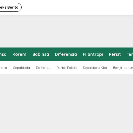
deks Berita
nsa
Korem
Babinsa
Diferensia
Filantropi
Persit
Te
ndra
Sepakbola
Daihatsu
Partai Politik
Sepakbola Kita
Banjir Jaka