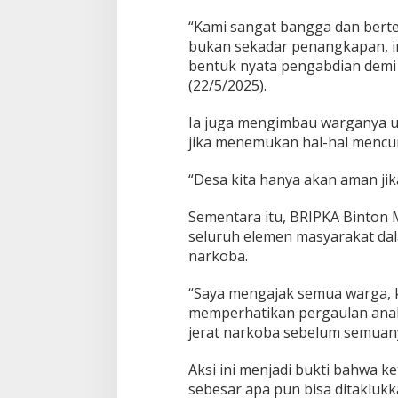
“Kami sangat bangga dan berte
bukan sekadar penangkapan, i
bentuk nyata pengabdian demi 
(22/5/2025).
Ia juga mengimbau warganya un
jika menemukan hal-hal mencur
“Desa kita hanya akan aman ji
Sementara itu, BRIPKA Binton
seluruh elemen masyarakat da
narkoba.
“Saya mengajak semua warga, k
memperhatikan pergaulan anak-
jerat narkoba sebelum semuany
Aksi ini menjadi bukti bahwa k
sebesar apa pun bisa ditakluk