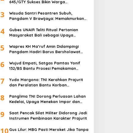
645/GTY Sukses Bikin Warga
Perbatasan Serahkan Senpi Rakitan
3
Wisuda Santri Pesantren Subuh,
Pangdam V Brawijaya: Memakmurkan
Masjid Itu Begini!
4
Gubes UNAIR Teliti Ritual Pertanian
Masyarakat Bali sebagai Upaya
Pelestarian Bahasa Daerah
5
Wapres KH Ma’ruf Amin Didampingi
Pangdam Hadiri Barus Bersholawat
untuk Indonesia
6
Wujud Empati, Satgas Pamtas Yonif
132/BS Bantu Prosesi Pemakaman
Warga
7
Yudo Margono: TNI Kerahkan Prajurit
dan Peralatan Bantu Korban
Kebakaran Depo Pertamina Plumpang
8
Panglima TNI Dorong Perluasan Lahan
Kedelai, Upaya Menekan Impor dan
Memperkuat Kemandirian Pangan
9
Saat Pencak Silat Militer Didorong Jadi
Instrumen Pembinaan Karakter Prajurit
10
Gus Lilur: MBG Pasti Meroket Jika Tanpa