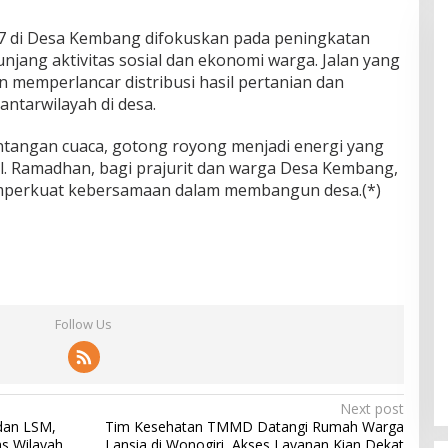
 di Desa Kembang difokuskan pada peningkatan
njang aktivitas sosial dan ekonomi warga. Jalan yang
 memperlancar distribusi hasil pertanian dan
tarwilayah di desa.
ntangan cuaca, gotong royong menjadi energi yang
il. Ramadhan, bagi prajurit dan warga Desa Kembang,
perkuat kebersamaan dalam membangun desa.(*)
Follow Us
Next post
dan LSM,
Tim Kesehatan TMMD Datangi Rumah Warga
as Wilayah
Lansia di Wonogiri, Akses Layanan Kian Dekat