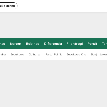
deks Berita
nsa
Korem
Babinsa
Diferensia
Filantropi
Persit
Te
ndra
Sepakbola
Daihatsu
Partai Politik
Sepakbola Kita
Banjir Jaka