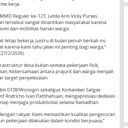
me kerja.
MD Reguler ke-127, Letda Arm Vicky Purwo,
 tersebut sangat dinantikan masyarakat karena
mi dan mobilitas harian warga.
tetap bekerja. Justru di bulan penuh berkah ini,
 karena kami tahu jalan ini penting bagi warga,”
(27/2/2026).
astruktur desa bukan semata pekerjaan fisik,
ian. Kebersamaan antara prajurit dan warga menjadi
 target penyelesaian.
dim 0728/Wonogiri sekaligus Komandan Satgas
nf Rodricho Ivan Pattihahuan, mengapresiasi dedikasi
tetap menjaga produktivitas selama Ramadhan.
dengan rakyat. Kami memastikan kualitas pengecoran
pun pekerjaan dilakukan dalam kondisi berpuasa,”