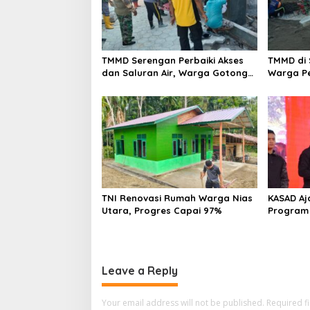
TMMD Serengan Perbaiki Akses
TMMD di 
dan Saluran Air, Warga Gotong
Warga P
Royong
Kampun
TNI Renovasi Rumah Warga Nias
KASAD Aj
Utara, Progres Capai 97%
Program
Leave a Reply
Your email address will not be published.
Required f