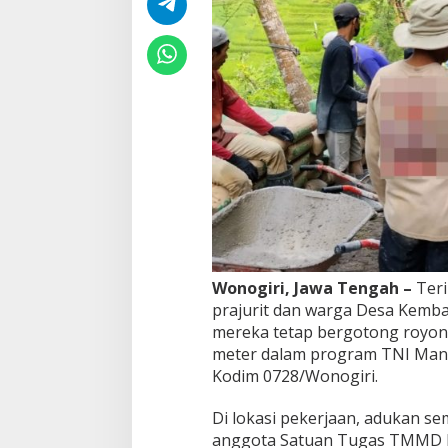
g
K
e
b
a
l
T
a
r
g
e
t
k
a
n
J
Wonogiri, Jawa Tengah –
Teri
a
l
prajurit dan warga Desa Kemb
a
mereka tetap bergotong royon
n
meter dalam program TNI Ma
R
Kodim 0728/Wonogiri.
a
m
p
Di lokasi pekerjaan, adukan se
u
anggota Satuan Tugas TMMD b