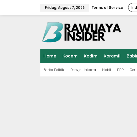
S
k
Friday, August 7, 2026
Terms of Service
In
i
p
t
o
c
o
n
t
Home
Kodam
Kodim
Koramil
Babi
e
n
t
Berita Politik
Persija Jakarta
Mobil
PPP
Geri