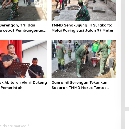
Serengan, TNI dan
TMMD Sengkuyung III Surakarta
ercepat Pembangunan
Mulai Pavingisasi Jalan 97 Meter
g
ak Abituren Akmil Dukung
Danramil Serengan Tekankan
 Pemerintah
Sasaran TMMD Harus Tuntas
Tepat Waktu
ields are marked
*