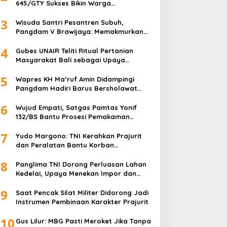
645/GTY Sukses Bikin Warga
Perbatasan Serahkan Senpi Rakitan
3
Wisuda Santri Pesantren Subuh,
Pangdam V Brawijaya: Memakmurkan
Masjid Itu Begini!
4
Gubes UNAIR Teliti Ritual Pertanian
Masyarakat Bali sebagai Upaya
Pelestarian Bahasa Daerah
5
Wapres KH Ma’ruf Amin Didampingi
Pangdam Hadiri Barus Bersholawat
untuk Indonesia
6
Wujud Empati, Satgas Pamtas Yonif
132/BS Bantu Prosesi Pemakaman
Warga
7
Yudo Margono: TNI Kerahkan Prajurit
dan Peralatan Bantu Korban
Kebakaran Depo Pertamina Plumpang
8
Panglima TNI Dorong Perluasan Lahan
Kedelai, Upaya Menekan Impor dan
Memperkuat Kemandirian Pangan
9
Saat Pencak Silat Militer Didorong Jadi
Instrumen Pembinaan Karakter Prajurit
10
Gus Lilur: MBG Pasti Meroket Jika Tanpa