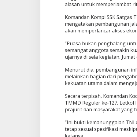
n
alasan untuk memperlambat rit
g
Komandan Kompi SSK Satgas TM
mengatakan pembangunan jalan
akan memperlancar akses ekono
“Puasa bukan penghalang untuk 
semangat anggota semakin kuat
ujarnya di sela kegiatan, Jumat 
Menurut dia, pembangunan infr
melainkan bagian dari pengabd
kekuatan utama dalam mengejar
Secara terpisah, Komandan Ko
TMMD Reguler ke-127, Letkol I
prajurit dan masyarakat yang 
“Ini bukti kemanunggalan TNI 
tetap sesuai spesifikasi meski
katanya.