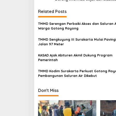
s
t
Related Posts
n
TMMD Serengan Perbaiki Akses dan Saluran A
a
Warga Gotong Royong
v
TMMD Sengkuyung III Surakarta Mulai Pavingi
i
Jalan 97 Meter
g
a
KASAD Ajak Abituren Akmil Dukung Program
Pemerintah
t
i
TMMD Kodim Surakarta Perkuat Gotong Roy
Pembangunan Saluran Air Dikebut
o
n
Don't Miss