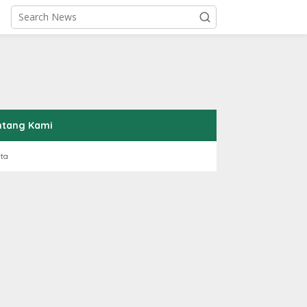
ntang Kami
rta