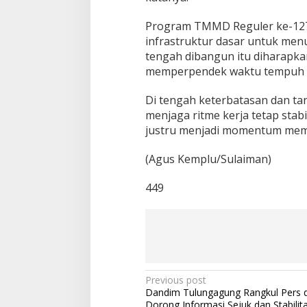
Program TMMD Reguler ke-127
infrastruktur dasar untuk menu
tengah dibangun itu diharapkan
memperpendek waktu tempuh an
Di tengah keterbatasan dan ta
menjaga ritme kerja tetap stab
justru menjadi momentum mem
(Agus Kemplu/Sulaiman)
449
P
Previous post
Dandim Tulungagung Rangkul Pers 
o
Dorong Informasi Sejuk dan Stabilit