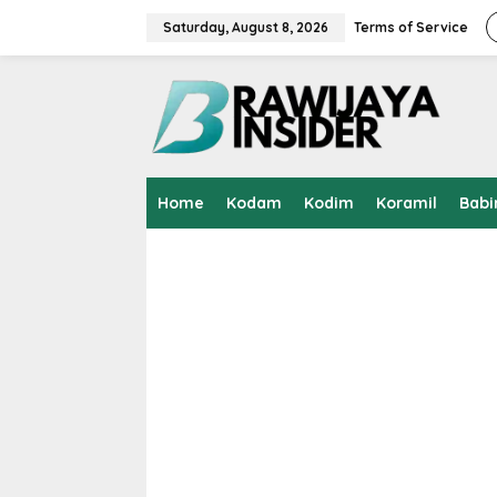
S
k
Saturday, August 8, 2026
Terms of Service
i
p
t
o
c
o
n
t
Home
Kodam
Kodim
Koramil
Babi
e
n
t