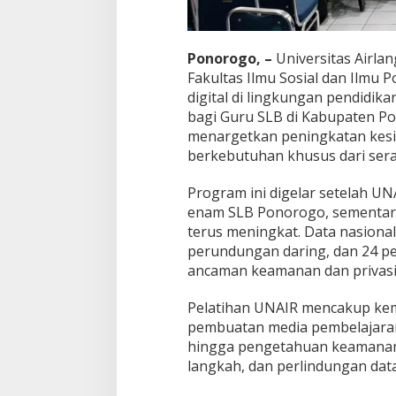
Ponorogo, –
Universitas Airlan
Fakultas Ilmu Sosial dan Ilmu 
digital di lingkungan pendidika
bagi Guru SLB di Kabupaten Pon
menargetkan peningkatan kesi
berkebutuhan khusus dari seran
Program ini digelar setelah UN
enam SLB Ponorogo, sementara
terus meningkat. Data nasiona
perundungan daring, dan 24 p
ancaman keamanan dan privasi
Pelatihan UNAIR mencakup kem
pembuatan media pembelajaran 
hingga pengetahuan keamanan s
langkah, dan perlindungan data