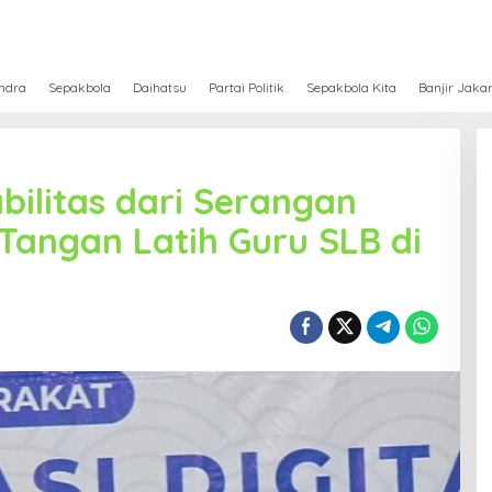
ndra
Sepakbola
Daihatsu
Partai Politik
Sepakbola Kita
Banjir Jaka
bilitas dari Serangan
 Tangan Latih Guru SLB di