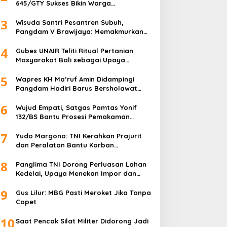
645/GTY Sukses Bikin Warga
Perbatasan Serahkan Senpi Rakitan
3
Wisuda Santri Pesantren Subuh,
Pangdam V Brawijaya: Memakmurkan
Masjid Itu Begini!
4
Gubes UNAIR Teliti Ritual Pertanian
Masyarakat Bali sebagai Upaya
Pelestarian Bahasa Daerah
5
Wapres KH Ma’ruf Amin Didampingi
Pangdam Hadiri Barus Bersholawat
untuk Indonesia
6
Wujud Empati, Satgas Pamtas Yonif
132/BS Bantu Prosesi Pemakaman
Warga
7
Yudo Margono: TNI Kerahkan Prajurit
dan Peralatan Bantu Korban
Kebakaran Depo Pertamina Plumpang
8
Panglima TNI Dorong Perluasan Lahan
Kedelai, Upaya Menekan Impor dan
Memperkuat Kemandirian Pangan
9
Gus Lilur: MBG Pasti Meroket Jika Tanpa
Copet
10
Saat Pencak Silat Militer Didorong Jadi