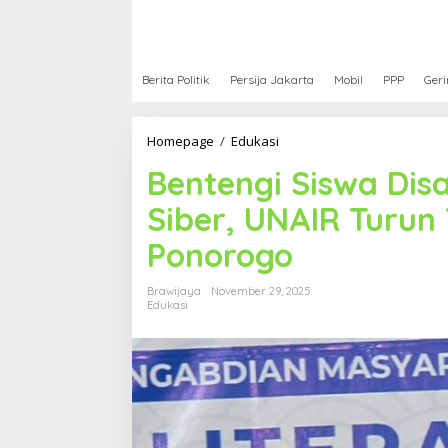
Berita Politik
Persija Jakarta
Mobil
PPP
Geri
Homepage
/
Edukasi
B
e
Bentengi Siswa Disa
n
t
Siber, UNAIR Turun
e
n
Ponorogo
g
i
S
Brawijaya
November 29, 2025
i
Edukasi
s
w
a
D
i
s
a
b