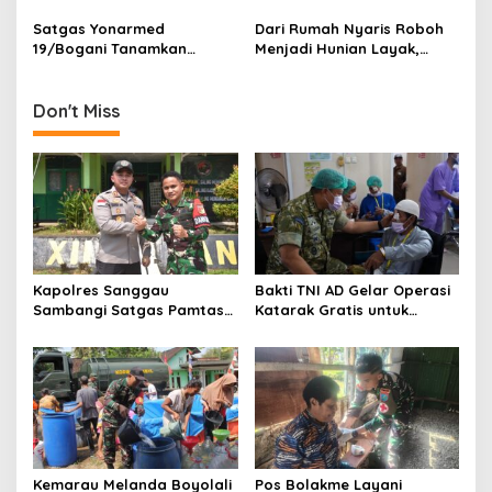
Sambas
Sarana Olahraga
o
Satgas Yonarmed
Dari Rumah Nyaris Roboh
n
19/Bogani Tanamkan
Menjadi Hunian Layak,
Nasionalisme Pelajar
Babinsa Kedungwaru
Perbatasan
Wujudkan Harapan Ibu Feri
Don't Miss
Kapolres Sanggau
Bakti TNI AD Gelar Operasi
Sambangi Satgas Pamtas
Katarak Gratis untuk
Yonarmed 19/Bogani,
Warga Madura
Perkuat Soliditas TNI-Polri
di Perbatasan
Kemarau Melanda Boyolali
Pos Bolakme Layani