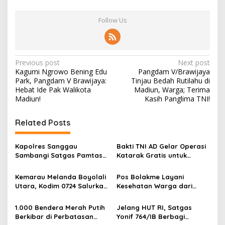
Follow Us
P
Previous post
Next post
Kagumi Ngrowo Bening Edu
Pangdam V/Brawijaya
o
Park, Pangdam V Brawijaya:
Tinjau Bedah Rutilahu di
s
Hebat Ide Pak Walikota
Madiun, Warga; Terima
Madiun!
Kasih Panglima TNI!
t
n
Related Posts
a
v
Kapolres Sanggau
Bakti TNI AD Gelar Operasi
Sambangi Satgas Pamtas
Katarak Gratis untuk
i
Yonarmed 19/Bogani,
Warga Madura
g
Perkuat Soliditas TNI-Polri
Kemarau Melanda Boyolali
Pos Bolakme Layani
di Perbatasan
Utara, Kodim 0724 Salurkan
Kesehatan Warga dari
a
Air Bersih
Rumah ke Rumah di Papua
t
Pegunungan
1.000 Bendera Merah Putih
Jelang HUT RI, Satgas
i
Berkibar di Perbatasan
Yonif 764/IB Berbagi