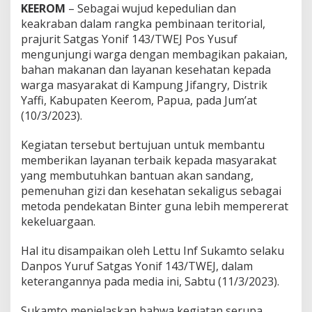
a
KEEROM
– Sebagai wujud kepedulian dan
d
keakraban dalam rangka pembinaan teritorial,
a
prajurit Satgas Yonif 143/TWEJ Pos Yusuf
W
mengunjungi warga dengan membagikan pakaian,
a
bahan makanan dan layanan kesehatan kepada
r
g
warga masyarakat di Kampung Jifangry, Distrik
a
Yaffi, Kabupaten Keerom, Papua, pada Jum’at
P
(10/3/2023).
e
r
Kegiatan tersebut bertujuan untuk membantu
b
a
memberikan layanan terbaik kepada masyarakat
t
yang membutuhkan bantuan akan sandang,
a
pemenuhan gizi dan kesehatan sekaligus sebagai
s
metoda pendekatan Binter guna lebih mempererat
a
n
kekeluargaan.
Hal itu disampaikan oleh Lettu Inf Sukamto selaku
Danpos Yuruf Satgas Yonif 143/TWEJ, dalam
keterangannya pada media ini, Sabtu (11/3/2023).
Sukamto menjelaskan bahwa kegiatan serupa