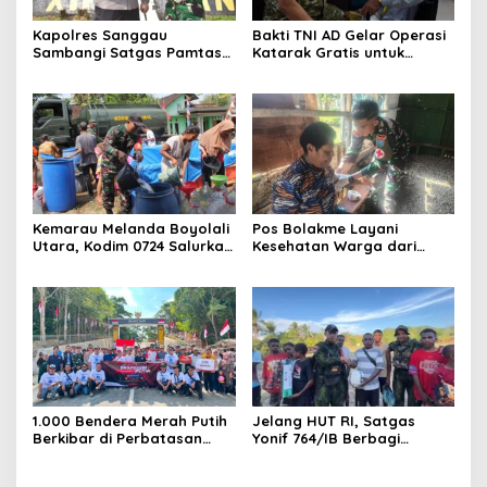
Kapolres Sanggau
Bakti TNI AD Gelar Operasi
Sambangi Satgas Pamtas
Katarak Gratis untuk
Yonarmed 19/Bogani,
Warga Madura
Perkuat Soliditas TNI-Polri
di Perbatasan
Kemarau Melanda Boyolali
Pos Bolakme Layani
Utara, Kodim 0724 Salurkan
Kesehatan Warga dari
Air Bersih
Rumah ke Rumah di Papua
Pegunungan
1.000 Bendera Merah Putih
Jelang HUT RI, Satgas
Berkibar di Perbatasan
Yonif 764/IB Berbagi
Sambas
Sarana Olahraga