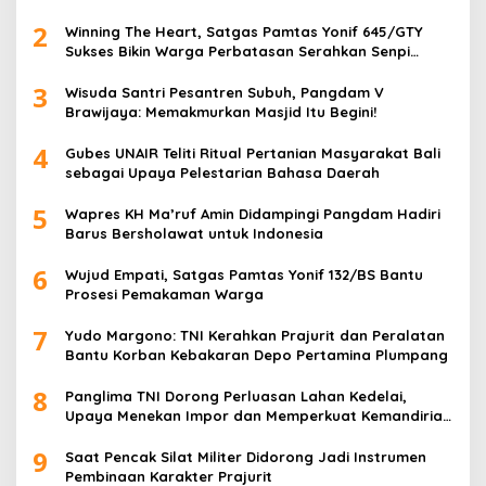
2
Winning The Heart, Satgas Pamtas Yonif 645/GTY
Sukses Bikin Warga Perbatasan Serahkan Senpi
Rakitan
3
Wisuda Santri Pesantren Subuh, Pangdam V
Brawijaya: Memakmurkan Masjid Itu Begini!
4
Gubes UNAIR Teliti Ritual Pertanian Masyarakat Bali
sebagai Upaya Pelestarian Bahasa Daerah
5
Wapres KH Ma’ruf Amin Didampingi Pangdam Hadiri
Barus Bersholawat untuk Indonesia
6
Wujud Empati, Satgas Pamtas Yonif 132/BS Bantu
Prosesi Pemakaman Warga
7
Yudo Margono: TNI Kerahkan Prajurit dan Peralatan
Bantu Korban Kebakaran Depo Pertamina Plumpang
8
Panglima TNI Dorong Perluasan Lahan Kedelai,
Upaya Menekan Impor dan Memperkuat Kemandirian
Pangan
9
Saat Pencak Silat Militer Didorong Jadi Instrumen
Pembinaan Karakter Prajurit