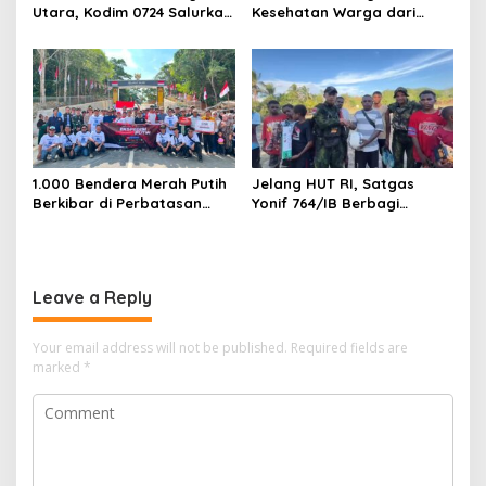
Utara, Kodim 0724 Salurkan
Kesehatan Warga dari
Air Bersih
Rumah ke Rumah di Papua
Pegunungan
1.000 Bendera Merah Putih
Jelang HUT RI, Satgas
Berkibar di Perbatasan
Yonif 764/IB Berbagi
Sambas
Sarana Olahraga
Leave a Reply
Your email address will not be published.
Required fields are
marked
*