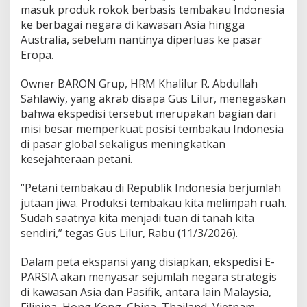
k
masuk produk rokok berbasis tembakau Indonesia
k
ke berbagai negara di kawasan Asia hingga
a
Australia, sebelum nantinya diperluas ke pasar
n
Eropa.
P
a
s
Owner BARON Grup, HRM Khalilur R. Abdullah
a
Sahlawiy, yang akrab disapa Gus Lilur, menegaskan
r
bahwa ekspedisi tersebut merupakan bagian dari
R
misi besar memperkuat posisi tembakau Indonesia
o
di pasar global sekaligus meningkatkan
k
o
kesejahteraan petani.
k
A
“Petani tembakau di Republik Indonesia berjumlah
s
jutaan jiwa. Produksi tembakau kita melimpah ruah.
i
Sudah saatnya kita menjadi tuan di tanah kita
a
-
sendiri,” tegas Gus Lilur, Rabu (11/3/2026).
A
u
Dalam peta ekspansi yang disiapkan, ekspedisi E-
s
PARSIA akan menyasar sejumlah negara strategis
t
di kawasan Asia dan Pasifik, antara lain Malaysia,
r
a