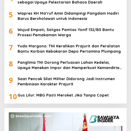
sebagai Upaya Pelestarian Bahasa Daerah
5
Wapres KH Ma’ruf Amin Didampingi Pangdam Hadiri
Barus Bersholawat untuk Indonesia
6
Wujud Empati, Satgas Pamtas Yonif 132/BS Bantu
Prosesi Pemakaman Warga
7
Yudo Margono: TNI Kerahkan Prajurit dan Peralatan
Bantu Korban Kebakaran Depo Pertamina Plumpang
8
Panglima TNI Dorong Perluasan Lahan Kedelai,
Upaya Menekan Impor dan Memperkuat Kemandirian
Pangan
9
Saat Pencak Silat Militer Didorong Jadi Instrumen
Pembinaan Karakter Prajurit
10
Gus Lilur: MBG Pasti Meroket Jika Tanpa Copet