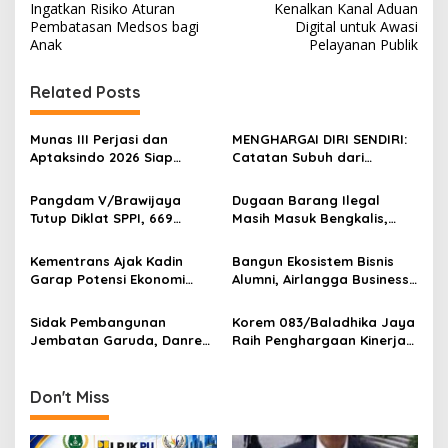
o
Ingatkan Risiko Aturan
Kenalkan Kanal Aduan
s
Pembatasan Medsos bagi
Digital untuk Awasi
Anak
Pelayanan Publik
t
n
Related Posts
a
v
Munas III Perjasi dan
MENGHARGAI DIRI SENDIRI:
Aptaksindo 2026 Siap
Catatan Subuh dari
i
Digelar, Peserta Dari 15
Bentangan Tambang Tanah
g
Provinsi Akan Hadir
Jawa
Pangdam V/Brawijaya
Dugaan Barang Ilegal
Tutup Diklat SPPI, 669
Masih Masuk Bengkalis,
a
Sarjana Siap Jadi Motor
Desakan Perketat
t
Penggerak Ekonomi Desa
Pengawasan Menguat
Kementrans Ajak Kadin
Bangun Ekosistem Bisnis
i
Garap Potensi Ekonomi
Alumni, Airlangga Business
Kawasan Transmigrasi
Community Gelar
o
Sarasehan Nasional di
Sidak Pembangunan
Korem 083/Baladhika Jaya
n
Surabaya
Jembatan Garuda, Danrem
Raih Penghargaan Kinerja
Untoro Pastikan Program
Anggaran Terbaik
Strategis Berjalan Sesuai
Target
Don't Miss