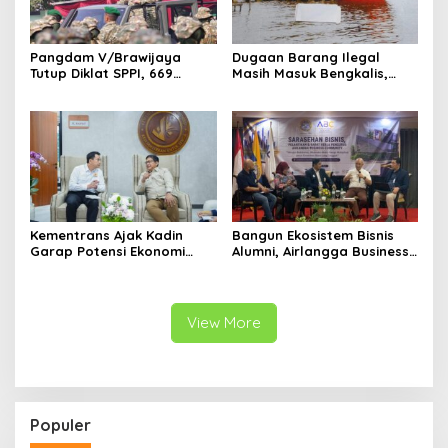
Pangdam V/Brawijaya
Dugaan Barang Ilegal
Tutup Diklat SPPI, 669
Masih Masuk Bengkalis,
Sarjana Siap Jadi Motor
Desakan Perketat
Penggerak Ekonomi Desa
Pengawasan Menguat
Kementrans Ajak Kadin
Bangun Ekosistem Bisnis
Garap Potensi Ekonomi
Alumni, Airlangga Business
Kawasan Transmigrasi
Community Gelar
Sarasehan Nasional di
Surabaya
View More
Populer