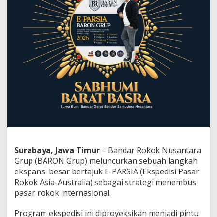
E
-
P
A
R
S
I
A
,
M
i
s
i
B
e
s
a
Surabaya, Jawa Timur
– Bandar Rokok Nusantara
r
Grup (BARON Grup) meluncurkan sebuah langkah
M
e
ekspansi besar bertajuk E-PARSIA (Ekspedisi Pasar
n
Rokok Asia-Australia) sebagai strategi menembus
a
pasar rokok internasional.
k
l
Program ekspedisi ini diproyeksikan menjadi pintu
u