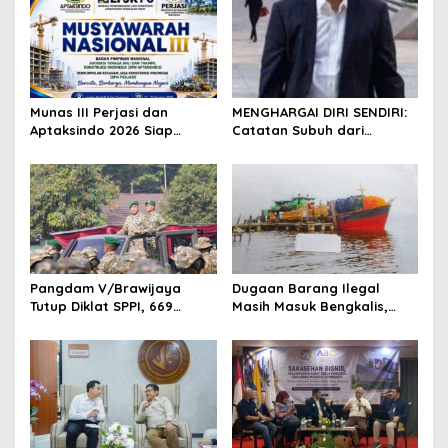
Munas III Perjasi dan
MENGHARGAI DIRI SENDIRI:
Aptaksindo 2026 Siap
Catatan Subuh dari
Digelar, Peserta Dari 15
Bentangan Tambang Tanah
Provinsi Akan Hadir
Jawa
Pangdam V/Brawijaya
Dugaan Barang Ilegal
Tutup Diklat SPPI, 669
Masih Masuk Bengkalis,
Sarjana Siap Jadi Motor
Desakan Perketat
Penggerak Ekonomi Desa
Pengawasan Menguat