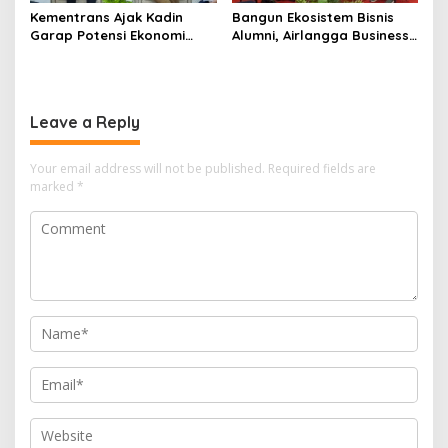
Kementrans Ajak Kadin
Bangun Ekosistem Bisnis
Garap Potensi Ekonomi
Alumni, Airlangga Business
Kawasan Transmigrasi
Community Gelar
Sarasehan Nasional di
Surabaya
Leave a Reply
Your email address will not be published.
Required fields are
marked
*