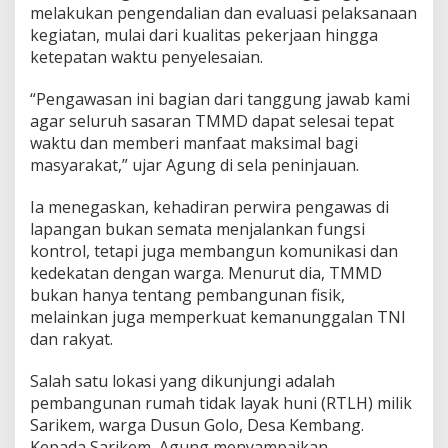
melakukan pengendalian dan evaluasi pelaksanaan
L
a
kegiatan, mulai dari kualitas pekerjaan hingga
n
ketepatan waktu penyelesaian.
g
s
“Pengawasan ini bagian dari tanggung jawab kami
u
agar seluruh sasaran TMMD dapat selesai tepat
n
g
waktu dan memberi manfaat maksimal bagi
k
masyarakat,” ujar Agung di sela peninjauan.
e
L
Ia menegaskan, kehadiran perwira pengawas di
a
lapangan bukan semata menjalankan fungsi
p
a
kontrol, tetapi juga membangun komunikasi dan
n
kedekatan dengan warga. Menurut dia, TMMD
g
bukan hanya tentang pembangunan fisik,
a
melainkan juga memperkuat kemanunggalan TNI
n
dan rakyat.
Salah satu lokasi yang dikunjungi adalah
pembangunan rumah tidak layak huni (RTLH) milik
Sarikem, warga Dusun Golo, Desa Kembang.
Kepada Sarikem, Agung menyampaikan