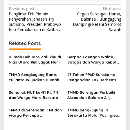
P
Previous post
Next post
Panglima TNI Pimpin
Cegah Serangan Hama,
o
Penyerahan Jenazah Try
Babinsa Tulungagung
s
Sutrisno, Presiden Prabowo
Dampingi Petani Semprot
Irup Pemakaman di Kalibata
Sawah
t
n
Related Posts
a
v
Rumah Duhuaro Zalukhu di
Berpacu dengan Waktu,
Nias Utara Kini Layak Huni
Satgas dan Warga Kebut
i
Pembangunan TMMD
g
Boyolali
TMMD Sengkuyung Bantu
23 Tahun PPAD Surakarta,
Yulianto Wujudkan Rumah
Pengabdian Tak Berhenti
a
Layak Huni
t
Semarak HUT ke-81 RI, TNI
TMMD Serengan Perbaiki
i
dan Warga Mare Bersatu
Akses dan Saluran Air,
Warga Gotong Royong
o
TMMD di Serengan, TNI dan
TMMD Sengkuyung III
n
Warga Percepat
Surakarta Mulai Pavingisasi
Pembangunan Kampung
Jalan 97 Meter