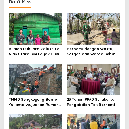
Don't Miss
Rumah Duhuaro Zalukhu di
Berpacu dengan Waktu,
Nias Utara Kini Layak Huni
Satgas dan Warga Kebut
Pembangunan TMMD
Boyolali
TMMD Sengkuyung Bantu
23 Tahun PPAD Surakarta,
Yulianto Wujudkan Rumah
Pengabdian Tak Berhenti
Layak Huni