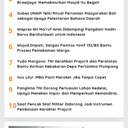
Brawijaya: Memakmurkan Masjid Itu Begini!
4
Gubes UNAIR Teliti Ritual Pertanian Masyarakat Bali
sebagai Upaya Pelestarian Bahasa Daerah
5
Wapres KH Ma’ruf Amin Didampingi Pangdam Hadiri
Barus Bersholawat untuk Indonesia
6
Wujud Empati, Satgas Pamtas Yonif 132/BS Bantu
Prosesi Pemakaman Warga
7
Yudo Margono: TNI Kerahkan Prajurit dan Peralatan
Bantu Korban Kebakaran Depo Pertamina Plumpang
8
Gus Lilur: MBG Pasti Meroket Jika Tanpa Copet
9
Panglima TNI Dorong Perluasan Lahan Kedelai,
Upaya Menekan Impor dan Memperkuat Kemandirian
Pangan
10
Saat Pencak Silat Militer Didorong Jadi Instrumen
Pembinaan Karakter Prajurit