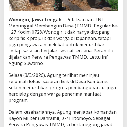
P
e
n
g
Wonogiri, Jawa Tengah
– Pelaksanaan TNI
a
Manunggal Membangun Desa (TMMD) Reguler ke-
w
127 Kodim 0728/Wonogiri tidak hanya ditopang
a
kerja fisik prajurit dan warga di lapangan, tetapi
s
T
juga pengawasan melekat untuk memastikan
M
setiap sasaran berjalan sesuai rencana. Peran itu
M
dijalankan Perwira Pengawas TMMD, Lettu Inf
D
Agung Suwarno.
W
o
n
Selasa (3/3/2026), Agung terlihat meninjau
o
sejumlah lokasi sasaran fisik di Desa Kembang.
g
Selain memastikan progres pembangunan, ia juga
i
berdialog dengan warga penerima manfaat
r
program.
i
T
u
Dalam kesehariannya, Agung menjabat Komandan
r
Rayon Militer (Danramil) 07/Tirtomoyo. Sebagai
u
Perwira Pengawas TMMD, ia bertanggung jawab
n