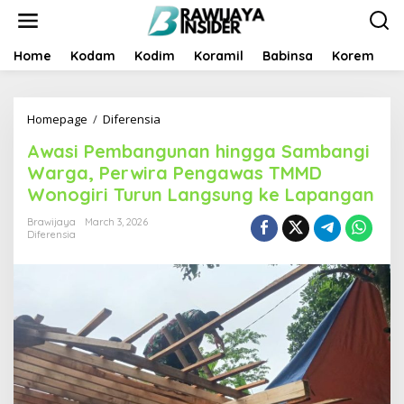
S
k
i
p
Home
Kodam
Kodim
Koramil
Babinsa
Korem
B
t
o
c
Homepage
/
Diferensia
A
o
w
n
Awasi Pembangunan hingga Sambangi
a
t
s
e
Warga, Perwira Pengawas TMMD
i
n
Wonogiri Turun Langsung ke Lapangan
P
t
e
Brawijaya
March 3, 2026
m
Diferensia
b
a
n
g
u
n
a
n
h
i