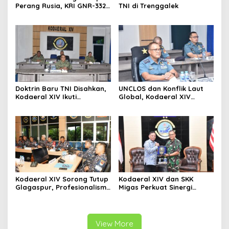
Perang Rusia, KRI GNR-332
TNI di Trenggalek
Sandar di Pangkalan
Angkatan Laut Jepang
Doktrin Baru TNI Disahkan,
UNCLOS dan Konflik Laut
Kodaeral XIV Ikuti
Global, Kodaeral XIV
Pengesahan Perisai Trisula
Sorong Ikuti Diskusi
Nusantara Secara Virtual
Strategis Kemlu-TNI AL
Kodaeral XIV Sorong Tutup
Kodaeral XIV dan SKK
Glagaspur, Profesionalisme
Migas Perkuat Sinergi
dan Kesiapsiagaan Prajurit
Pengamanan Energi di
Diuji
Papua-Maluku
View More