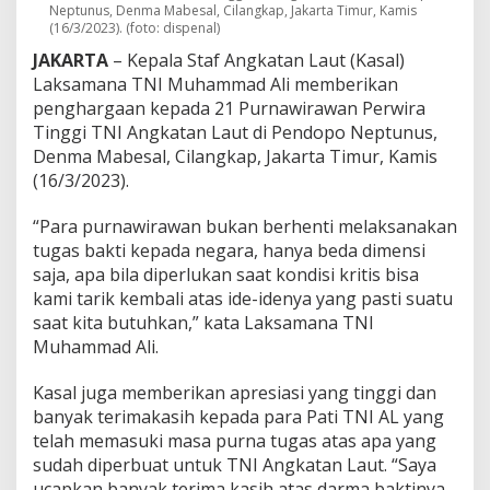
i
Neptunus, Denma Mabesal, Cilangkap, Jakarta Timur, Kamis
(16/3/2023). (foto: dispenal)
r
a
JAKARTA
– Kepala Staf Angkatan Laut (Kasal)
T
Laksamana TNI Muhammad Ali memberikan
N
penghargaan kepada 21 Purnawirawan Perwira
I
A
Tinggi TNI Angkatan Laut di Pendopo Neptunus,
L
Denma Mabesal, Cilangkap, Jakarta Timur, Kamis
Y
(16/3/2023).
a
n
“Para purnawirawan bukan berhenti melaksanakan
g
M
tugas bakti kepada negara, hanya beda dimensi
a
saja, apa bila diperlukan saat kondisi kritis bisa
s
kami tarik kembali atas ide-idenya yang pasti suatu
u
saat kita butuhkan,” kata Laksamana TNI
k
Muhammad Ali.
i
M
a
Kasal juga memberikan apresiasi yang tinggi dan
s
banyak terimakasih kepada para Pati TNI AL yang
a
telah memasuki masa purna tugas atas apa yang
P
sudah diperbuat untuk TNI Angkatan Laut. “Saya
u
r
ucapkan banyak terima kasih atas darma baktinya