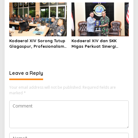
Nusantara Secara Virtual
Strategis Kemlu-TNI AL
Kodaeral XIV Sorong Tutup
Kodaeral XIV dan SKK
Glagaspur, Profesionalisme
Migas Perkuat Sinergi
dan Kesiapsiagaan Prajurit
Pengamanan Energi di
Diuji
Papua-Maluku
Leave a Reply
Your email address will not be published.
Required fields are
marked
*