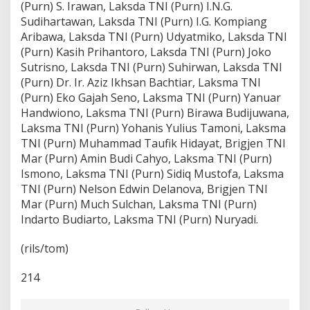
(Purn) S. Irawan, Laksda TNI (Purn) I.N.G.
Sudihartawan, Laksda TNI (Purn) I.G. Kompiang
Aribawa, Laksda TNI (Purn) Udyatmiko, Laksda TNI
(Purn) Kasih Prihantoro, Laksda TNI (Purn) Joko
Sutrisno, Laksda TNI (Purn) Suhirwan, Laksda TNI
(Purn) Dr. Ir. Aziz Ikhsan Bachtiar, Laksma TNI
(Purn) Eko Gajah Seno, Laksma TNI (Purn) Yanuar
Handwiono, Laksma TNI (Purn) Birawa Budijuwana,
Laksma TNI (Purn) Yohanis Yulius Tamoni, Laksma
TNI (Purn) Muhammad Taufik Hidayat, Brigjen TNI
Mar (Purn) Amin Budi Cahyo, Laksma TNI (Purn)
Ismono, Laksma TNI (Purn) Sidiq Mustofa, Laksma
TNI (Purn) Nelson Edwin Delanova, Brigjen TNI
Mar (Purn) Much Sulchan, Laksma TNI (Purn)
Indarto Budiarto, Laksma TNI (Purn) Nuryadi.
(rils/tom)
214