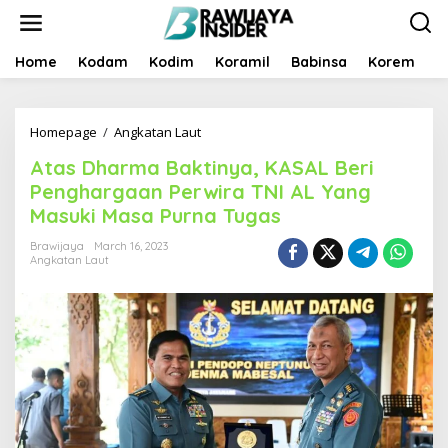
S
k
i
p
Home
Kodam
Kodim
Koramil
Babinsa
Korem
B
t
o
c
Homepage
/
Angkatan Laut
A
o
t
n
Atas Dharma Baktinya, KASAL Beri
a
t
s
e
Penghargaan Perwira TNI AL Yang
D
n
Masuki Masa Purna Tugas
h
t
a
Brawijaya
March 16, 2023
r
Angkatan Laut
m
a
B
a
k
t
i
n
y
a