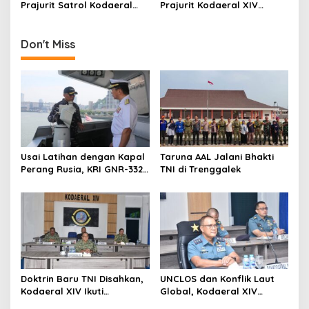
n
Prajurit Satrol Kodaeral
Prajurit Kodaeral XIV
XIV Sorong Intensifkan
Sorong Perkuat Kesiapan
Latihan Menembak
Tempur
Don't Miss
Usai Latihan dengan Kapal
Taruna AAL Jalani Bhakti
Perang Rusia, KRI GNR-332
TNI di Trenggalek
Sandar di Pangkalan
Angkatan Laut Jepang
Doktrin Baru TNI Disahkan,
UNCLOS dan Konflik Laut
Kodaeral XIV Ikuti
Global, Kodaeral XIV
Pengesahan Perisai Trisula
Sorong Ikuti Diskusi