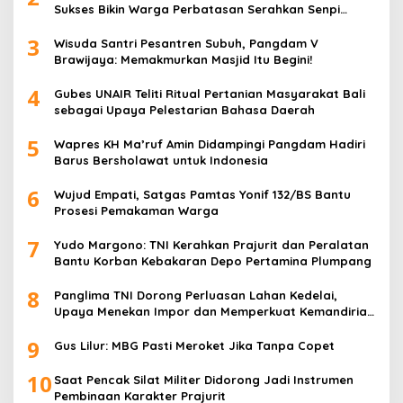
Sukses Bikin Warga Perbatasan Serahkan Senpi
Rakitan
3
Wisuda Santri Pesantren Subuh, Pangdam V
Brawijaya: Memakmurkan Masjid Itu Begini!
4
Gubes UNAIR Teliti Ritual Pertanian Masyarakat Bali
sebagai Upaya Pelestarian Bahasa Daerah
5
Wapres KH Ma’ruf Amin Didampingi Pangdam Hadiri
Barus Bersholawat untuk Indonesia
6
Wujud Empati, Satgas Pamtas Yonif 132/BS Bantu
Prosesi Pemakaman Warga
7
Yudo Margono: TNI Kerahkan Prajurit dan Peralatan
Bantu Korban Kebakaran Depo Pertamina Plumpang
8
Panglima TNI Dorong Perluasan Lahan Kedelai,
Upaya Menekan Impor dan Memperkuat Kemandirian
Pangan
9
Gus Lilur: MBG Pasti Meroket Jika Tanpa Copet
10
Saat Pencak Silat Militer Didorong Jadi Instrumen
Pembinaan Karakter Prajurit