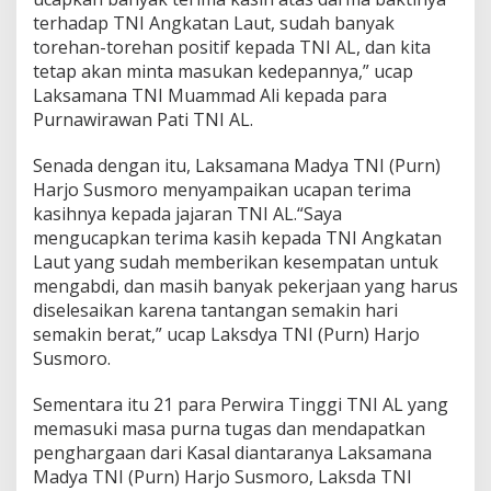
n
terhadap TNI Angkatan Laut, sudah banyak
a
torehan-torehan positif kepada TNI AL, dan kita
T
tetap akan minta masukan kedepannya,” ucap
u
g
Laksamana TNI Muammad Ali kepada para
a
Purnawirawan Pati TNI AL.
s
Senada dengan itu, Laksamana Madya TNI (Purn)
Harjo Susmoro menyampaikan ucapan terima
kasihnya kepada jajaran TNI AL.“Saya
mengucapkan terima kasih kepada TNI Angkatan
Laut yang sudah memberikan kesempatan untuk
mengabdi, dan masih banyak pekerjaan yang harus
diselesaikan karena tantangan semakin hari
semakin berat,” ucap Laksdya TNI (Purn) Harjo
Susmoro.
Sementara itu 21 para Perwira Tinggi TNI AL yang
memasuki masa purna tugas dan mendapatkan
penghargaan dari Kasal diantaranya Laksamana
Madya TNI (Purn) Harjo Susmoro, Laksda TNI