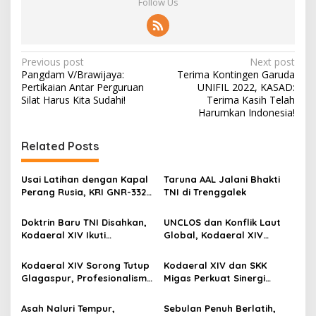
Follow Us
P
Previous post
Next post
Pangdam V/Brawijaya:
Terima Kontingen Garuda
o
Pertikaian Antar Perguruan
UNIFIL 2022, KASAD:
s
Silat Harus Kita Sudahi!
Terima Kasih Telah
Harumkan Indonesia!
t
n
Related Posts
a
v
Usai Latihan dengan Kapal
Taruna AAL Jalani Bhakti
Perang Rusia, KRI GNR-332
TNI di Trenggalek
i
Sandar di Pangkalan
g
Angkatan Laut Jepang
Doktrin Baru TNI Disahkan,
UNCLOS dan Konflik Laut
Kodaeral XIV Ikuti
Global, Kodaeral XIV
a
Pengesahan Perisai Trisula
Sorong Ikuti Diskusi
t
Nusantara Secara Virtual
Strategis Kemlu-TNI AL
Kodaeral XIV Sorong Tutup
Kodaeral XIV dan SKK
i
Glagaspur, Profesionalisme
Migas Perkuat Sinergi
dan Kesiapsiagaan Prajurit
Pengamanan Energi di
o
Diuji
Papua-Maluku
Asah Naluri Tempur,
Sebulan Penuh Berlatih,