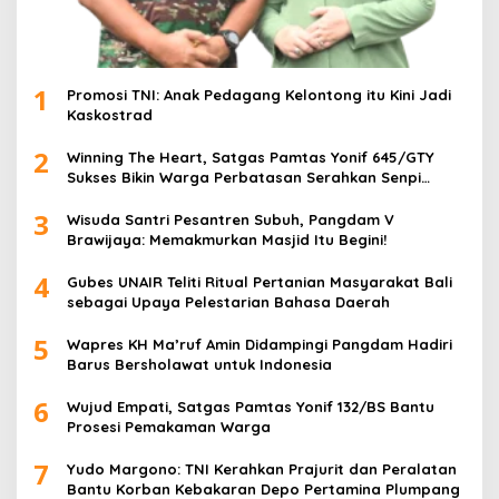
1
Promosi TNI: Anak Pedagang Kelontong itu Kini Jadi
Kaskostrad
2
Winning The Heart, Satgas Pamtas Yonif 645/GTY
Sukses Bikin Warga Perbatasan Serahkan Senpi
Rakitan
3
Wisuda Santri Pesantren Subuh, Pangdam V
Brawijaya: Memakmurkan Masjid Itu Begini!
4
Gubes UNAIR Teliti Ritual Pertanian Masyarakat Bali
sebagai Upaya Pelestarian Bahasa Daerah
5
Wapres KH Ma’ruf Amin Didampingi Pangdam Hadiri
Barus Bersholawat untuk Indonesia
6
Wujud Empati, Satgas Pamtas Yonif 132/BS Bantu
Prosesi Pemakaman Warga
7
Yudo Margono: TNI Kerahkan Prajurit dan Peralatan
Bantu Korban Kebakaran Depo Pertamina Plumpang