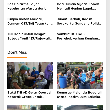
g
Pos Bolakme Layani
Dari Rumah Nyaris Roboh
Kesehatan Warga dari
Menjadi Hunian Layak,
a
Rumah ke Rumah di Papua
Babinsa Kedungwaru
t
Pegunungan
Wujudkan Harapan Ibu Feri
Pimpin Khitan Massal,
Jumat Berkah, Kodim
i
Danrem 083/Bdj Tegaskan
Surakarta Gandeng Polisi
Hal Ini
dan FKPPI Bagikan Sayuran
o
Gratis untuk Warga
TNI Hadir untuk Rakyat,
Sambut HUT ke-58,
n
Satgas Yonif 123/Rajawali
Pusrehabkeshan Kemhan
Bangun Sumur Bor bagi
Hadirkan Pengobatan
Sekolah di Pedalaman
Gratis hingga Penanaman
Mappi
Mangrove di Pesisir
Don't Miss
Tangerang
Bakti TNI AD Gelar Operasi
Kemarau Melanda Boyolali
Katarak Gratis untuk
Utara, Kodim 0724 Salurkan
Warga Madura
Air Bersih