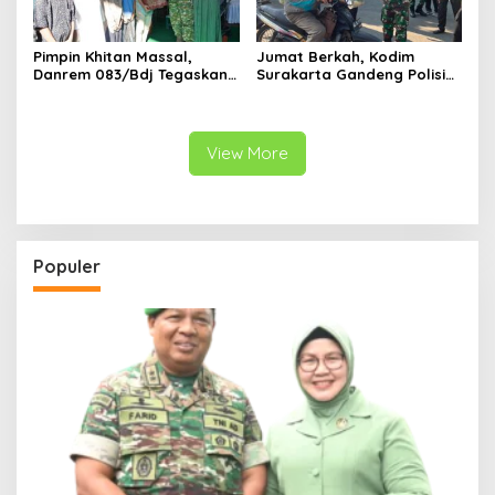
Pimpin Khitan Massal,
Jumat Berkah, Kodim
Danrem 083/Bdj Tegaskan
Surakarta Gandeng Polisi
Hal Ini
dan FKPPI Bagikan Sayuran
Gratis untuk Warga
View More
Populer