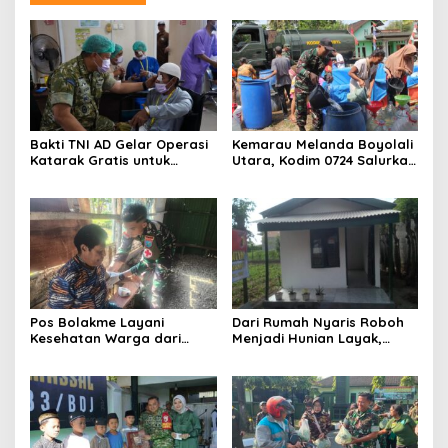
Bakti TNI AD Gelar Operasi
Kemarau Melanda Boyolali
Katarak Gratis untuk
Utara, Kodim 0724 Salurkan
Warga Madura
Air Bersih
Pos Bolakme Layani
Dari Rumah Nyaris Roboh
Kesehatan Warga dari
Menjadi Hunian Layak,
Rumah ke Rumah di Papua
Babinsa Kedungwaru
Pegunungan
Wujudkan Harapan Ibu Feri