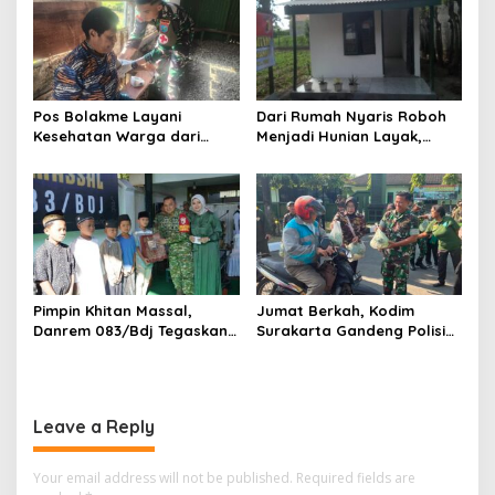
Pos Bolakme Layani
Dari Rumah Nyaris Roboh
Kesehatan Warga dari
Menjadi Hunian Layak,
Rumah ke Rumah di Papua
Babinsa Kedungwaru
Pegunungan
Wujudkan Harapan Ibu Feri
Pimpin Khitan Massal,
Jumat Berkah, Kodim
Danrem 083/Bdj Tegaskan
Surakarta Gandeng Polisi
Hal Ini
dan FKPPI Bagikan Sayuran
Gratis untuk Warga
Leave a Reply
Your email address will not be published.
Required fields are