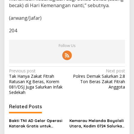
becak) di Hari Kemenangan nanti,” sebutnya.
(arwang/Jafar)
204
Follow Us
P
Previous post
Next post
Tak Hanya Zakat Fitrah
Polres Demak Salurkan 2.8
o
Ratusan Kg Beras, Korem
Ton Beras Zakat Fitrah
s
081/DSJ Juga Salurkan Infak
Anggota
Sedekah
t
n
Related Posts
a
v
Bakti TNI AD Gelar Operasi
Kemarau Melanda Boyolali
Katarak Gratis untuk
Utara, Kodim 0724 Salurkan
i
Warga Madura
Air Bersih