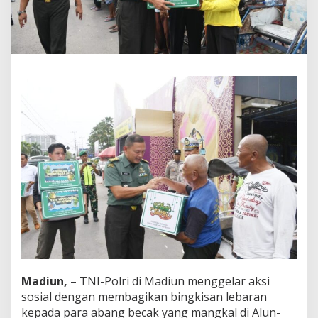
l
r
i
d
i
M
a
d
i
u
n
Madiun,
– TNI-Polri di Madiun menggelar aksi
sosial dengan membagikan bingkisan lebaran
kepada para abang becak yang mangkal di Alun-