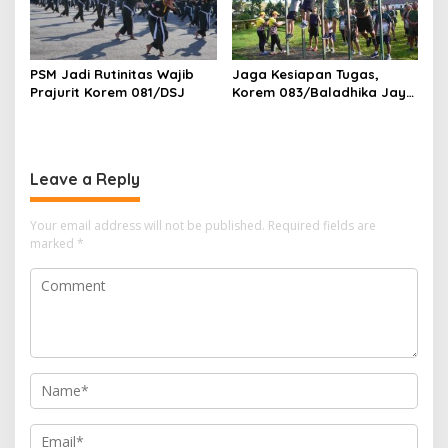
PSM Jadi Rutinitas Wajib
Jaga Kesiapan Tugas,
Prajurit Korem 081/DSJ
Korem 083/Baladhika Jaya
Gelar Tes Kebugaran
Prajurit
Leave a Reply
Your email address will not be published.
Required fields are
marked
*