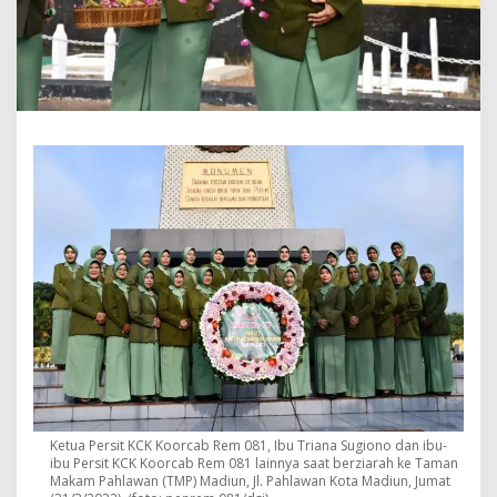
I
n
i
P
e
s
a
n
K
e
t
u
a
P
e
r
s
i
t
K
C
K
Ketua Persit KCK Koorcab Rem 081, Ibu Triana Sugiono dan ibu-
K
ibu Persit KCK Koorcab Rem 081 lainnya saat berziarah ke Taman
o
Makam Pahlawan (TMP) Madiun, Jl. Pahlawan Kota Madiun, Jumat
o