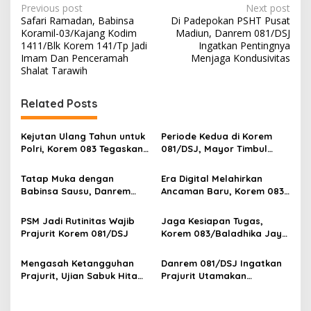
P
Previous post
Next post
Safari Ramadan, Babinsa
Di Padepokan PSHT Pusat
o
Koramil-03/Kajang Kodim
Madiun, Danrem 081/DSJ
s
1411/Blk Korem 141/Tp Jadi
Ingatkan Pentingnya
Imam Dan Penceramah
Menjaga Kondusivitas
t
Shalat Tarawih
n
Related Posts
a
v
Kejutan Ulang Tahun untuk
Periode Kedua di Korem
i
Polri, Korem 083 Tegaskan
081/DSJ, Mayor Timbul
g
Sinergi Menjaga Kota
Resmi Jabat Kasilog
Malang
Tatap Muka dengan
Era Digital Melahirkan
a
Babinsa Sausu, Danrem
Ancaman Baru, Korem 083
t
Tadulako Kirim Pesan
Ajak Masyarakat Perkuat
Penting untuk Prajurit
Ketahanan Bangsa
i
PSM Jadi Rutinitas Wajib
Jaga Kesiapan Tugas,
Prajurit Korem 081/DSJ
Korem 083/Baladhika Jaya
o
Gelar Tes Kebugaran
n
Prajurit
Mengasah Ketangguhan
Danrem 081/DSJ Ingatkan
Prajurit, Ujian Sabuk Hitam
Prajurit Utamakan
PSM Digelar di Korem
Keamanan Selama Cuti
051/Wijayakarta
Lebaran