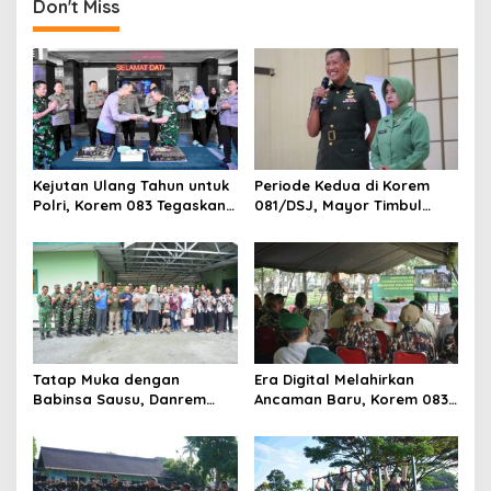
Don't Miss
Kejutan Ulang Tahun untuk
Periode Kedua di Korem
Polri, Korem 083 Tegaskan
081/DSJ, Mayor Timbul
Sinergi Menjaga Kota
Resmi Jabat Kasilog
Malang
Tatap Muka dengan
Era Digital Melahirkan
Babinsa Sausu, Danrem
Ancaman Baru, Korem 083
Tadulako Kirim Pesan
Ajak Masyarakat Perkuat
Penting untuk Prajurit
Ketahanan Bangsa