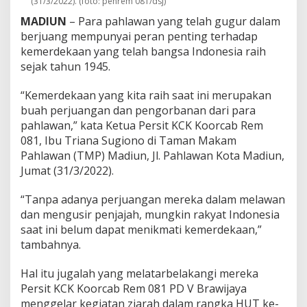
(31/3/2022). (foto: penrem 081/dsj)
r
c
MADIUN
– Para pahlawan yang telah gugur dalam
a
berjuang mempunyai peran penting terhadap
b
kemerdekaan yang telah bangsa Indonesia raih
R
sejak tahun 1945.
e
m
0
“Kemerdekaan yang kita raih saat ini merupakan
8
buah perjuangan dan pengorbanan dari para
1
pahlawan,” kata Ketua Persit KCK Koorcab Rem
081, Ibu Triana Sugiono di Taman Makam
Pahlawan (TMP) Madiun, Jl. Pahlawan Kota Madiun,
Jumat (31/3/2022).
“Tanpa adanya perjuangan mereka dalam melawan
dan mengusir penjajah, mungkin rakyat Indonesia
saat ini belum dapat menikmati kemerdekaan,”
tambahnya.
Hal itu jugalah yang melatarbelakangi mereka
Persit KCK Koorcab Rem 081 PD V Brawijaya
menggelar kegiatan ziarah dalam rangka HUT ke-