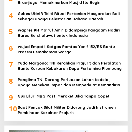
Brawijaya: Memakmurkan Masjid Itu Begini!
4
Gubes UNAIR Teliti Ritual Pertanian Masyarakat Bali
sebagai Upaya Pelestarian Bahasa Daerah
5
Wapres KH Ma’ruf Amin Didampingi Pangdam Hadiri
Barus Bersholawat untuk Indonesia
6
Wujud Empati, Satgas Pamtas Yonif 132/BS Bantu
Prosesi Pemakaman Warga
7
Yudo Margono: TNI Kerahkan Prajurit dan Peralatan
Bantu Korban Kebakaran Depo Pertamina Plumpang
8
Panglima TNI Dorong Perluasan Lahan Kedelai,
Upaya Menekan Impor dan Memperkuat Kemandirian
Pangan
9
Gus Lilur: MBG Pasti Meroket Jika Tanpa Copet
10
Saat Pencak Silat Militer Didorong Jadi Instrumen
Pembinaan Karakter Prajurit