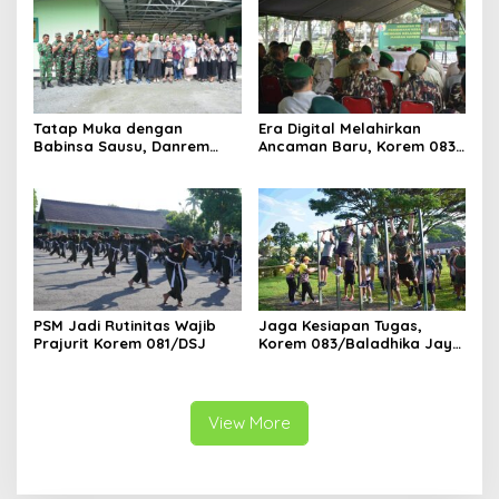
Tatap Muka dengan
Era Digital Melahirkan
Babinsa Sausu, Danrem
Ancaman Baru, Korem 083
Tadulako Kirim Pesan
Ajak Masyarakat Perkuat
Penting untuk Prajurit
Ketahanan Bangsa
PSM Jadi Rutinitas Wajib
Jaga Kesiapan Tugas,
Prajurit Korem 081/DSJ
Korem 083/Baladhika Jaya
Gelar Tes Kebugaran
Prajurit
View More