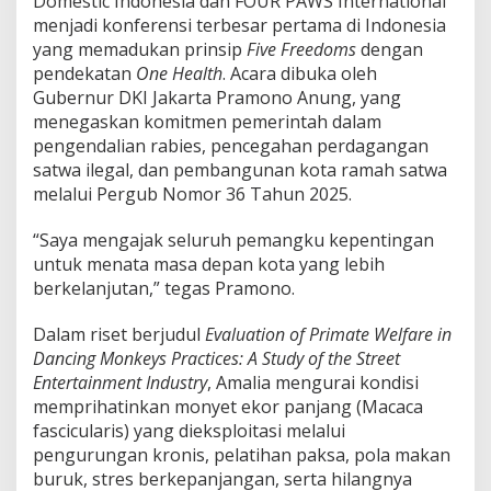
Domestic Indonesia dan FOUR PAWS International
n
menjadi konferensi terbesar pertama di Indonesia
g
yang memadukan prinsip
Five Freedoms
dengan
M
pendekatan
One Health
. Acara dibuka oleh
o
n
Gubernur DKI Jakarta Pramono Anung, yang
y
menegaskan komitmen pemerintah dalam
e
pengendalian rabies, pencegahan perdagangan
t
satwa ilegal, dan pembangunan kota ramah satwa
melalui Pergub Nomor 36 Tahun 2025.
“Saya mengajak seluruh pemangku kepentingan
untuk menata masa depan kota yang lebih
berkelanjutan,” tegas Pramono.
Dalam riset berjudul
Evaluation of Primate Welfare in
Dancing Monkeys Practices: A Study of the Street
Entertainment Industry
, Amalia mengurai kondisi
memprihatinkan monyet ekor panjang (Macaca
fascicularis) yang dieksploitasi melalui
pengurungan kronis, pelatihan paksa, pola makan
buruk, stres berkepanjangan, serta hilangnya