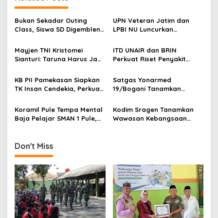
a
v
Bukan Sekadar Outing
UPN Veteran Jatim dan
Class, Siswa SD Digembleng
LPBI NU Luncurkan
i
Disiplin ala TNI
“Keluarga Siaga” Perkuat
g
Ketangguhan Bencana
Mayjen TNI Kristomei
ITD UNAIR dan BRIN
Sianturi: Taruna Harus Jadi
Perkuat Riset Penyakit
a
Teladan di Sekolah Rakyat
Tropis untuk Kemandirian
t
Kesehatan Nasional
KB PII Pamekasan Siapkan
Satgas Yonarmed
i
TK Insan Cendekia, Perkuat
19/Bogani Tanamkan
Fondasi Karakter Generasi
Nasionalisme Pelajar
o
Bangsa Sejak Dini
Perbatasan
Koramil Pule Tempa Mental
Kodim Sragen Tanamkan
n
Baja Pelajar SMAN 1 Pule,
Wawasan Kebangsaan
Mountaineering Jadi
Saat MPLS, Ingatkan
Wahana Pendidikan
Pelajar Tentang Hal Ini
Karakter
Don't Miss