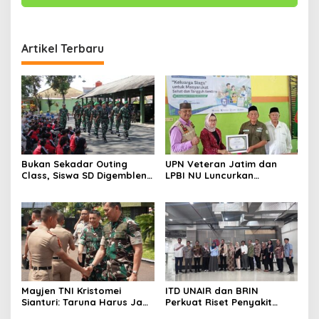
Artikel Terbaru
Bukan Sekadar Outing
UPN Veteran Jatim dan
Class, Siswa SD Digembleng
LPBI NU Luncurkan
Disiplin ala TNI
“Keluarga Siaga” Perkuat
Ketangguhan Bencana
Mayjen TNI Kristomei
ITD UNAIR dan BRIN
Sianturi: Taruna Harus Jadi
Perkuat Riset Penyakit
Teladan di Sekolah Rakyat
Tropis untuk Kemandirian