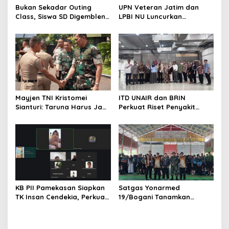
Bukan Sekadar Outing
UPN Veteran Jatim dan
Class, Siswa SD Digembleng
LPBI NU Luncurkan
Disiplin ala TNI
“Keluarga Siaga” Perkuat
Ketangguhan Bencana
Mayjen TNI Kristomei
ITD UNAIR dan BRIN
Sianturi: Taruna Harus Jadi
Perkuat Riset Penyakit
Teladan di Sekolah Rakyat
Tropis untuk Kemandirian
Kesehatan Nasional
KB PII Pamekasan Siapkan
Satgas Yonarmed
TK Insan Cendekia, Perkuat
19/Bogani Tanamkan
Fondasi Karakter Generasi
Nasionalisme Pelajar
Bangsa Sejak Dini
Perbatasan