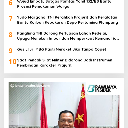
6
Wujud Empati, Satgas Pamtas Yonif 132/BS Bantu
Prosesi Pemakaman Warga
7
Yudo Margono: TNI Kerahkan Prajurit dan Peralatan
Bantu Korban Kebakaran Depo Pertamina Plumpang
8
Panglima TNI Dorong Perluasan Lahan Kedelai,
Upaya Menekan Impor dan Memperkuat Kemandirian
Pangan
9
Gus Lilur: MBG Pasti Meroket Jika Tanpa Copet
10
Saat Pencak Silat Militer Didorong Jadi Instrumen
Pembinaan Karakter Prajurit