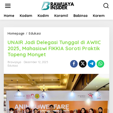
S
k
i
p
Home
Kodam
Kodim
Koramil
Babinsa
Korem
B
t
o
c
Homepage
/
Edukasi
U
o
N
n
UNAIR Jadi Delegasi Tunggal di AWIIC
A
t
I
e
2025, Mahasiswi FIKKIA Soroti Praktik
R
n
Topeng Monyet
J
t
a
Brawijaya
December 12, 2025
d
Edukasi
i
D
e
l
e
g
a
s
i
T