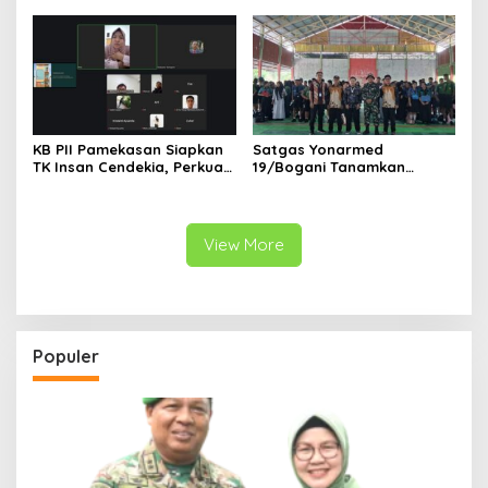
Kesehatan Nasional
KB PII Pamekasan Siapkan
Satgas Yonarmed
TK Insan Cendekia, Perkuat
19/Bogani Tanamkan
Fondasi Karakter Generasi
Nasionalisme Pelajar
Bangsa Sejak Dini
Perbatasan
View More
Populer