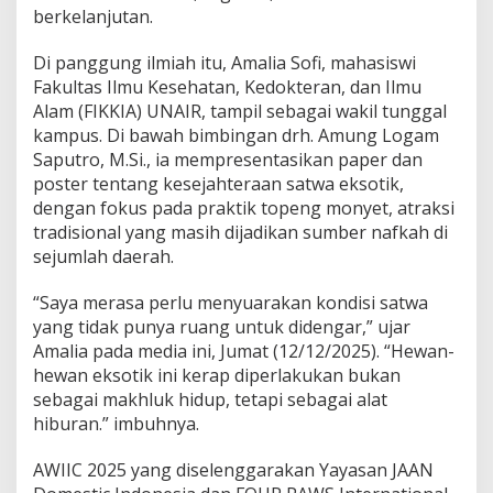
w
berkelanjutan.
i
F
Di panggung ilmiah itu, Amalia Sofi, mahasiswi
I
Fakultas Ilmu Kesehatan, Kedokteran, dan Ilmu
K
Alam (FIKKIA) UNAIR, tampil sebagai wakil tunggal
K
I
kampus. Di bawah bimbingan drh. Amung Logam
A
Saputro, M.Si., ia mempresentasikan paper dan
S
poster tentang kesejahteraan satwa eksotik,
o
dengan fokus pada praktik topeng monyet, atraksi
r
o
tradisional yang masih dijadikan sumber nafkah di
t
sejumlah daerah.
i
P
“Saya merasa perlu menyuarakan kondisi satwa
r
yang tidak punya ruang untuk didengar,” ujar
a
k
Amalia pada media ini, Jumat (12/12/2025). “Hewan-
t
hewan eksotik ini kerap diperlakukan bukan
i
sebagai makhluk hidup, tetapi sebagai alat
k
hiburan.” imbuhnya.
T
o
p
AWIIC 2025 yang diselenggarakan Yayasan JAAN
e