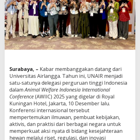
u
n
g
g
a
l
d
i
A
W
I
I
Surabaya, –
Kabar membanggakan datang dari
C
Universitas Airlangga. Tahun ini, UNAIR menjadi
2
0
satu-satunya delegasi perguruan tinggi Indonesia
2
dalam
Animal Welfare Indonesia International
5
Conference
(AWIIC) 2025 yang digelar di Royal
,
Kuningan Hotel, Jakarta, 10 Desember lalu.
M
a
Konferensi internasional tersebut
h
mempertemukan ilmuwan, pembuat kebijakan,
a
aktivis, dan praktisi dari berbagai negara untuk
s
memperkuat aksi nyata di bidang kesejahteraan
i
hewan melalui riset, regulasi, dan inovasi
s