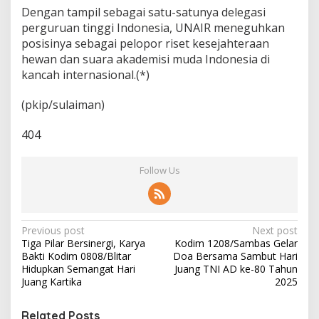
Dengan tampil sebagai satu-satunya delegasi
perguruan tinggi Indonesia, UNAIR meneguhkan
posisinya sebagai pelopor riset kesejahteraan
hewan dan suara akademisi muda Indonesia di
kancah internasional.(*)
(pkip/sulaiman)
404
Follow Us
P
Previous post
Next post
Tiga Pilar Bersinergi, Karya
Kodim 1208/Sambas Gelar
o
Bakti Kodim 0808/Blitar
Doa Bersama Sambut Hari
s
Hidupkan Semangat Hari
Juang TNI AD ke-80 Tahun
Juang Kartika
2025
t
n
Related Posts