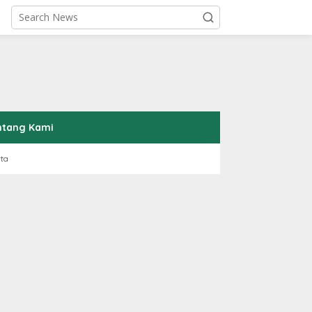
ntang Kami
rta