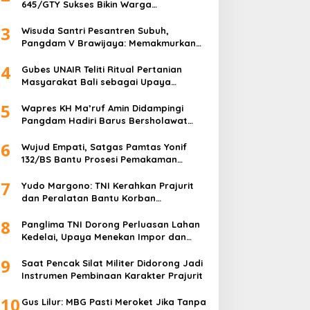
645/GTY Sukses Bikin Warga
Perbatasan Serahkan Senpi Rakitan
3
Wisuda Santri Pesantren Subuh,
Pangdam V Brawijaya: Memakmurkan
Masjid Itu Begini!
4
Gubes UNAIR Teliti Ritual Pertanian
Masyarakat Bali sebagai Upaya
Pelestarian Bahasa Daerah
5
Wapres KH Ma’ruf Amin Didampingi
Pangdam Hadiri Barus Bersholawat
untuk Indonesia
6
Wujud Empati, Satgas Pamtas Yonif
132/BS Bantu Prosesi Pemakaman
Warga
7
Yudo Margono: TNI Kerahkan Prajurit
dan Peralatan Bantu Korban
Kebakaran Depo Pertamina Plumpang
8
Panglima TNI Dorong Perluasan Lahan
Kedelai, Upaya Menekan Impor dan
Memperkuat Kemandirian Pangan
9
Saat Pencak Silat Militer Didorong Jadi
Instrumen Pembinaan Karakter Prajurit
10
Gus Lilur: MBG Pasti Meroket Jika Tanpa