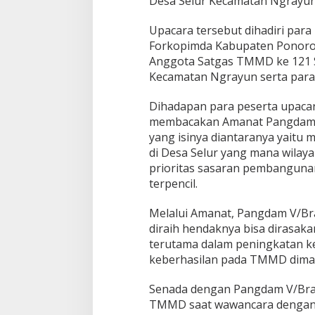
Desa Selur Kecamatan Ngrayun
Upacara tersebut dihadiri para
Forkopimda Kabupaten Ponoro
Anggota Satgas TMMD ke 121 S
Kecamatan Ngrayun serta para
Dihadapan para peserta upaca
membacakan Amanat Pangdam V/
yang isinya diantaranya yait
di Desa Selur yang mana wilaya
prioritas sasaran pembangunan
terpencil.
Melalui Amanat, Pangdam V/Bra
diraih hendaknya bisa dirasak
terutama dalam peningkatan ke
keberhasilan pada TMMD dima
Senada dengan Pangdam V/Braw
TMMD saat wawancara dengan 