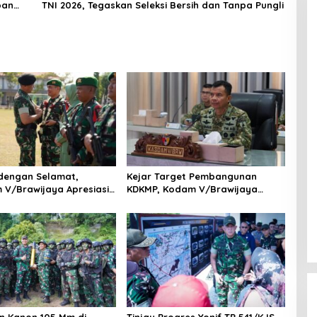
pan
TNI 2026, Tegaskan Seleksi Bersih dan Tanpa Pungli
dengan Selamat,
Kejar Target Pembangunan
V/Brawijaya Apresiasi
KDKMP, Kodam V/Brawijaya
Prajurit Satgas Yonif
Petakan Kendala di Lapangan
i Perbatasan RI-PNG