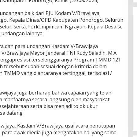
 Kabupaten Ponorogo, Kamis (22/08/2024).
 undangan baik dari PJU Kodam V/Brawijaya,
go, Kepala Dinas/OPD Kabupaten Ponorogo, Seluruh
elur, serta, Forkompimcam Ngrayun, Kepala Desa se
 undangan lainnya.
ra dan para undangan Kasdam V/Brawijaya
Brawijaya Mayor Jenderal TNI Rudy Saladin, M.A.
u mengapresiasi terselenggaranya Program TMMD 121
h tersebut sudah sesuai dengan kriteria dalam
 TMMD yang diantaranya tertinggal, terisolasi /
wijaya juga berharap bahwa capaian yang telah
an manfaatnya secara langsung oleh masyarakat
sejahteraan serta bisa menjadi tolok ukur
sa datang.
ijaya, Kasdam V/Brawijaya usai acara penutupan
para awak media juga mengatakan hal yang sama.