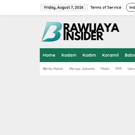
S
k
Friday, August 7, 2026
Terms of Service
In
i
p
t
o
c
o
n
t
Home
Kodam
Kodim
Koramil
Babi
e
n
t
Berita Politik
Persija Jakarta
Mobil
PPP
Geri