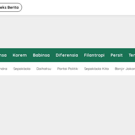
deks Berita
nsa
Korem
Babinsa
Diferensia
Filantropi
Persit
Te
ndra
Sepakbola
Daihatsu
Partai Politik
Sepakbola Kita
Banjir Jaka