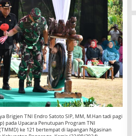
a Brigjen TNI Endro Satoto SIP, MM, M.Han tadi pagi
rup) pada Upacara Penutupan Program TNI
MMD) ke 121 bertempat di lapangan Ngasinan