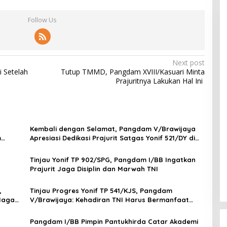
Follow Us
Next post
 Setelah
Tutup TMMD, Pangdam XVIII/Kasuari Minta
Prajuritnya Lakukan Hal Ini
Kembali dengan Selamat, Pangdam V/Brawijaya
m
Apresiasi Dedikasi Prajurit Satgas Yonif 521/DY di
Perbatasan RI-PNG
Tinjau Yonif TP 902/SPG, Pangdam I/BB Ingatkan
Prajurit Jaga Disiplin dan Marwah TNI
,
Tinjau Progres Yonif TP 541/KJS, Pangdam
 Naga
V/Brawijaya: Kehadiran TNI Harus Bermanfaat
bagi Warga
Pangdam I/BB Pimpin Pantukhirda Catar Akademi