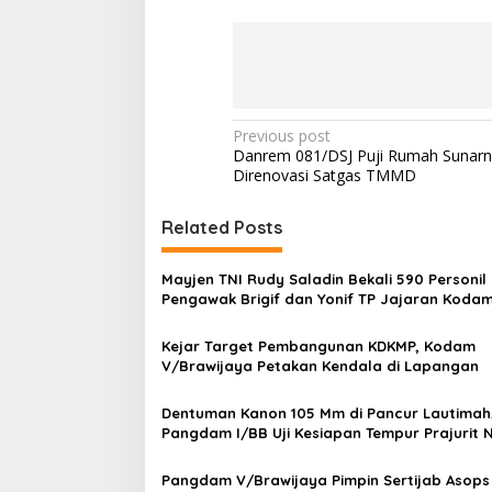
P
Previous post
Danrem 081/DSJ Puji Rumah Sunarni
o
Direnovasi Satgas TMMD
s
t
Related Posts
n
Mayjen TNI Rudy Saladin Bekali 590 Personil
a
Pengawak Brigif dan Yonif TP Jajaran Koda
v
V/Brawijaya
Kejar Target Pembangunan KDKMP, Kodam
i
V/Brawijaya Petakan Kendala di Lapangan
g
a
Dentuman Kanon 105 Mm di Pancur Lautimah
Pangdam I/BB Uji Kesiapan Tempur Prajurit
t
Karimata
i
Pangdam V/Brawijaya Pimpin Sertijab Asops