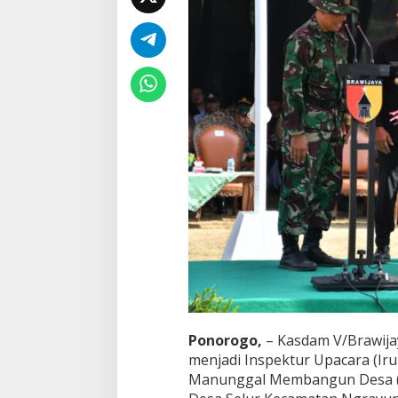
n
i
U
n
t
u
k
W
a
r
g
a
S
e
l
u
r
Ponorogo,
– Kasdam V/Brawijay
menjadi Inspektur Upacara (I
Manunggal Membangun Desa (T