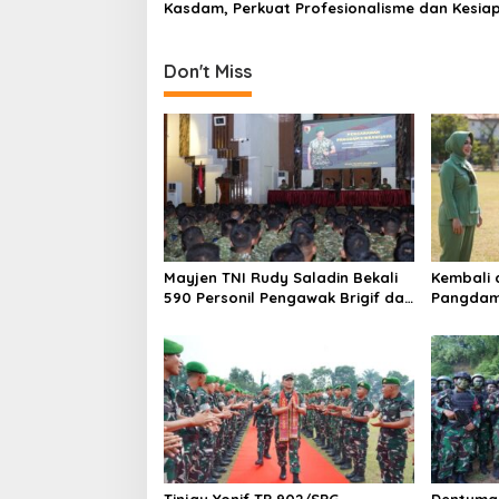
Kasdam, Perkuat Profesionalisme dan Kesia
o
Operasional Satuan
n
Don't Miss
Mayjen TNI Rudy Saladin Bekali
Kembali 
590 Personil Pengawak Brigif dan
Pangdam 
Yonif TP Jajaran Kodam
Dedikasi 
V/Brawijaya
521/DY d