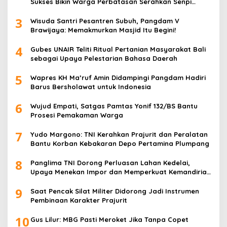
Sukses Bikin Warga Perbatasan Serahkan Senpi
Rakitan
3
Wisuda Santri Pesantren Subuh, Pangdam V
Brawijaya: Memakmurkan Masjid Itu Begini!
4
Gubes UNAIR Teliti Ritual Pertanian Masyarakat Bali
sebagai Upaya Pelestarian Bahasa Daerah
5
Wapres KH Ma’ruf Amin Didampingi Pangdam Hadiri
Barus Bersholawat untuk Indonesia
6
Wujud Empati, Satgas Pamtas Yonif 132/BS Bantu
Prosesi Pemakaman Warga
7
Yudo Margono: TNI Kerahkan Prajurit dan Peralatan
Bantu Korban Kebakaran Depo Pertamina Plumpang
8
Panglima TNI Dorong Perluasan Lahan Kedelai,
Upaya Menekan Impor dan Memperkuat Kemandirian
Pangan
9
Saat Pencak Silat Militer Didorong Jadi Instrumen
Pembinaan Karakter Prajurit
10
Gus Lilur: MBG Pasti Meroket Jika Tanpa Copet