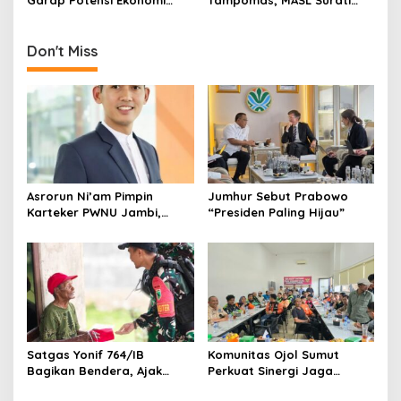
Kawasan Transmigrasi
Parpol dan Desak DPRD
Buka Dokumen Proyek
Don't Miss
Asrorun Ni’am Pimpin
Jumhur Sebut Prabowo
Karteker PWNU Jambi,
“Presiden Paling Hijau”
Pengamat: Figur Pemimpin
Muda Visioner untuk Abad
Kedua NU
Satgas Yonif 764/IB
Komunitas Ojol Sumut
Bagikan Bendera, Ajak
Perkuat Sinergi Jaga
Warga Papua Semarakkan
Kamtibmas