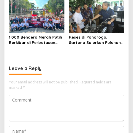
HUT RI
1.000 Bendera Merah Putih
Reses di Ponorogo,
Berkibar di Perbatasan
Sartono Salurkan Puluhan
Sambas
Motor Pengangkut Sampah
Leave a Reply
Your email address will not be published.
Required fields are
marked
*