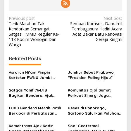
P
Previous post
Next post
Terik Matahari Tak
Sembari Komsos, Danramil
o
Kendorkan Semangat
Tembagapura Hadiri Acara
s
Satgas TMMD Reguler Ke-
Adat Bakar Batu Renovasi
118 Kodim Wonogiri Dan
Gereja Kingmi
t
Warga
n
Related Posts
a
v
Asrorun Ni’am Pimpin
Jumhur Sebut Prabowo
i
Karteker PWNU Jambi,
“Presiden Paling Hijau”
g
Pengamat: Figur Pemimpin
Muda Visioner untuk Abad
Satgas Yonif 764/IB
Komunitas Ojol Sumut
a
Kedua NU
Bagikan Bendera, Ajak
Perkuat Sinergi Jaga
t
Warga Papua Semarakkan
Kamtibmas
HUT RI
i
1.000 Bendera Merah Putih
Reses di Ponorogo,
Berkibar di Perbatasan
Sartono Salurkan Puluhan
o
Sambas
Motor Pengangkut Sampah
n
Kementrans Ajak Kadin
Soal Geotermal
Garap Potensi Ekonomi
Tampomas, MASL Surati