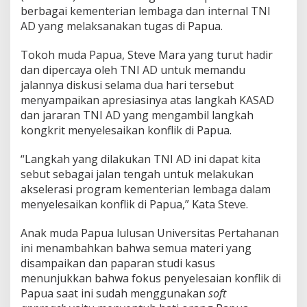
n
berbagai kementerian lembaga dan internal TNI
S
AD yang melaksanakan tugas di Papua.
e
m
Tokoh muda Papua, Steve Mara yang turut hadir
i
dan dipercaya oleh TNI AD untuk memandu
n
a
jalannya diskusi selama dua hari tersebut
r
menyampaikan apresiasinya atas langkah KASAD
"
dan jararan TNI AD yang mengambil langkah
S
kongkrit menyelesaikan konflik di Papua.
t
r
a
“Langkah yang dilakukan TNI AD ini dapat kita
t
sebut sebagai jalan tengah untuk melakukan
e
akselerasi program kementerian lembaga dalam
g
menyelesaikan konflik di Papua,” Kata Steve.
i
P
e
Anak muda Papua lulusan Universitas Pertahanan
n
ini menambahkan bahwa semua materi yang
a
disampaikan dan paparan studi kasus
n
menunjukkan bahwa fokus penyelesaian konflik di
g
a
Papua saat ini sudah menggunakan
soft
n