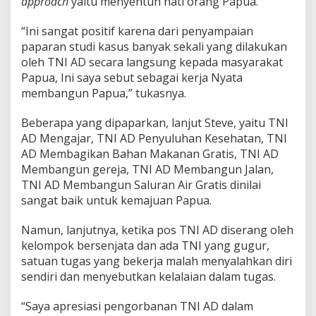
approach
yaitu menyentuh hati orang Papua.
a
n
“Ini sangat positif karena dari penyampaian
K
paparan studi kasus banyak sekali yang dilakukan
o
n
oleh TNI AD secara langsung kepada masyarakat
f
Papua, Ini saya sebut sebagai kerja Nyata
l
membangun Papua,” tukasnya.
i
k
Beberapa yang dipaparkan, lanjut Steve, yaitu TNI
P
a
AD Mengajar, TNI AD Penyuluhan Kesehatan, TNI
p
AD Membagikan Bahan Makanan Gratis, TNI AD
u
Membangun gereja, TNI AD Membangun Jalan,
a
TNI AD Membangun Saluran Air Gratis dinilai
"
sangat baik untuk kemajuan Papua.
Namun, lanjutnya, ketika pos TNI AD diserang oleh
kelompok bersenjata dan ada TNI yang gugur,
satuan tugas yang bekerja malah menyalahkan diri
sendiri dan menyebutkan kelalaian dalam tugas.
“Saya apresiasi pengorbanan TNI AD dalam