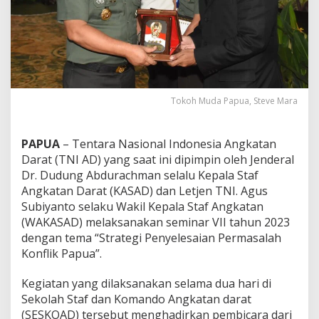
s
i
a
s
i
K
A
S
Tokoh Muda Papua, Steve Mara
A
D
D
PAPUA
– Tentara Nasional Indonesia Angkatan
a
Darat (TNI AD) yang saat ini dipimpin oleh Jenderal
l
a
Dr. Dudung Abdurachman selalu Kepala Staf
m
Angkatan Darat (KASAD) dan Letjen TNI. Agus
P
Subiyanto selaku Wakil Kepala Staf Angkatan
e
(WAKASAD) melaksanakan seminar VII tahun 2023
l
dengan tema “Strategi Penyelesaian Permasalah
a
k
Konflik Papua”.
s
a
Kegiatan yang dilaksanakan selama dua hari di
n
Sekolah Staf dan Komando Angkatan darat
a
(SESKOAD) tersebut menghadirkan pembicara dari
a