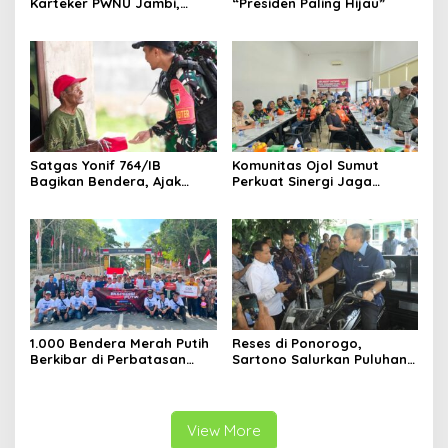
Karteker PWNU Jambi,
“Presiden Paling Hijau”
Pengamat: Figur Pemimpin
Muda Visioner untuk Abad
Kedua NU
Satgas Yonif 764/IB
Komunitas Ojol Sumut
Bagikan Bendera, Ajak
Perkuat Sinergi Jaga
Warga Papua Semarakkan
Kamtibmas
HUT RI
1.000 Bendera Merah Putih
Reses di Ponorogo,
Berkibar di Perbatasan
Sartono Salurkan Puluhan
Sambas
Motor Pengangkut Sampah
View More