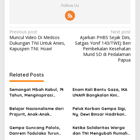
Follow Us
P
Previous post
Next post
Muncul Video Di Medsos
Ajarkan PHBS Sejak Dini,
o
Dukungan TNI Untuk Anies,
Satgas Yonif 143/TWEJ Beri
s
Kapuspen TNI: Hoax!
Pembekalan Kesehatan
Murid SD di Pedalaman
t
Papua
n
Related Posts
a
v
Semangat Mbah Kabul, 74
Enam Kali Bantu Gaza, IKA
i
Tahun, Menginspirasi
UNAIR Bangkalan Kini
g
Gotong Royong Bangun
Hidupkan Sumur untuk
Jembatan Garuda
10.000 Pengungsi
Belajar Nasionalisme dari
Peluk Korban Gempa Sigi,
a
Prajurit, Anak-Anak
Ny. Dewi Binsar Hadirkan
t
Disabilitas Sambangi Yonif
Bantuan dan Trauma
512/QY
Healing untuk Anak-Anak
i
Gempa Guncang Palolo,
Ketika Solidaritas Warga
Danrem Tadulako Turun
dan TNI Mengubah Rumah
o
Langsung Temui Warga
Rapuh Menjadi Harapan