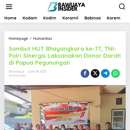
S
k
i
p
Home
Kodam
Kodim
Koramil
Babinsa
Korem
B
t
o
c
Homepage
/
Humanitas
S
o
a
n
Sambut HUT Bhayangkara ke-77, TNI-
m
t
b
e
Polri Sinergis Laksanakan Donor Darah
u
n
di Papua Pegunungan
t
t
H
Brawijaya
June 18, 2023
U
Humanitas
T
B
h
a
y
a
n
g
k
a