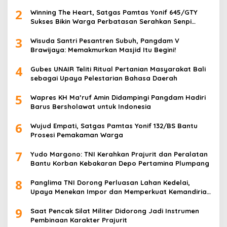
2
Winning The Heart, Satgas Pamtas Yonif 645/GTY
Sukses Bikin Warga Perbatasan Serahkan Senpi
Rakitan
3
Wisuda Santri Pesantren Subuh, Pangdam V
Brawijaya: Memakmurkan Masjid Itu Begini!
4
Gubes UNAIR Teliti Ritual Pertanian Masyarakat Bali
sebagai Upaya Pelestarian Bahasa Daerah
5
Wapres KH Ma’ruf Amin Didampingi Pangdam Hadiri
Barus Bersholawat untuk Indonesia
6
Wujud Empati, Satgas Pamtas Yonif 132/BS Bantu
Prosesi Pemakaman Warga
7
Yudo Margono: TNI Kerahkan Prajurit dan Peralatan
Bantu Korban Kebakaran Depo Pertamina Plumpang
8
Panglima TNI Dorong Perluasan Lahan Kedelai,
Upaya Menekan Impor dan Memperkuat Kemandirian
Pangan
9
Saat Pencak Silat Militer Didorong Jadi Instrumen
Pembinaan Karakter Prajurit