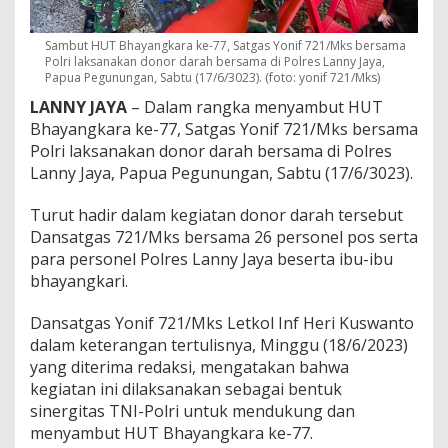
L
a
Sambut HUT Bhayangkara ke-77, Satgas Yonif 721/Mks bersama
k
Polri laksanakan donor darah bersama di Polres Lanny Jaya,
s
Papua Pegunungan, Sabtu (17/6/3023). (foto: yonif 721/Mks)
a
n
LANNY JAYA
– Dalam rangka menyambut HUT
a
Bhayangkara ke-77, Satgas Yonif 721/Mks bersama
k
Polri laksanakan donor darah bersama di Polres
a
Lanny Jaya, Papua Pegunungan, Sabtu (17/6/3023).
n
D
o
Turut hadir dalam kegiatan donor darah tersebut
n
Dansatgas 721/Mks bersama 26 personel pos serta
o
para personel Polres Lanny Jaya beserta ibu-ibu
r
bhayangkari.
D
a
r
Dansatgas Yonif 721/Mks Letkol Inf Heri Kuswanto
a
dalam keterangan tertulisnya, Minggu (18/6/2023)
h
yang diterima redaksi, mengatakan bahwa
d
kegiatan ini dilaksanakan sebagai bentuk
i
P
sinergitas TNI-Polri untuk mendukung dan
a
menyambut HUT Bhayangkara ke-77.
p