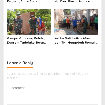
Prajurit, Anak-Anak
Ny. Dewi Binsar Hadirkan
Disabilitas Sambangi Yonif
Bantuan dan Trauma
512/QY
Healing untuk Anak-Anak
Gempa Guncang Palolo,
Ketika Solidaritas Warga
Danrem Tadulako Turun
dan TNI Mengubah Rumah
Langsung Temui Warga
Rapuh Menjadi Harapan
Terdampak
Baru
Leave a Reply
Your email address will not be published.
Required fields are
marked
*