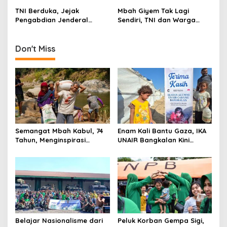
n
Terdampak
Baru
TNI Berduka, Jejak
Mbah Giyem Tak Lagi
Pengabdian Jenderal
Sendiri, TNI dan Warga
Ryamizard Berakhir di Usia
Bergotong Royong Bedah
76 Tahun
Rumahnya
Don't Miss
Semangat Mbah Kabul, 74
Enam Kali Bantu Gaza, IKA
Tahun, Menginspirasi
UNAIR Bangkalan Kini
Gotong Royong Bangun
Hidupkan Sumur untuk
Jembatan Garuda
10.000 Pengungsi
Belajar Nasionalisme dari
Peluk Korban Gempa Sigi,