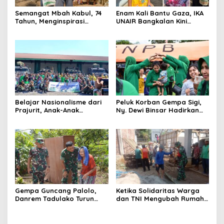
Semangat Mbah Kabul, 74
Enam Kali Bantu Gaza, IKA
Tahun, Menginspirasi
UNAIR Bangkalan Kini
Gotong Royong Bangun
Hidupkan Sumur untuk
Jembatan Garuda
10.000 Pengungsi
Belajar Nasionalisme dari
Peluk Korban Gempa Sigi,
Prajurit, Anak-Anak
Ny. Dewi Binsar Hadirkan
Disabilitas Sambangi Yonif
Bantuan dan Trauma
512/QY
Healing untuk Anak-Anak
Gempa Guncang Palolo,
Ketika Solidaritas Warga
Danrem Tadulako Turun
dan TNI Mengubah Rumah
Langsung Temui Warga
Rapuh Menjadi Harapan
Terdampak
Baru