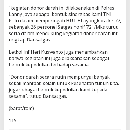
u
“kegiatan donor darah ini dilaksanakan di Polres
a
Lanny Jaya sebagai bentuk sinergitas kami TNI-
P
e
Polri dalam memperingati HUT Bhayangkara ke-77,
g
sebanyak 26 personel Satgas Yonif 721/Mks turut
u
serta dalam mendukung kegiatan donor darah ini”,
n
ungkap Dansatgas.
u
n
g
Letkol Inf Heri Kuswanto juga menambahkan
a
bahwa kegiatan ini juga dilaksanakan sebagai
n
bentuk kepedulian terhadap sesama.
“Donor darah secara rutin mempunyai banyak
sekali manfaat, selain untuk kesehatan tubuh kita,
juga sebagai bentuk kepedulian kami kepada
sesama”, tutup Dansatgas.
(barat/tom)
119