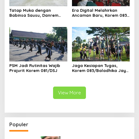
Tatap Muka dengan
Era Digital Melahirkan
Babinsa Sausu, Danrem
Ancaman Baru, Korem 083
Tadulako Kirim Pesan
Ajak Masyarakat Perkuat
Penting untuk Prajurit
Ketahanan Bangsa
PSM Jadi Rutinitas Wajib
Jaga Kesiapan Tugas,
Prajurit Korem 081/DSJ
Korem 083/Baladhika Jaya
Gelar Tes Kebugaran
Prajurit
View More
Populer