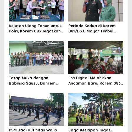
Kejutan Ulang Tahun untuk
Periode Kedua di Korem
Polri, Korem 083 Tegaskan
081/DSJ, Mayor Timbul
Sinergi Menjaga Kota
Resmi Jabat Kasilog
Malang
Tatap Muka dengan
Era Digital Melahirkan
Babinsa Sausu, Danrem
Ancaman Baru, Korem 083
Tadulako Kirim Pesan
Ajak Masyarakat Perkuat
Penting untuk Prajurit
Ketahanan Bangsa
PSM Jadi Rutinitas Wajib
Jaga Kesiapan Tugas,