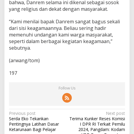
bahwa, Danrem selama ini dikenal sebagai sosok
i
yang religius dan dekat dengan masyarakat.
S
e
m
“Kami menilai bapak Danrem sangat bagus sekali
u
dari sisi keagamaannya. Beliau sering hadir
a
memenuhi undangan kami warga masyarakat,
!
seperti dalam berbagai kegiatan keagamaan,”
sebutnya.
(arwang/tom)
197
Follow Us
P
Previous post
Next post
Serda Eko Tekankan
Terima Kunker Reses Komisi
o
Pentingnya Latihan Dasar
I DPR RI Terkait Pemilu
s
Ketarunaan Bagi Pelajar
2024, Pangdam: Kodam