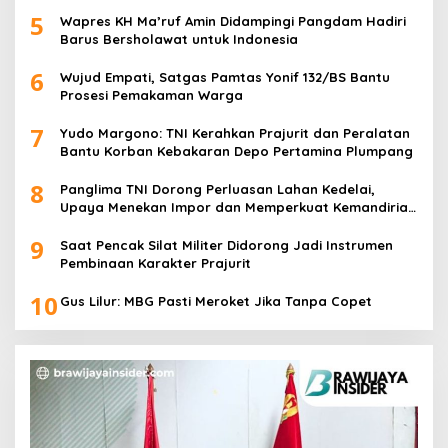
5
Wapres KH Ma’ruf Amin Didampingi Pangdam Hadiri
Barus Bersholawat untuk Indonesia
6
Wujud Empati, Satgas Pamtas Yonif 132/BS Bantu
Prosesi Pemakaman Warga
7
Yudo Margono: TNI Kerahkan Prajurit dan Peralatan
Bantu Korban Kebakaran Depo Pertamina Plumpang
8
Panglima TNI Dorong Perluasan Lahan Kedelai,
Upaya Menekan Impor dan Memperkuat Kemandirian
Pangan
9
Saat Pencak Silat Militer Didorong Jadi Instrumen
Pembinaan Karakter Prajurit
10
Gus Lilur: MBG Pasti Meroket Jika Tanpa Copet