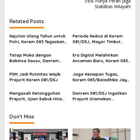
I/BB Punya Peran Jaga
t
Stabilitas Wilayah!
n
Related Posts
a
v
Kejutan Ulang Tahun untuk
Periode Kedua di Korem
i
Polri, Korem 083 Tegaskan
081/DSJ, Mayor Timbul
g
Sinergi Menjaga Kota
Resmi Jabat Kasilog
Malang
Tatap Muka dengan
Era Digital Melahirkan
a
Babinsa Sausu, Danrem
Ancaman Baru, Korem 083
t
Tadulako Kirim Pesan
Ajak Masyarakat Perkuat
Penting untuk Prajurit
Ketahanan Bangsa
i
PSM Jadi Rutinitas Wajib
Jaga Kesiapan Tugas,
Prajurit Korem 081/DSJ
Korem 083/Baladhika Jaya
o
Gelar Tes Kebugaran
n
Prajurit
Mengasah Ketangguhan
Danrem 081/DSJ Ingatkan
Prajurit, Ujian Sabuk Hitam
Prajurit Utamakan
PSM Digelar di Korem
Keamanan Selama Cuti
051/Wijayakarta
Lebaran
Don't Miss