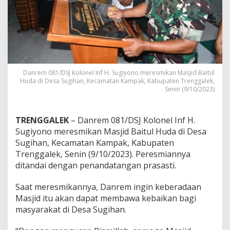
u
l
H
u
d
a
T
r
Danrem 081/DSJ Kolonel Inf H. Sugiyono meresmikan Masjid Baitul
e
Huda di Desa Sugihan, Kecamatan Kampak, Kabupaten Trenggalek,
n
Senin (9/10/2023)
g
g
a
TRENGGALEK
– Danrem 081/DSJ Kolonel Inf H.
l
Sugiyono meresmikan Masjid Baitul Huda di Desa
e
Sugihan, Kecamatan Kampak, Kabupaten
k
,
Trenggalek, Senin (9/10/2023). Peresmiannya
D
ditandai dengan penandatangan prasasti.
a
n
Saat meresmikannya, Danrem ingin keberadaan
r
Masjid itu akan dapat membawa kebaikan bagi
e
m
masyarakat di Desa Sugihan.
0
8