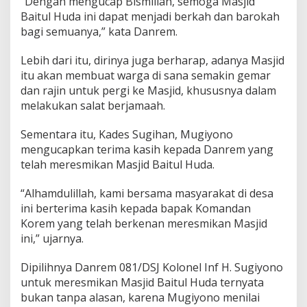
“Dengan mengucap Bismillah, semoga Masjid
1
Baitul Huda ini dapat menjadi berkah dan barokah
/
bagi semuanya,” kata Danrem.
D
S
J
Lebih dari itu, dirinya juga berharap, adanya Masjid
:
itu akan membuat warga di sana semakin gemar
S
dan rajin untuk pergi ke Masjid, khususnya dalam
e
melakukan salat berjamaah.
m
o
g
Sementara itu, Kades Sugihan, Mugiyono
a
mengucapkan terima kasih kepada Danrem yang
J
telah meresmikan Masjid Baitul Huda.
a
d
“Alhamdulillah, kami bersama masyarakat di desa
i
B
ini berterima kasih kepada bapak Komandan
e
Korem yang telah berkenan meresmikan Masjid
r
ini,” ujarnya.
k
a
Dipilihnya Danrem 081/DSJ Kolonel Inf H. Sugiyono
h
B
untuk meresmikan Masjid Baitul Huda ternyata
a
bukan tanpa alasan, karena Mugiyono menilai
g