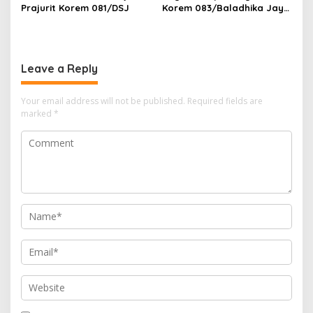
Prajurit Korem 081/DSJ
Korem 083/Baladhika Jaya
Gelar Tes Kebugaran
Prajurit
Leave a Reply
Your email address will not be published.
Required fields are
marked
*