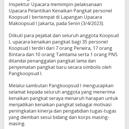
h
Inspektur Upacara memimpin pelaksanaan
,
Upacara Pelantikan Kenaikan Pangkat personel
B
Koopsud I bertempat di Lapangan Upacara
u
Makoopsud I Jakarta, pada Senin (3/4/2023).
t
u
h
Diikuti para pejabat dan seluruh anggota Koopsud
P
I, upacara kenaikan pangkat bagi 35 personel
r
Koopsud I terdiri dari 7 orang Perwira, 17 orang
e
Bintara dan 10 orang Tamtama serta 1 orang PNS
s
t
ditandai penanggalan pangkat lama dan
a
penyematan pangkat baru secara simbolis oleh
s
Pangkoopsud I.
i
,
Melalui sambutan Pangkoopsud I mengucapkan
D
e
selamat kepada seluruh anggota yang menerima
d
kenaikan pangkat seraya menaruh harapan untuk
i
menjadikan kenaikan pangkat sebagai motivasi
k
peningkatan kinerja dan pengabdian tugas-tugas
a
yang diemban sesui bidang dan korps masing-
s
i
masing.
D