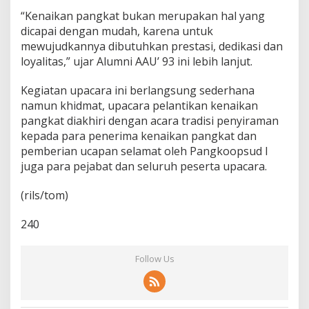
a
“Kenaikan pangkat bukan merupakan hal yang
n
dicapai dengan mudah, karena untuk
L
mewujudkannya dibutuhkan prestasi, dedikasi dan
o
y
loyalitas,” ujar Alumni AAU’ 93 ini lebih lanjut.
a
l
Kegiatan upacara ini berlangsung sederhana
i
namun khidmat, upacara pelantikan kenaikan
t
pangkat diakhiri dengan acara tradisi penyiraman
a
s
kepada para penerima kenaikan pangkat dan
!
pemberian ucapan selamat oleh Pangkoopsud I
juga para pejabat dan seluruh peserta upacara.
(rils/tom)
240
Follow Us