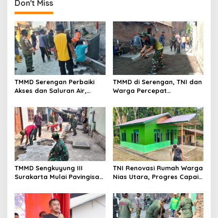
Don't Miss
TMMD Serengan Perbaiki
TMMD di Serengan, TNI dan
Akses dan Saluran Air,
Warga Percepat
Warga Gotong Royong
Pembangunan Kampung
TMMD Sengkuyung III
TNI Renovasi Rumah Warga
Surakarta Mulai Pavingisasi
Nias Utara, Progres Capai
Jalan 97 Meter
97%