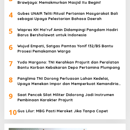
Brawijaya: Memakmurkan Masjid Itu Begini!
4
Gubes UNAIR Teliti Ritual Pertanian Masyarakat Bali
sebagai Upaya Pelestarian Bahasa Daerah
5
Wapres KH Ma’ruf Amin Didampingi Pangdam Hadiri
Barus Bersholawat untuk Indonesia
6
Wujud Empati, Satgas Pamtas Yonif 132/BS Bantu
Prosesi Pemakaman Warga
7
Yudo Margono: TNI Kerahkan Prajurit dan Peralatan
Bantu Korban Kebakaran Depo Pertamina Plumpang
8
Panglima TNI Dorong Perluasan Lahan Kedelai,
Upaya Menekan Impor dan Memperkuat Kemandirian
Pangan
9
Saat Pencak Silat Militer Didorong Jadi Instrumen
Pembinaan Karakter Prajurit
10
Gus Lilur: MBG Pasti Meroket Jika Tanpa Copet