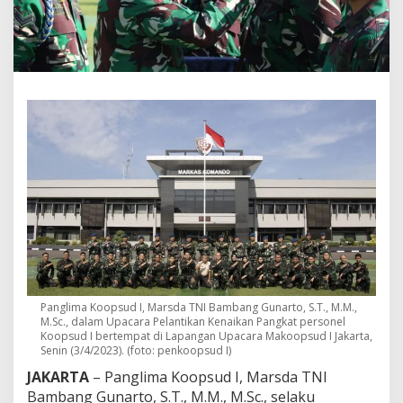
g
k
a
t
,
P
a
n
g
k
o
o
p
s
u
d
I
:
T
Panglima Koopsud I, Marsda TNI Bambang Gunarto, S.T., M.M.,
a
M.Sc., dalam Upacara Pelantikan Kenaikan Pangkat personel
k
Koopsud I bertempat di Lapangan Upacara Makoopsud I Jakarta,
M
Senin (3/4/2023). (foto: penkoopsud I)
u
JAKARTA
– Panglima Koopsud I, Marsda TNI
d
Bambang Gunarto, S.T., M.M., M.Sc., selaku
a