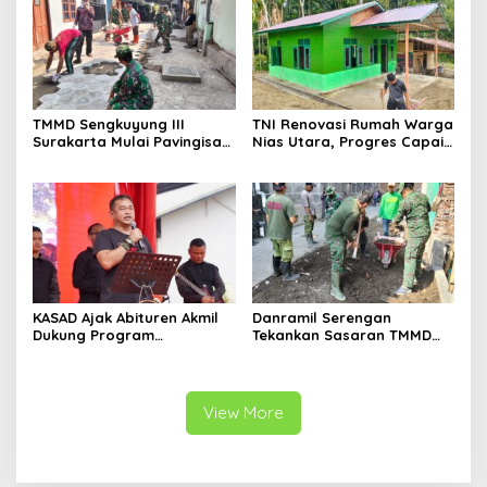
TMMD Sengkuyung III
TNI Renovasi Rumah Warga
Surakarta Mulai Pavingisasi
Nias Utara, Progres Capai
Jalan 97 Meter
97%
KASAD Ajak Abituren Akmil
Danramil Serengan
Dukung Program
Tekankan Sasaran TMMD
Pemerintah
Harus Tuntas Tepat Waktu
View More