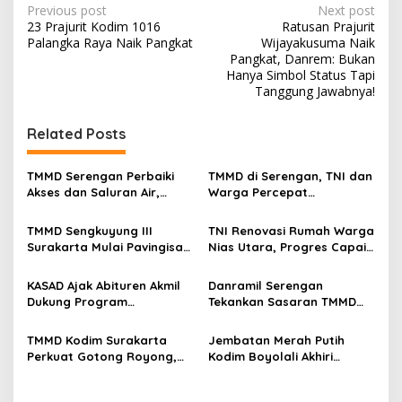
P
Previous post
Next post
23 Prajurit Kodim 1016
Ratusan Prajurit
o
Palangka Raya Naik Pangkat
Wijayakusuma Naik
s
Pangkat, Danrem: Bukan
Hanya Simbol Status Tapi
t
Tanggung Jawabnya!
n
Related Posts
a
v
TMMD Serengan Perbaiki
TMMD di Serengan, TNI dan
i
Akses dan Saluran Air,
Warga Percepat
g
Warga Gotong Royong
Pembangunan Kampung
TMMD Sengkuyung III
TNI Renovasi Rumah Warga
a
Surakarta Mulai Pavingisasi
Nias Utara, Progres Capai
t
Jalan 97 Meter
97%
i
KASAD Ajak Abituren Akmil
Danramil Serengan
Dukung Program
Tekankan Sasaran TMMD
o
Pemerintah
Harus Tuntas Tepat Waktu
n
TMMD Kodim Surakarta
Jembatan Merah Putih
Perkuat Gotong Royong,
Kodim Boyolali Akhiri
Pembangunan Saluran Air
Penantian Warga
Dikebut
Gumukrejo