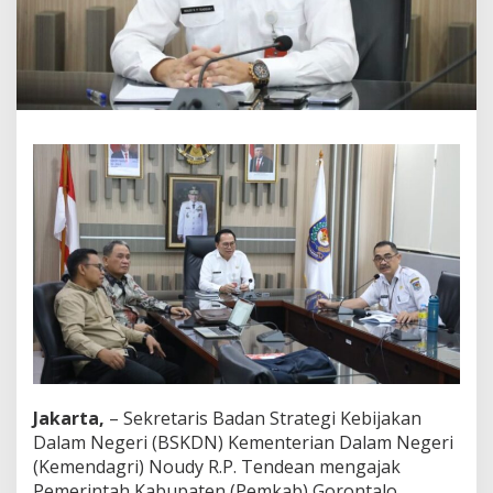
i
n
t
a
F
o
k
u
s
P
e
r
k
u
a
t
I
n
o
v
a
Jakarta,
– Sekretaris Badan Strategi Kebijakan
s
Dalam Negeri (BSKDN) Kementerian Dalam Negeri
i
B
(Kemendagri) Noudy R.P. Tendean mengajak
e
Pemerintah Kabupaten (Pemkab) Gorontalo