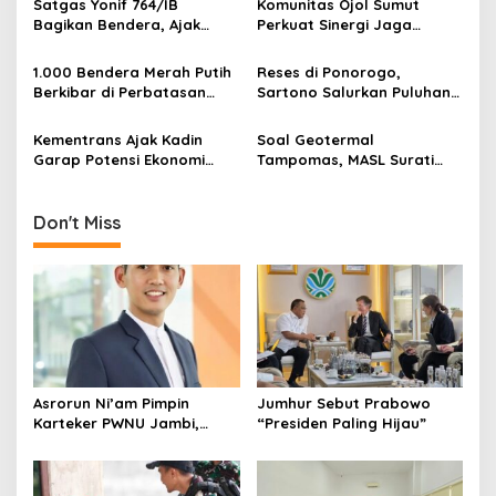
g
Satgas Yonif 764/IB
Komunitas Ojol Sumut
Kedua NU
Bagikan Bendera, Ajak
Perkuat Sinergi Jaga
a
Warga Papua Semarakkan
Kamtibmas
t
HUT RI
1.000 Bendera Merah Putih
Reses di Ponorogo,
i
Berkibar di Perbatasan
Sartono Salurkan Puluhan
Sambas
Motor Pengangkut Sampah
o
Kementrans Ajak Kadin
Soal Geotermal
n
Garap Potensi Ekonomi
Tampomas, MASL Surati
Kawasan Transmigrasi
Parpol dan Desak DPRD
Buka Dokumen Proyek
Don't Miss
Asrorun Ni’am Pimpin
Jumhur Sebut Prabowo
Karteker PWNU Jambi,
“Presiden Paling Hijau”
Pengamat: Figur Pemimpin
Muda Visioner untuk Abad
Kedua NU