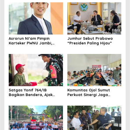
Asrorun Ni’am Pimpin
Jumhur Sebut Prabowo
Karteker PWNU Jambi,
“Presiden Paling Hijau”
Pengamat: Figur Pemimpin
Muda Visioner untuk Abad
Kedua NU
Satgas Yonif 764/IB
Komunitas Ojol Sumut
Bagikan Bendera, Ajak
Perkuat Sinergi Jaga
Warga Papua Semarakkan
Kamtibmas
HUT RI