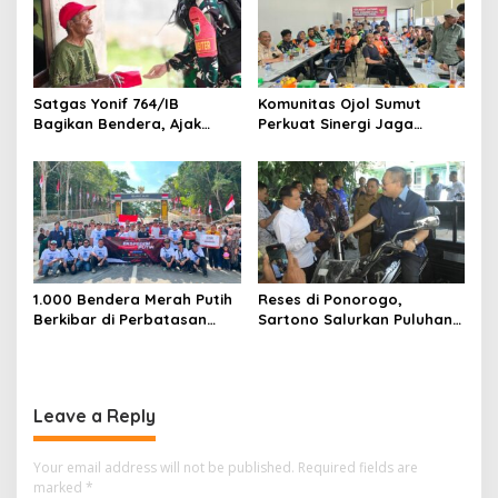
Satgas Yonif 764/IB
Komunitas Ojol Sumut
Bagikan Bendera, Ajak
Perkuat Sinergi Jaga
Warga Papua Semarakkan
Kamtibmas
HUT RI
1.000 Bendera Merah Putih
Reses di Ponorogo,
Berkibar di Perbatasan
Sartono Salurkan Puluhan
Sambas
Motor Pengangkut Sampah
Leave a Reply
Your email address will not be published.
Required fields are
marked
*