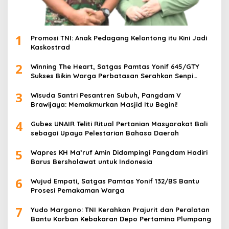
1
Promosi TNI: Anak Pedagang Kelontong itu Kini Jadi
Kaskostrad
2
Winning The Heart, Satgas Pamtas Yonif 645/GTY
Sukses Bikin Warga Perbatasan Serahkan Senpi
Rakitan
3
Wisuda Santri Pesantren Subuh, Pangdam V
Brawijaya: Memakmurkan Masjid Itu Begini!
4
Gubes UNAIR Teliti Ritual Pertanian Masyarakat Bali
sebagai Upaya Pelestarian Bahasa Daerah
5
Wapres KH Ma’ruf Amin Didampingi Pangdam Hadiri
Barus Bersholawat untuk Indonesia
6
Wujud Empati, Satgas Pamtas Yonif 132/BS Bantu
Prosesi Pemakaman Warga
7
Yudo Margono: TNI Kerahkan Prajurit dan Peralatan
Bantu Korban Kebakaran Depo Pertamina Plumpang