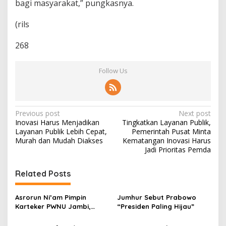
bagi masyarakat,” pungkasnya.
(rils
268
Follow Us
P
Previous post
Next post
Inovasi Harus Menjadikan
Tingkatkan Layanan Publik,
o
Layanan Publik Lebih Cepat,
Pemerintah Pusat Minta
s
Murah dan Mudah Diakses
Kematangan Inovasi Harus
Jadi Prioritas Pemda
t
n
Related Posts
a
v
Asrorun Ni’am Pimpin
Jumhur Sebut Prabowo
Karteker PWNU Jambi,
“Presiden Paling Hijau”
i
Pengamat: Figur Pemimpin
Muda Visioner untuk Abad