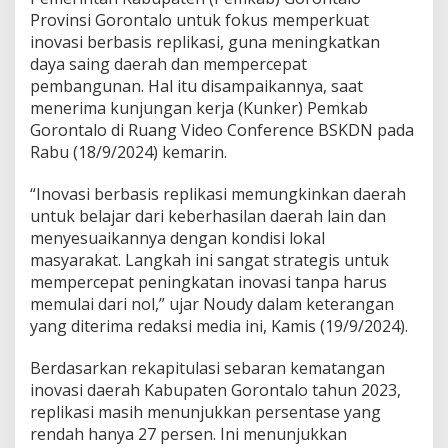
r
Provinsi Gorontalo untuk fokus memperkuat
b
inovasi berbasis replikasi, guna meningkatkan
a
daya saing daerah dan mempercepat
s
i
pembangunan. Hal itu disampaikannya, saat
s
menerima kunjungan kerja (Kunker) Pemkab
R
Gorontalo di Ruang Video Conference BSKDN pada
e
Rabu (18/9/2024) kemarin.
p
l
i
“Inovasi berbasis replikasi memungkinkan daerah
k
untuk belajar dari keberhasilan daerah lain dan
a
menyesuaikannya dengan kondisi lokal
s
masyarakat. Langkah ini sangat strategis untuk
i
mempercepat peningkatan inovasi tanpa harus
memulai dari nol,” ujar Noudy dalam keterangan
yang diterima redaksi media ini, Kamis (19/9/2024).
Berdasarkan rekapitulasi sebaran kematangan
inovasi daerah Kabupaten Gorontalo tahun 2023,
replikasi masih menunjukkan persentase yang
rendah hanya 27 persen. Ini menunjukkan