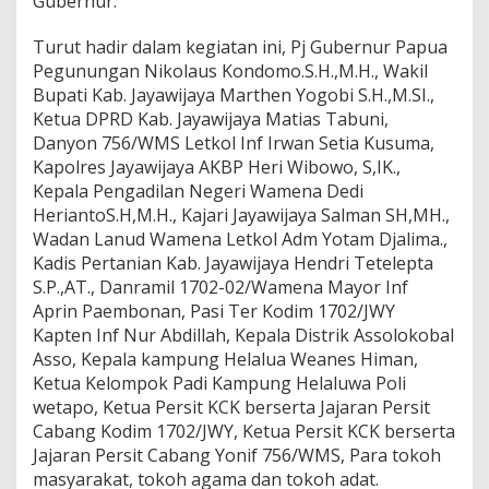
Gubernur.
Turut hadir dalam kegiatan ini, Pj Gubernur Papua
Pegunungan Nikolaus Kondomo.S.H.,M.H., Wakil
Bupati Kab. Jayawijaya Marthen Yogobi S.H.,M.SI.,
Ketua DPRD Kab. Jayawijaya Matias Tabuni,
Danyon 756/WMS Letkol Inf Irwan Setia Kusuma,
Kapolres Jayawijaya AKBP Heri Wibowo, S,IK.,
Kepala Pengadilan Negeri Wamena Dedi
HeriantoS.H,M.H., Kajari Jayawijaya Salman SH,MH.,
Wadan Lanud Wamena Letkol Adm Yotam Djalima.,
Kadis Pertanian Kab. Jayawijaya Hendri Tetelepta
S.P.,AT., Danramil 1702-02/Wamena Mayor Inf
Aprin Paembonan, Pasi Ter Kodim 1702/JWY
Kapten Inf Nur Abdillah, Kepala Distrik Assolokobal
Asso, Kepala kampung Helalua Weanes Himan,
Ketua Kelompok Padi Kampung Helaluwa Poli
wetapo, Ketua Persit KCK berserta Jajaran Persit
Cabang Kodim 1702/JWY, Ketua Persit KCK berserta
Jajaran Persit Cabang Yonif 756/WMS, Para tokoh
masyarakat, tokoh agama dan tokoh adat.