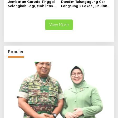
Jembatan Garuda Tinggal
Dandim Tulungagung Cek
Selangkah Lagi, Mobilitas
Langsung 2 Lokasi, Usulan
Warga Kalidawir Segera
Pembangunan Jembatan
Pulih
Disiapkan Berdasarkan
Kondisi Lapangan
View More
Populer