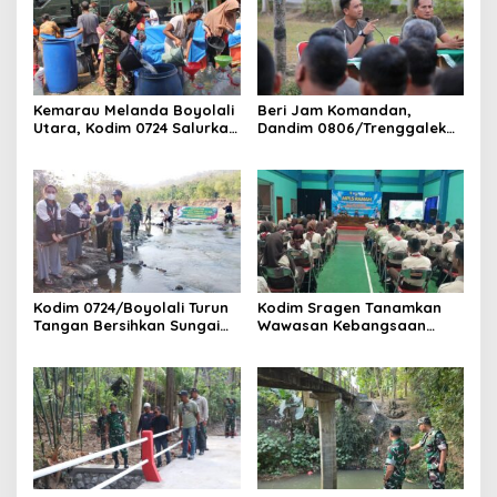
Kemarau Melanda Boyolali
Beri Jam Komandan,
Utara, Kodim 0724 Salurkan
Dandim 0806/Trenggalek
Air Bersih
Tekankan Hal Ini
Kodim 0724/Boyolali Turun
Kodim Sragen Tanamkan
Tangan Bersihkan Sungai
Wawasan Kebangsaan
Serang, Ini Tujuannya
Saat MPLS, Ingatkan
Pelajar Tentang Hal Ini