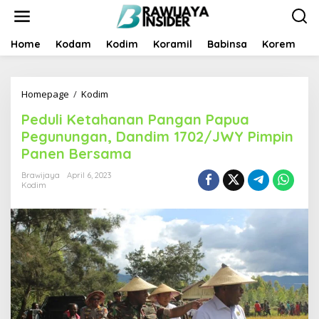
S
k
i
p
Home
Kodam
Kodim
Koramil
Babinsa
Korem
B
t
o
c
Homepage
/
Kodim
P
o
e
n
Peduli Ketahanan Pangan Papua
d
t
u
e
Pegunungan, Dandim 1702/JWY Pimpin
l
n
Panen Bersama
i
t
K
Brawijaya
April 6, 2023
e
Kodim
t
a
h
a
n
a
n
P
a
n