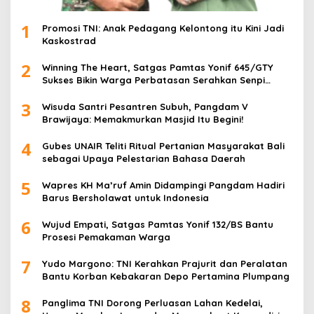
1
Promosi TNI: Anak Pedagang Kelontong itu Kini Jadi
Kaskostrad
2
Winning The Heart, Satgas Pamtas Yonif 645/GTY
Sukses Bikin Warga Perbatasan Serahkan Senpi
Rakitan
3
Wisuda Santri Pesantren Subuh, Pangdam V
Brawijaya: Memakmurkan Masjid Itu Begini!
4
Gubes UNAIR Teliti Ritual Pertanian Masyarakat Bali
sebagai Upaya Pelestarian Bahasa Daerah
5
Wapres KH Ma’ruf Amin Didampingi Pangdam Hadiri
Barus Bersholawat untuk Indonesia
6
Wujud Empati, Satgas Pamtas Yonif 132/BS Bantu
Prosesi Pemakaman Warga
7
Yudo Margono: TNI Kerahkan Prajurit dan Peralatan
Bantu Korban Kebakaran Depo Pertamina Plumpang
8
Panglima TNI Dorong Perluasan Lahan Kedelai,