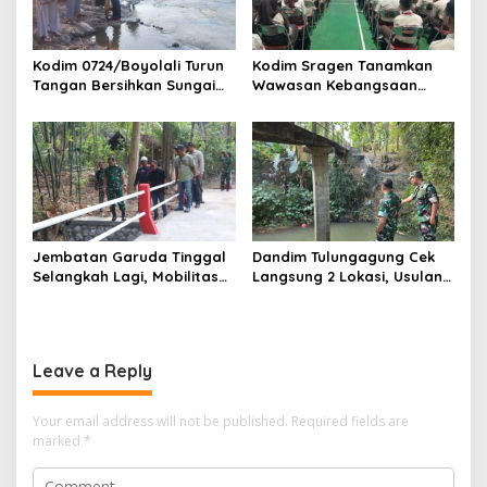
Kodim 0724/Boyolali Turun
Kodim Sragen Tanamkan
Tangan Bersihkan Sungai
Wawasan Kebangsaan
Serang, Ini Tujuannya
Saat MPLS, Ingatkan
Pelajar Tentang Hal Ini
Jembatan Garuda Tinggal
Dandim Tulungagung Cek
Selangkah Lagi, Mobilitas
Langsung 2 Lokasi, Usulan
Warga Kalidawir Segera
Pembangunan Jembatan
Pulih
Disiapkan Berdasarkan
Kondisi Lapangan
Leave a Reply
Your email address will not be published.
Required fields are
marked
*