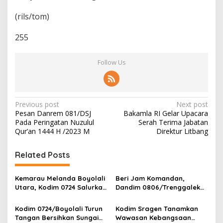
(rils/tom)
255
Follow Us
P
Previous post
Next post
Pesan Danrem 081/DSJ
Bakamla RI Gelar Upacara
o
Pada Peringatan Nuzulul
Serah Terima Jabatan
s
Qur’an 1444 H /2023 M
Direktur Litbang
t
Related Posts
n
a
Kemarau Melanda Boyolali
Beri Jam Komandan,
v
Utara, Kodim 0724 Salurkan
Dandim 0806/Trenggalek
Air Bersih
Tekankan Hal Ini
i
Kodim 0724/Boyolali Turun
Kodim Sragen Tanamkan
g
Tangan Bersihkan Sungai
Wawasan Kebangsaan