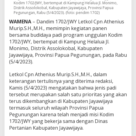
1
Kodim 1702/JWY, bertempat di Kampung Helalua Jl. Monimo,
Distrik Assolokobal, Kabupaten Jayawijaya, Provinsi Papua
7
Pegunungan, Rabu (5/4/2023). (foto: pendim 1702)
0
2
WAMENA
– Dandim 1702/JWY Letkol Cpn Athenius
/
Murip.S.H.,M.H., memimpin kegiatan panen
J
bersama budidaya padi program unggulan Kodim
W
1702/JWY, bertempat di Kampung Helalua Jl.
Y
P
Monimo, Distrik Assolokobal, Kabupaten
i
Jayawijaya, Provinsi Papua Pegunungan, pada Rabu
m
(5/4/2023).
p
i
Letkol Cpn Athenius Murip.S.H.,M.H., dalam
n
P
keterangan tertulisnya yang diterima redaksi,
a
Kamis (5/4/2023) mengatakan bahwa jenis padi
n
tersebut merupakan salah satu prioritas yang akan
e
terus dikembangkan di Kabupaten Jayawijaya
n
B
termasuk seluruh wilayah Provinsi Papua
e
Pegunungan karena telah menjadi misi Kodim
r
1702/JWY yang bekerja sama dengan Dinas
s
Pertanian Kabupaten Jayawijaya.
a
m