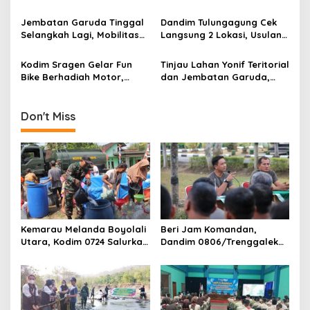
Serang, Ini Tujuannya
Saat MPLS, Ingatkan
a
Pelajar Tentang Hal Ini
Jembatan Garuda Tinggal
Dandim Tulungagung Cek
t
Selangkah Lagi, Mobilitas
Langsung 2 Lokasi, Usulan
i
Warga Kalidawir Segera
Pembangunan Jembatan
Pulih
Disiapkan Berdasarkan
Kodim Sragen Gelar Fun
Tinjau Lahan Yonif Teritorial
o
Kondisi Lapangan
Bike Berhadiah Motor,
dan Jembatan Garuda,
n
Ribuan Warga Tumpah
Pangdam Brawijaya
Ruah di Alun-Alun
Dorong Pembangunan
Mojokerto Berbasis
Don't Miss
Ketahanan Wilayah
Kemarau Melanda Boyolali
Beri Jam Komandan,
Utara, Kodim 0724 Salurkan
Dandim 0806/Trenggalek
Air Bersih
Tekankan Hal Ini