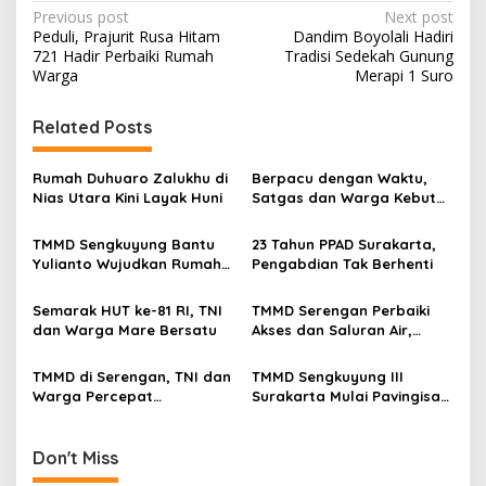
P
Previous post
Next post
Peduli, Prajurit Rusa Hitam
Dandim Boyolali Hadiri
o
721 Hadir Perbaiki Rumah
Tradisi Sedekah Gunung
s
Warga
Merapi 1 Suro
t
Related Posts
n
a
Rumah Duhuaro Zalukhu di
Berpacu dengan Waktu,
v
Nias Utara Kini Layak Huni
Satgas dan Warga Kebut
Pembangunan TMMD
i
Boyolali
TMMD Sengkuyung Bantu
23 Tahun PPAD Surakarta,
g
Yulianto Wujudkan Rumah
Pengabdian Tak Berhenti
Layak Huni
a
Semarak HUT ke-81 RI, TNI
TMMD Serengan Perbaiki
t
dan Warga Mare Bersatu
Akses dan Saluran Air,
i
Warga Gotong Royong
TMMD di Serengan, TNI dan
TMMD Sengkuyung III
o
Warga Percepat
Surakarta Mulai Pavingisasi
n
Pembangunan Kampung
Jalan 97 Meter
Don't Miss