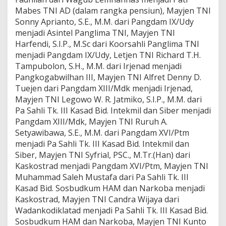
Mabes TNI AD (dalam rangka pensiun), Mayjen TNI
Sonny Aprianto, S.E., M.M. dari Pangdam IX/Udy
menjadi Asintel Panglima TNI, Mayjen TNI
Harfendi, S.I.P., M.Sc dari Koorsahli Panglima TNI
menjadi Pangdam IX/Udy, Letjen TNI Richard T.H.
Tampubolon, S.H., M.M. dari Irjenad menjadi
Pangkogabwilhan III, Mayjen TNI Alfret Denny D.
Tuejen dari Pangdam XIII/Mdk menjadi Irjenad,
Mayjen TNI Legowo W. R. Jatmiko, S.I.P., M.M. dari
Pa Sahli Tk. III Kasad Bid. Intekmil dan Siber menjadi
Pangdam XIII/Mdk, Mayjen TNI Ruruh A.
Setyawibawa, S.E., M.M. dari Pangdam XVI/Ptm
menjadi Pa Sahli Tk. III Kasad Bid. Intekmil dan
Siber, Mayjen TNI Syfrial, PSC., M.Tr.(Han) dari
Kaskostrad menjadi Pangdam XVI/Ptm, Mayjen TNI
Muhammad Saleh Mustafa dari Pa Sahli Tk. III
Kasad Bid. Sosbudkum HAM dan Narkoba menjadi
Kaskostrad, Mayjen TNI Candra Wijaya dari
Wadankodiklatad menjadi Pa Sahli Tk. III Kasad Bid.
Sosbudkum HAM dan Narkoba, Mayjen TNI Kunto