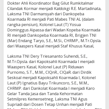
Dokter Ahli Koordinator Bag Gilut Rumkitalmar
Cilandak Kormar menjadi Kaldokgi R.E. Martadinata,
Laksma TNI Darmansyah dari Dankopeba
Koarmada RI menjadi Pati Mabes TNI AL (dalam
rangka pensiun), Kolonel Laut (T) Yosua
Dominggus Aipassa dari Wadan Kopeba Koarmada
RI menjadi Dankopeba Koarmada RI, Brigjen TNI
(Mar) Endang Taryo, S.E., M.Si., CHRMP., M.Tr.Opsla.
dari Waaspers Kasal menjadi Staf Khusus Kasal,
Laksma TNI Dery Triesananto Suhendi, S.E.,
M.Tr.Opsla. dari Kapoksahli Koarmada I menjadi
Waaspers Kasal, Kolonel Laut (P) Riduwan
Purnomo, S.T., M.M., CIQnR., CIQaR. dari Dirdik
Seskoal menjadi Kapoksahli Koarmada I, Kolonel
Laut (P) Ignatius Bayu Trikuncoro, S.E., M.M.,
CHRMP. dari Dankolat Koarmada I menjadi Karo
Gelar Tanda Jasa dan Tanda Kehormatan
Setmilpres Kemensetneg, Laksma TNI Agus
Supriadi dari Dosen Tetap Unhan menjadi Pati