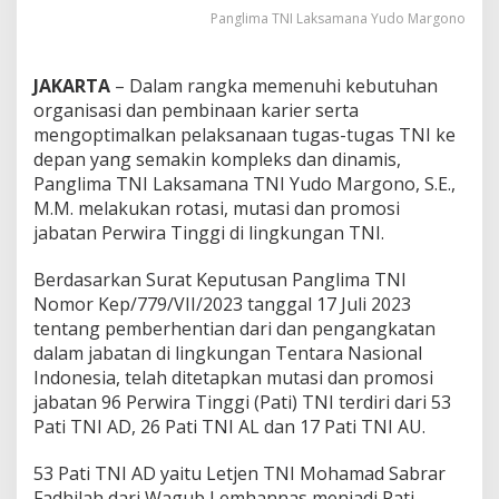
n
Panglima TNI Laksamana Yudo Margono
T
N
I
JAKARTA
– Dalam rangka memenuhi kebutuhan
organisasi dan pembinaan karier serta
mengoptimalkan pelaksanaan tugas-tugas TNI ke
depan yang semakin kompleks dan dinamis,
Panglima TNI Laksamana TNI Yudo Margono, S.E.,
M.M. melakukan rotasi, mutasi dan promosi
jabatan Perwira Tinggi di lingkungan TNI.
Berdasarkan Surat Keputusan Panglima TNI
Nomor Kep/779/VII/2023 tanggal 17 Juli 2023
tentang pemberhentian dari dan pengangkatan
dalam jabatan di lingkungan Tentara Nasional
Indonesia, telah ditetapkan mutasi dan promosi
jabatan 96 Perwira Tinggi (Pati) TNI terdiri dari 53
Pati TNI AD, 26 Pati TNI AL dan 17 Pati TNI AU.
53 Pati TNI AD yaitu Letjen TNI Mohamad Sabrar
Fadhilah dari Wagub Lemhannas menjadi Pati