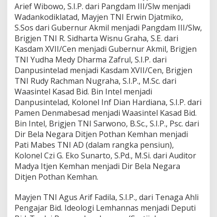
Arief Wibowo, S.I.P. dari Pangdam III/Slw menjadi
Wadankodiklatad, Mayjen TNI Erwin Djatmiko,
S.Sos dari Gubernur Akmil menjadi Pangdam III/Slw,
Brigjen TNI R. Sidharta Wisnu Graha, S.E. dari
Kasdam XVII/Cen menjadi Gubernur Akmil, Brigjen
TNI Yudha Medy Dharma Zafrul, S.I.P. dari
Danpusintelad menjadi Kasdam XVII/Cen, Brigjen
TNI Rudy Rachman Nugraha, S.I.P., M.Sc. dari
Waasintel Kasad Bid. Bin Intel menjadi
Danpusintelad, Kolonel Inf Dian Hardiana, S.I.P. dari
Pamen Denmabesad menjadi Waasintel Kasad Bid.
Bin Intel, Brigjen TNI Sarwono, B.Sc., S.I.P., Psc. dari
Dir Bela Negara Ditjen Pothan Kemhan menjadi
Pati Mabes TNI AD (dalam rangka pensiun),
Kolonel Czi G. Eko Sunarto, S.Pd., M.Si. dari Auditor
Madya Itjen Kemhan menjadi Dir Bela Negara
Ditjen Pothan Kemhan.
Mayjen TNI Agus Arif Fadila, S.I.P., dari Tenaga Ahli
Pengajar Bid. Ideologi Lemhannas menjadi Deputi