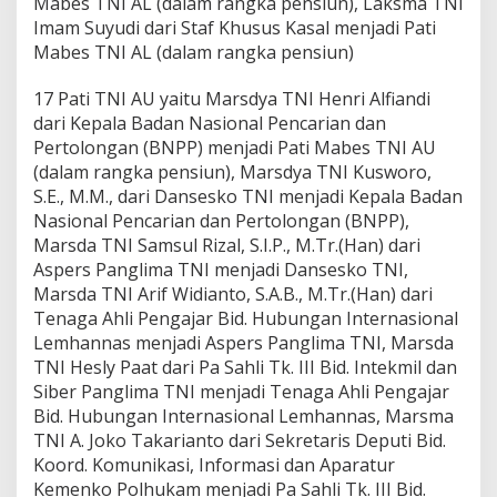
Mabes TNI AL (dalam rangka pensiun), Laksma TNI
Imam Suyudi dari Staf Khusus Kasal menjadi Pati
Mabes TNI AL (dalam rangka pensiun)
17 Pati TNI AU yaitu Marsdya TNI Henri Alfiandi
dari Kepala Badan Nasional Pencarian dan
Pertolongan (BNPP) menjadi Pati Mabes TNI AU
(dalam rangka pensiun), Marsdya TNI Kusworo,
S.E., M.M., dari Dansesko TNI menjadi Kepala Badan
Nasional Pencarian dan Pertolongan (BNPP),
Marsda TNI Samsul Rizal, S.I.P., M.Tr.(Han) dari
Aspers Panglima TNI menjadi Dansesko TNI,
Marsda TNI Arif Widianto, S.A.B., M.Tr.(Han) dari
Tenaga Ahli Pengajar Bid. Hubungan Internasional
Lemhannas menjadi Aspers Panglima TNI, Marsda
TNI Hesly Paat dari Pa Sahli Tk. III Bid. Intekmil dan
Siber Panglima TNI menjadi Tenaga Ahli Pengajar
Bid. Hubungan Internasional Lemhannas, Marsma
TNI A. Joko Takarianto dari Sekretaris Deputi Bid.
Koord. Komunikasi, Informasi dan Aparatur
Kemenko Polhukam menjadi Pa Sahli Tk. III Bid.