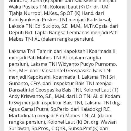
Guntoro, Sp.BS (K) Spine. dari Kadiskesal menjadi
Waka Puskes TNI, Kolonel Laut (K) Dr. dr. R.M.
Tjahja Nurrobi, M.Kes., Sp.OT (K) Hand. dari
Kabidyankesin Puskes TNI menjadi Kadiskesal,
Laksda TNI Edi Sucipto, S.E., M.M., M.Tr.Opsla. dari
Deputi Bid. Taplai Bangsa Lemhanas menjadi Pati
Mabes TNI AL (dalam rangka pensiun).
Laksma TNI Tamrin dari Kapoksahli Koarmada II
menjadi Pati Mabes TNI AL (dalam rangka
pensiun), Laksma TNI Widyanto Pudyo Purnomo,
S.H., M.H. dari Dansatintel Geospasika Bais TNI
menjadi Kapoksahli Koarmada II, Laksma TNI Sri
Gunanto, CFrA. dari Inspektur Bais TNI menjadi
Dansatintel Geospasika Bais TNI, Kolonel Laut (T)
Andy Kriswanto, S.E., M.M. dari LO TNI AL di Kodam
II/Swj menjadi Inspektur Bais TNI, Laksma TNI drg.
Agus Gamal Putra, Sp.Perio. dari Kaladokgi R.E.
Martadinata menjadi Pati Mabes TNI AL (dalam
rangka pensiun), Kolonel Laut (K) Dr. drg. Wawan
Suridwan, Sp.Pros., CIQnR., Subsp.Pmf.(K) dari