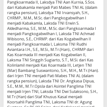
Pangkoarmada II, Laksdya TNI Aan Kurnia, S.Sos.
dari Kabakamla menjadi Pati Mabes TNI AL (dalam
rangka pensiun), Laksdya TNI Irvansyah, S.H.,
CHRMP., M.M., M.Sc. dari Pangkogabwilhan I
menjadi Kabakamla, Laksda TNI Erwin S.
Aldedharma, S.E., M.M., M.Sc. dari Pangkoarmada I
menjadi Pangkogabwilhan I, Laksda TNI Achmad
Wibisono, S.E., CHRMP. dari Kas Kogabwilhan II
menjadi Pangkoarmada I, Laksma TNI Rudhi
Aviantara I.H., S.E., M.Si., M.Tr.(Han)., CHRMP dari
Kas Koarmada III menjadi Kas Kogabwilan II,
Laksma TNI Singgih Sugiarto, S.T., M.Si. dari Kas
Kolinlamil menjadi Kas Koarmada III, Letjen TNI
(Mar) Bambang Suswantono, S.H., M.H., M.Tr.(Han).
dari Irjen TNI menjadi Pati Mabes TNI AL (dalam
rangka pensiun), Laksda TNI Dr. Angkasa Dipua,
S.E., M.M., M.Tr.Opsla dari Asintel Panglima TNI
menjadi Irjen TNI, Laksda TNI Dwi Sulaksono, S.H.,
M.Tr.(Han) dari Staf Khusus Kasal menjadi
Koorsahli Panglima TNI, Laksma TNI dr. Agung