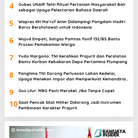
4
Gubes UNAIR Teliti Ritual Pertanian Masyarakat Bali
sebagai Upaya Pelestarian Bahasa Daerah
5
Wapres KH Ma’ruf Amin Didampingi Pangdam Hadiri
Barus Bersholawat untuk Indonesia
6
Wujud Empati, Satgas Pamtas Yonif 132/BS Bantu
Prosesi Pemakaman Warga
7
Yudo Margono: TNI Kerahkan Prajurit dan Peralatan
Bantu Korban Kebakaran Depo Pertamina Plumpang
8
Panglima TNI Dorong Perluasan Lahan Kedelai,
Upaya Menekan Impor dan Memperkuat Kemandirian
Pangan
9
Gus Lilur: MBG Pasti Meroket Jika Tanpa Copet
10
Saat Pencak Silat Militer Didorong Jadi Instrumen
Pembinaan Karakter Prajurit