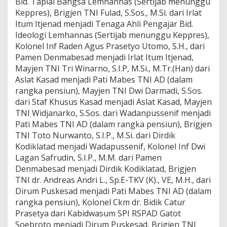
Bid. Taplai Bangsa Lemhannas (Sertijab menunggu
Keppres), Brigjen TNI Fulad, S.Sos., M.Si. dari Irlat
Itum Itjenad menjadi Tenaga Ahli Pengajar Bid.
Ideologi Lemhannas (Sertijab menunggu Keppres),
Kolonel Inf Raden Agus Prasetyo Utomo, S.H., dari
Pamen Denmabesad menjadi Irlat Itum Itjenad,
Mayjen TNI Tri Winarno, S.I.P, M.Si., M.Tr.(Han) dari
Aslat Kasad menjadi Pati Mabes TNI AD (dalam
rangka pensiun), Mayjen TNI Dwi Darmadi, S.Sos.
dari Staf Khusus Kasad menjadi Aslat Kasad, Mayjen
TNI Widjanarko, S.Sos. dari Wadanpussenif menjadi
Pati Mabes TNI AD (dalam rangka pensiun), Brigjen
TNI Toto Nurwanto, S.I.P., M.Si. dari Dirdik
Kodiklatad menjadi Wadapussenif, Kolonel Inf Dwi
Lagan Safrudin, S.I.P., M.M. dari Pamen
Denmabesad menjadi Dirdik Kodiklatad, Brigjen
TNI dr. Andreas Andri L., Sp.E-TKV (K)., VE, M.H., dari
Dirum Puskesad menjadi Pati Mabes TNI AD (dalam
rangka pensiun), Kolonel Ckm dr. Bidik Catur
Prasetya dari Kabidwasum SPI RSPAD Gatot
Soebroto menjadi Dirum Puskesad, Brigjen TNI