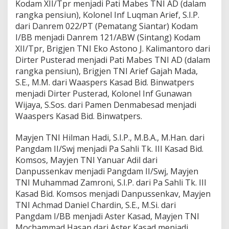
Kodam XII/Tpr menjadi Pati Mabes TNI AD (dalam
rangka pensiun), Kolonel Inf Luqman Arief, S.I.P.
dari Danrem 022/PT (Pematang Siantar) Kodam
I/BB menjadi Danrem 121/ABW (Sintang) Kodam
XII/Tpr, Brigjen TNI Eko Astono J. Kalimantoro dari
Dirter Pusterad menjadi Pati Mabes TNI AD (dalam
rangka pensiun), Brigjen TNI Arief Gajah Mada,
S.E., M.M. dari Waaspers Kasad Bid. Binwatpers
menjadi Dirter Pusterad, Kolonel Inf Gunawan
Wijaya, S.Sos. dari Pamen Denmabesad menjadi
Waaspers Kasad Bid. Binwatpers.
Mayjen TNI Hilman Hadi, S.I.P., M.B.A., M.Han. dari
Pangdam II/Swj menjadi Pa Sahli Tk. III Kasad Bid.
Komsos, Mayjen TNI Yanuar Adil dari
Danpussenkav menjadi Pangdam II/Swj, Mayjen
TNI Muhammad Zamroni, S.I.P. dari Pa Sahli Tk. III
Kasad Bid. Komsos menjadi Danpussenkav, Mayjen
TNI Achmad Daniel Chardin, S.E., M.Si. dari
Pangdam I/BB menjadi Aster Kasad, Mayjen TNI
Mochammad Hasan dari Aster Kasad menjadi