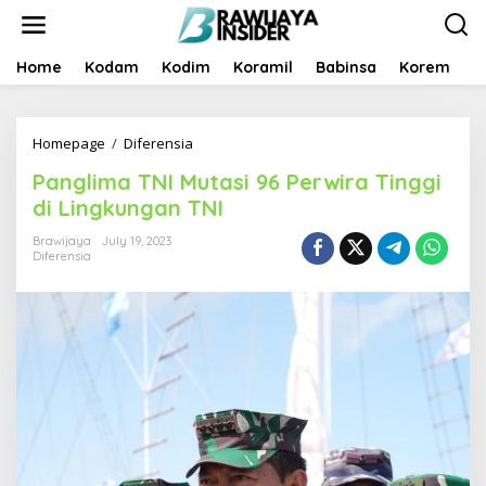
S
k
i
p
Home
Kodam
Kodim
Koramil
Babinsa
Korem
B
t
o
c
Homepage
/
Diferensia
P
o
a
n
Panglima TNI Mutasi 96 Perwira Tinggi
n
t
g
e
di Lingkungan TNI
l
n
i
t
Brawijaya
July 19, 2023
Diferensia
m
a
T
N
I
M
u
t
a
s
i
9