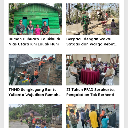
Rumah Duhuaro Zalukhu di
Berpacu dengan Waktu,
Nias Utara Kini Layak Huni
Satgas dan Warga Kebut
Pembangunan TMMD
Boyolali
TMMD Sengkuyung Bantu
23 Tahun PPAD Surakarta,
Yulianto Wujudkan Rumah
Pengabdian Tak Berhenti
Layak Huni