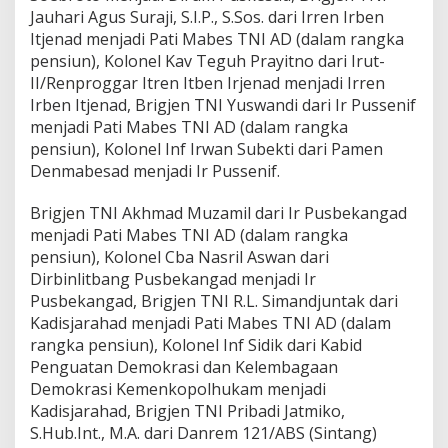
Jauhari Agus Suraji, S.I.P., S.Sos. dari Irren Irben
Itjenad menjadi Pati Mabes TNI AD (dalam rangka
pensiun), Kolonel Kav Teguh Prayitno dari Irut-
II/Renproggar Itren Itben Irjenad menjadi Irren
Irben Itjenad, Brigjen TNI Yuswandi dari Ir Pussenif
menjadi Pati Mabes TNI AD (dalam rangka
pensiun), Kolonel Inf Irwan Subekti dari Pamen
Denmabesad menjadi Ir Pussenif.
Brigjen TNI Akhmad Muzamil dari Ir Pusbekangad
menjadi Pati Mabes TNI AD (dalam rangka
pensiun), Kolonel Cba Nasril Aswan dari
Dirbinlitbang Pusbekangad menjadi Ir
Pusbekangad, Brigjen TNI R.L. Simandjuntak dari
Kadisjarahad menjadi Pati Mabes TNI AD (dalam
rangka pensiun), Kolonel Inf Sidik dari Kabid
Penguatan Demokrasi dan Kelembagaan
Demokrasi Kemenkopolhukam menjadi
Kadisjarahad, Brigjen TNI Pribadi Jatmiko,
S.Hub.Int., M.A. dari Danrem 121/ABS (Sintang)