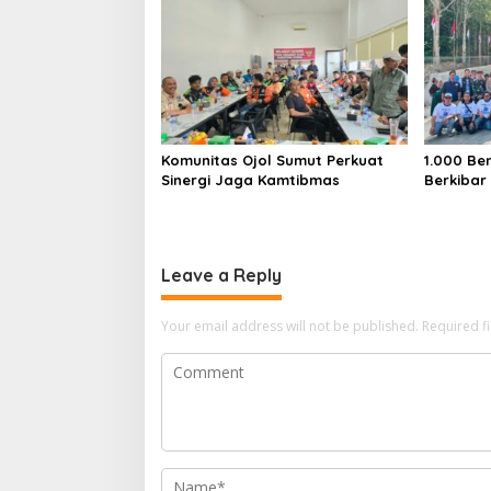
Abad Kedua NU
Komunitas Ojol Sumut Perkuat
1.000 Be
Sinergi Jaga Kamtibmas
Berkibar
Leave a Reply
Your email address will not be published.
Required f