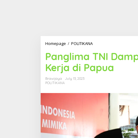
Homepage
/
POLITIKANA
P
a
Panglima TNI Damp
n
g
Kerja di Papua
l
i
m
Brawijaya
July 13, 2023
a
POLITIKANA
T
N
I
D
a
m
p
i
n
g