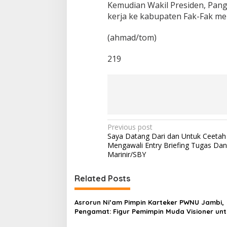
Kemudian Wakil Presiden, Pa
kerja ke kabupaten Fak-Fak m
(ahmad/tom)
219
P
Previous post
Saya Datang Dari dan Untuk Ceetah
o
Mengawali Entry Briefing Tugas Dan
s
Marinir/SBY
t
Related Posts
n
a
Asrorun Ni’am Pimpin Karteker PWNU Jambi,
v
Pengamat: Figur Pemimpin Muda Visioner unt
Abad Kedua NU