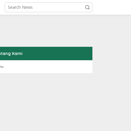
ntang Kami
rta