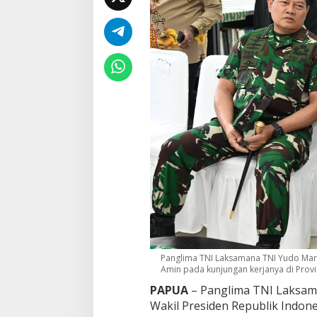
a
p
u
a
Panglima TNI Laksamana TNI Yudo Marg
Amin pada kunjungan kerjanya di Provin
PAPUA
– Panglima TNI Laksam
Wakil Presiden Republik Indones