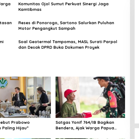
Warga
Komunitas Ojol Sumut Perkuat Sinergi Jaga
Kamtibmas
atasan
Reses di Ponorogo, Sartono Salurkan Puluhan
Motor Pengangkut Sampah
mi
Soal Geotermal Tampomas, MASL Surati Parpol
dan Desak DPRD Buka Dokumen Proyek
Sebut Prabowo
Satgas Yonif 764/IB Bagikan
 Paling Hijau”
Bendera, Ajak Warga Papua
Semarakkan HUT RI