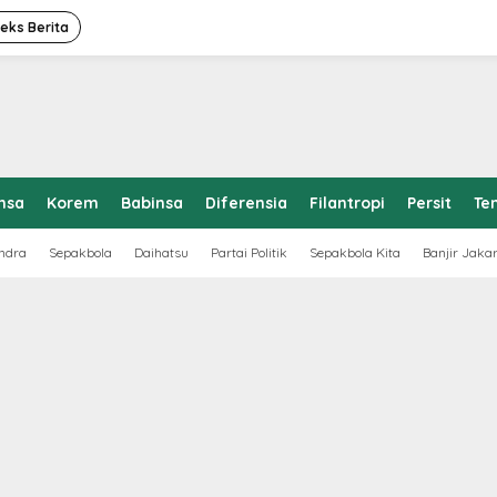
deks Berita
nsa
Korem
Babinsa
Diferensia
Filantropi
Persit
Te
ndra
Sepakbola
Daihatsu
Partai Politik
Sepakbola Kita
Banjir Jaka