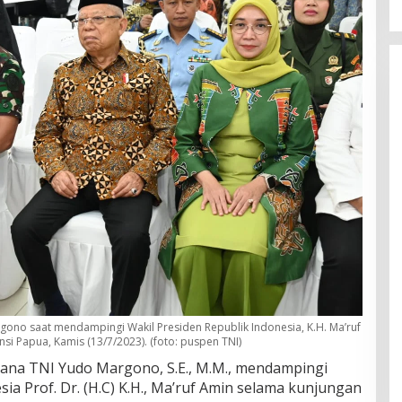
ono saat mendampingi Wakil Presiden Republik Indonesia, K.H. Ma’ruf
si Papua, Kamis (13/7/2023). (foto: puspen TNI)
ana TNI Yudo Margono, S.E., M.M., mendampingi
ia Prof. Dr. (H.C) K.H., Ma’ruf Amin selama kunjungan