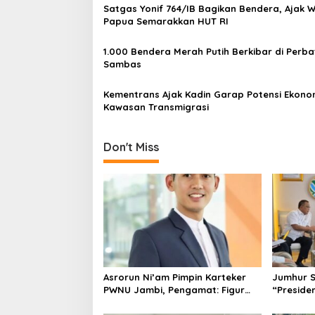
i
Satgas Yonif 764/IB Bagikan Bendera, Ajak 
g
Papua Semarakkan HUT RI
a
1.000 Bendera Merah Putih Berkibar di Perb
t
Sambas
i
Kementrans Ajak Kadin Garap Potensi Ekono
o
Kawasan Transmigrasi
n
Don't Miss
Asrorun Ni’am Pimpin Karteker
Jumhur 
PWNU Jambi, Pengamat: Figur
“Presiden
Pemimpin Muda Visioner untuk