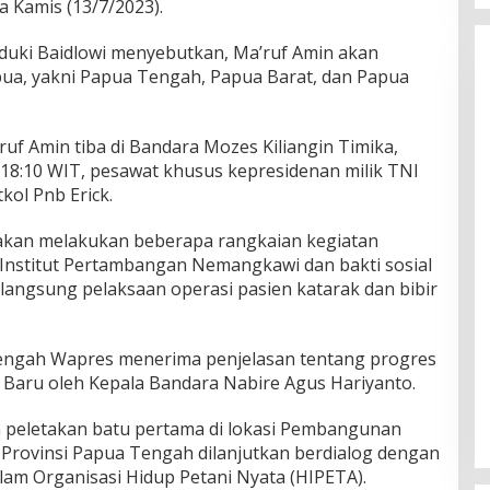
a Kamis (13/7/2023).
sduki Baidlowi menyebutkan, Ma’ruf Amin akan
apua, yakni Papua Tengah, Papua Barat, dan Papua
uf Amin tiba di Bandara Mozes Kiliangin Timika,
l 18:10 WIT, pesawat khusus kepresidenan milik TNI
kol Pnb Erick.
 akan melakukan beberapa rangkaian kegiatan
 Institut Pertambangan Nemangkawi dan bakti sosial
langsung pelaksaan operasi pasien katarak dan bibir
engah Wapres menerima penjelasan tentang progres
aru oleh Kepala Bandara Nabire Agus Hariyanto.
 peletakan batu pertama di lokasi Pembangunan
Provinsi Papua Tengah dilanjutkan berdialog dengan
lam Organisasi Hidup Petani Nyata (HIPETA).