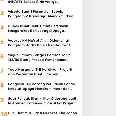
645/GTY Sukses Bikin Warga
Perbatasan Serahkan Senpi Rakitan
3
Wisuda Santri Pesantren Subuh,
Pangdam V Brawijaya: Memakmurkan
Masjid Itu Begini!
4
Gubes UNAIR Teliti Ritual Pertanian
Masyarakat Bali sebagai Upaya
Pelestarian Bahasa Daerah
5
Wapres KH Ma’ruf Amin Didampingi
Pangdam Hadiri Barus Bersholawat
untuk Indonesia
6
Wujud Empati, Satgas Pamtas Yonif
132/BS Bantu Prosesi Pemakaman
Warga
7
Yudo Margono: TNI Kerahkan Prajurit
dan Peralatan Bantu Korban
Kebakaran Depo Pertamina Plumpang
8
Panglima TNI Dorong Perluasan Lahan
Kedelai, Upaya Menekan Impor dan
Memperkuat Kemandirian Pangan
9
Saat Pencak Silat Militer Didorong Jadi
Instrumen Pembinaan Karakter Prajurit
10
Gus Lilur: MBG Pasti Meroket Jika Tanpa