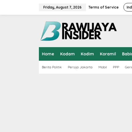
S
k
Friday, August 7, 2026
Terms of Service
In
i
p
t
o
c
o
n
t
Home
Kodam
Kodim
Koramil
Babi
e
n
t
Berita Politik
Persija Jakarta
Mobil
PPP
Geri