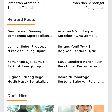
s
Jembatan Aramco di
Iman dan Semangat
Tapanuli Tengah
Pengabdian
t
n
Related Posts
a
v
Geothermal Gunung
Asrorun Ni’am Pimpin
Tampomas Dipersoalkan,
Karteker PWNU Jambi,
i
Masyarakat Adat Ajukan
Pengamat: Figur Pemimpin
g
Sanggahan ke DLH Jawa
Muda Visioner untuk Abad
Jumhur Sebut Prabowo
Satgas Yonif 764/IB
Barat
Kedua NU
“Presiden Paling Hijau”
Bagikan Bendera, Ajak
a
Warga Papua Semarakkan
t
HUT RI
Komunitas Ojol Sumut
1.000 Bendera Merah Putih
i
Perkuat Sinergi Jaga
Berkibar di Perbatasan
Kamtibmas
Sambas
o
Dugaan Barang Ilegal
Reses di Ponorogo,
n
Masih Masuk Bengkalis,
Sartono Salurkan Puluhan
Desakan Perketat
Motor Pengangkut Sampah
Pengawasan Menguat
Don't Miss