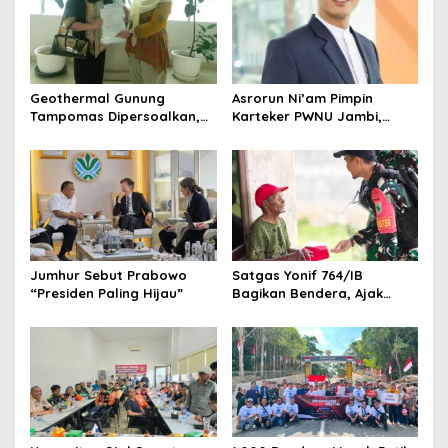
Geothermal Gunung
Asrorun Ni’am Pimpin
Tampomas Dipersoalkan,
Karteker PWNU Jambi,
Masyarakat Adat Ajukan
Pengamat: Figur Pemimpin
Sanggahan ke DLH Jawa
Muda Visioner untuk Abad
Barat
Kedua NU
Jumhur Sebut Prabowo
Satgas Yonif 764/IB
“Presiden Paling Hijau”
Bagikan Bendera, Ajak
Warga Papua Semarakkan
HUT RI