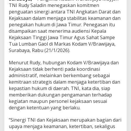
a
TNI Rudy Saladin menegaskan komitmen
a
penguatan sinergi antara TNI Angkatan Darat dan
n
Kejaksaan dalam menjaga stabilitas keamanan dan
J
a
penegakan hukum di Jawa Timur. Penegasan itu
g
disampaikan saat menerima audiensi Kepala
a
Kejaksaan Tinggi Jawa Timur Agus Sahat Sampe
S
Tua Lumban Gaol di Markas Kodam V/Brawijaya,
t
Surabaya, Rabu (21/1/2026).
a
b
i
Menurut Rudy, hubungan Kodam V/Brawijaya dan
l
Kejaksaan tidak berhenti pada koordinasi
i
administratif, melainkan berkembang sebagai
t
kemitraan strategis dalam menjaga ketertiban dan
a
s
kepastian hukum di daerah. TNI, kata dia, siap
J
memberikan dukungan pengamanan terhadap
a
kegiatan maupun personel kejaksaan sesuai
w
dengan ketentuan yang berlaku.
a
T
i
“Sinergi TNI dan Kejaksaan merupakan bagian dari
m
upaya menjaga keamanan, ketertiban, sekaligus
u