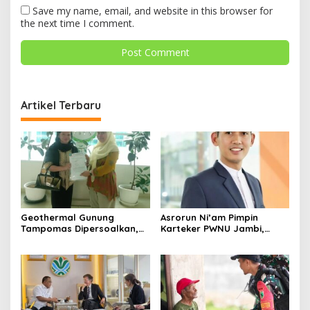
Save my name, email, and website in this browser for
the next time I comment.
Artikel Terbaru
Geothermal Gunung
Asrorun Ni’am Pimpin
Tampomas Dipersoalkan,
Karteker PWNU Jambi,
Masyarakat Adat Ajukan
Pengamat: Figur Pemimpin
Sanggahan ke DLH Jawa
Muda Visioner untuk Abad
Barat
Kedua NU