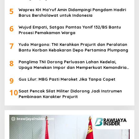
5
Wapres KH Ma’ruf Amin Didampingi Pangdam Hadiri
Barus Bersholawat untuk Indonesia
6
Wujud Empati, Satgas Pamtas Yonif 132/BS Bantu
Prosesi Pemakaman Warga
7
Yudo Margono: TNI Kerahkan Prajurit dan Peralatan
Bantu Korban Kebakaran Depo Pertamina Plumpang
8
Panglima TNI Dorong Perluasan Lahan Kedelai,
Upaya Menekan Impor dan Memperkuat Kemandirian
Pangan
9
Gus Lilur: MBG Pasti Meroket Jika Tanpa Copet
10
Saat Pencak Silat Militer Didorong Jadi Instrumen
Pembinaan Karakter Prajurit