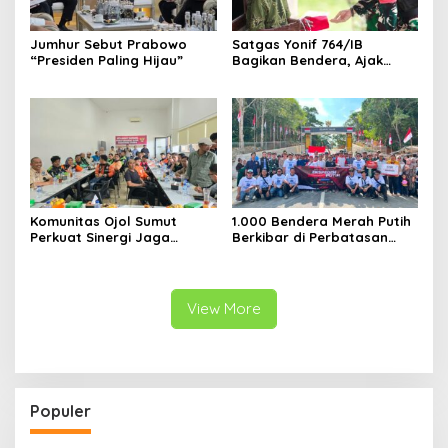
Jumhur Sebut Prabowo
Satgas Yonif 764/IB
“Presiden Paling Hijau”
Bagikan Bendera, Ajak
Warga Papua Semarakkan
HUT RI
Komunitas Ojol Sumut
1.000 Bendera Merah Putih
Perkuat Sinergi Jaga
Berkibar di Perbatasan
Kamtibmas
Sambas
View More
Populer