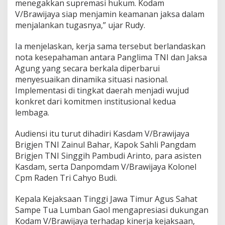
menegakkan supremasi hukum. Kodam
r
V/Brawijaya siap menjamin keamanan jaksa dalam
menjalankan tugasnya,” ujar Rudy.
Ia menjelaskan, kerja sama tersebut berlandaskan
nota kesepahaman antara Panglima TNI dan Jaksa
Agung yang secara berkala diperbarui
menyesuaikan dinamika situasi nasional.
Implementasi di tingkat daerah menjadi wujud
konkret dari komitmen institusional kedua
lembaga.
Audiensi itu turut dihadiri Kasdam V/Brawijaya
Brigjen TNI Zainul Bahar, Kapok Sahli Pangdam
Brigjen TNI Singgih Pambudi Arinto, para asisten
Kasdam, serta Danpomdam V/Brawijaya Kolonel
Cpm Raden Tri Cahyo Budi.
Kepala Kejaksaan Tinggi Jawa Timur Agus Sahat
Sampe Tua Lumban Gaol mengapresiasi dukungan
Kodam V/Brawijaya terhadap kinerja kejaksaan,