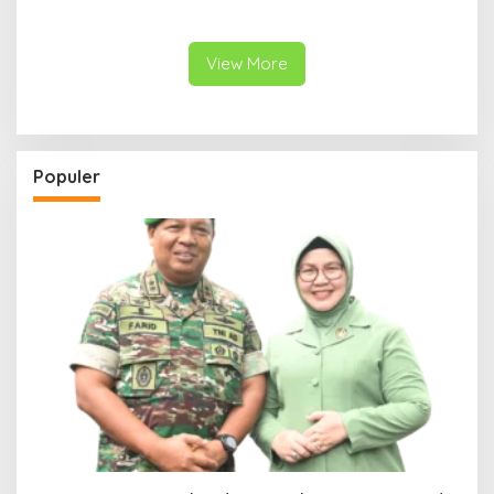
I/BB Uji Kesiapan Tempur
V/Brawijaya: Kehadiran TNI
Prajurit Naga Karimata
Harus Bermanfaat bagi
Warga
View More
Populer