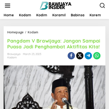
S
k
i
p
Home
Kodam
Kodim
Koramil
Babinsa
Korem
B
t
o
c
Homepage
/
Kodam
P
o
a
n
Pangdam V Brawijaya: Jangan Sampai
n
t
g
e
Puasa Jadi Penghambat Aktifitas Kita!
d
n
a
t
Brawijaya
March 23, 2023
Kodam
m
V
B
r
a
w
i
j
a
y
a
: