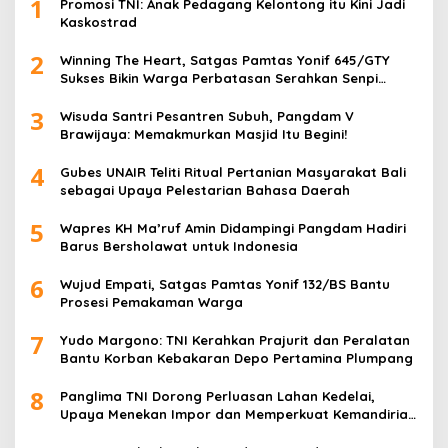
1
Promosi TNI: Anak Pedagang Kelontong itu Kini Jadi
Kaskostrad
2
Winning The Heart, Satgas Pamtas Yonif 645/GTY
Sukses Bikin Warga Perbatasan Serahkan Senpi
Rakitan
3
Wisuda Santri Pesantren Subuh, Pangdam V
Brawijaya: Memakmurkan Masjid Itu Begini!
4
Gubes UNAIR Teliti Ritual Pertanian Masyarakat Bali
sebagai Upaya Pelestarian Bahasa Daerah
5
Wapres KH Ma’ruf Amin Didampingi Pangdam Hadiri
Barus Bersholawat untuk Indonesia
6
Wujud Empati, Satgas Pamtas Yonif 132/BS Bantu
Prosesi Pemakaman Warga
7
Yudo Margono: TNI Kerahkan Prajurit dan Peralatan
Bantu Korban Kebakaran Depo Pertamina Plumpang
8
Panglima TNI Dorong Perluasan Lahan Kedelai,
Upaya Menekan Impor dan Memperkuat Kemandirian
Pangan