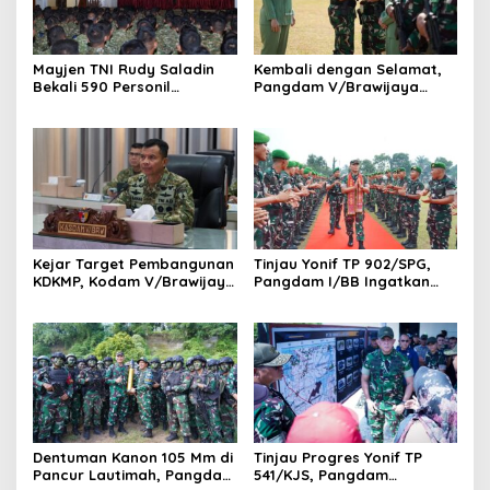
Mayjen TNI Rudy Saladin
Kembali dengan Selamat,
Bekali 590 Personil
Pangdam V/Brawijaya
Pengawak Brigif dan Yonif
Apresiasi Dedikasi Prajurit
TP Jajaran Kodam
Satgas Yonif 521/DY di
V/Brawijaya
Perbatasan RI-PNG
Kejar Target Pembangunan
Tinjau Yonif TP 902/SPG,
KDKMP, Kodam V/Brawijaya
Pangdam I/BB Ingatkan
Petakan Kendala di
Prajurit Jaga Disiplin dan
Lapangan
Marwah TNI
Dentuman Kanon 105 Mm di
Tinjau Progres Yonif TP
Pancur Lautimah, Pangdam
541/KJS, Pangdam