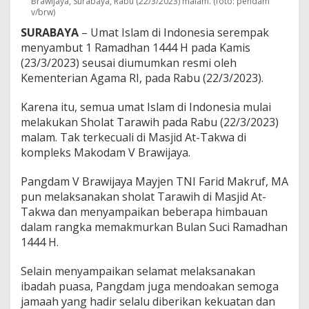
Brawijaya, Surabaya, Rabu (22/3/2023) malam. (foto: pendam
h
v/brw)
a
SURABAYA
– Umat Islam di Indonesia serempak
m
b
menyambut 1 Ramadhan 1444 H pada Kamis
a
(23/3/2023) seusai diumumkan resmi oleh
t
Kementerian Agama RI, pada Rabu (22/3/2023).
A
k
Karena itu, semua umat Islam di Indonesia mulai
t
i
melakukan Sholat Tarawih pada Rabu (22/3/2023)
f
malam. Tak terkecuali di Masjid At-Takwa di
i
kompleks Makodam V Brawijaya.
t
a
Pangdam V Brawijaya Mayjen TNI Farid Makruf, MA
s
K
pun melaksanakan sholat Tarawih di Masjid At-
i
Takwa dan menyampaikan beberapa himbauan
t
dalam rangka memakmurkan Bulan Suci Ramadhan
a
1444 H.
!
Selain menyampaikan selamat melaksanakan
ibadah puasa, Pangdam juga mendoakan semoga
jamaah yang hadir selalu diberikan kekuatan dan