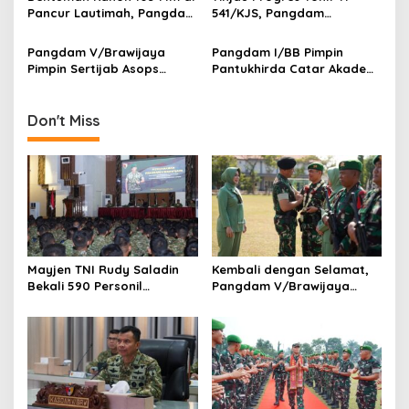
i
Pancur Lautimah, Pangdam
541/KJS, Pangdam
I/BB Uji Kesiapan Tempur
V/Brawijaya: Kehadiran TNI
o
Prajurit Naga Karimata
Harus Bermanfaat bagi
Pangdam V/Brawijaya
Pangdam I/BB Pimpin
n
Warga
Pimpin Sertijab Asops
Pantukhirda Catar Akademi
Kasdam, Perkuat
TNI 2026, Tegaskan Seleksi
Profesionalisme dan
Bersih dan Tanpa Pungli
Kesiapan Operasional
Don't Miss
Satuan
Mayjen TNI Rudy Saladin
Kembali dengan Selamat,
Bekali 590 Personil
Pangdam V/Brawijaya
Pengawak Brigif dan Yonif
Apresiasi Dedikasi Prajurit
TP Jajaran Kodam
Satgas Yonif 521/DY di
V/Brawijaya
Perbatasan RI-PNG