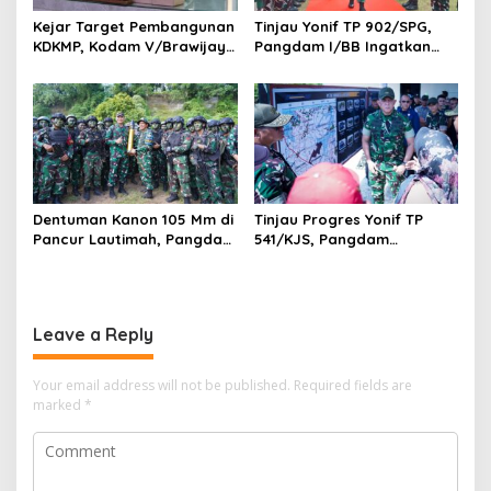
Kejar Target Pembangunan
Tinjau Yonif TP 902/SPG,
KDKMP, Kodam V/Brawijaya
Pangdam I/BB Ingatkan
Petakan Kendala di
Prajurit Jaga Disiplin dan
Lapangan
Marwah TNI
Dentuman Kanon 105 Mm di
Tinjau Progres Yonif TP
Pancur Lautimah, Pangdam
541/KJS, Pangdam
I/BB Uji Kesiapan Tempur
V/Brawijaya: Kehadiran TNI
Prajurit Naga Karimata
Harus Bermanfaat bagi
Warga
Leave a Reply
Your email address will not be published.
Required fields are
marked
*