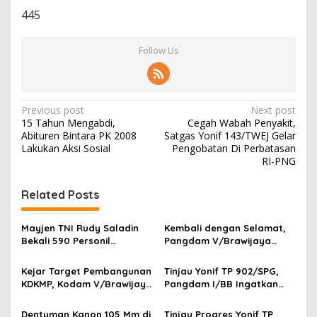
445
Follow Us
P
Previous post
Next post
15 Tahun Mengabdi,
Cegah Wabah Penyakit,
o
Abituren Bintara PK 2008
Satgas Yonif 143/TWEJ Gelar
s
Lakukan Aksi Sosial
Pengobatan Di Perbatasan
RI-PNG
t
n
Related Posts
a
v
Mayjen TNI Rudy Saladin
Kembali dengan Selamat,
Bekali 590 Personil
Pangdam V/Brawijaya
i
Pengawak Brigif dan Yonif
Apresiasi Dedikasi Prajurit
g
TP Jajaran Kodam
Satgas Yonif 521/DY di
Kejar Target Pembangunan
Tinjau Yonif TP 902/SPG,
V/Brawijaya
Perbatasan RI-PNG
KDKMP, Kodam V/Brawijaya
Pangdam I/BB Ingatkan
a
Petakan Kendala di
Prajurit Jaga Disiplin dan
t
Lapangan
Marwah TNI
Dentuman Kanon 105 Mm di
Tinjau Progres Yonif TP