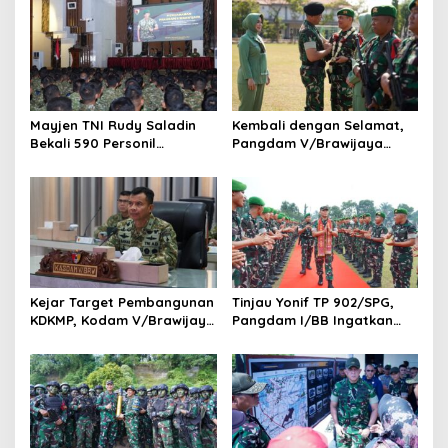
Mayjen TNI Rudy Saladin
Kembali dengan Selamat,
Bekali 590 Personil
Pangdam V/Brawijaya
Pengawak Brigif dan Yonif
Apresiasi Dedikasi Prajurit
TP Jajaran Kodam
Satgas Yonif 521/DY di
V/Brawijaya
Perbatasan RI-PNG
Kejar Target Pembangunan
Tinjau Yonif TP 902/SPG,
KDKMP, Kodam V/Brawijaya
Pangdam I/BB Ingatkan
Petakan Kendala di
Prajurit Jaga Disiplin dan
Lapangan
Marwah TNI