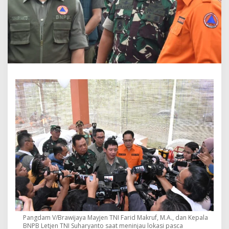
d
a
n
K
e
p
a
l
a
B
N
P
B
T
i
n
j
a
u
L
o
k
a
s
Pangdam V/Brawijaya Mayjen TNI Farid Makruf, M.A., dan Kepala
i
BNPB Letjen TNI Suharyanto saat meninjau lokasi pasca