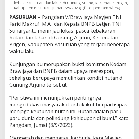
K
kebakaran hutan dan lahan di Gunung Arjuno, Kecamatan Prigen,
Kabupaten Pasuruan, Jumat (8/9/2023). (foto: pendam v/brw)
a
r
PASURUAN
– Pangdam V/Brawijaya Mayjen TNI
h
Farid Makruf, M.A., dan Kepala BNPB Letjen TNI
u
Suharyanto meninjau lokasi pasca kebakaran
t
l
hutan dan lahan di Gunung Arjuno, Kecamatan
a
Prigen, Kabupaten Pasuruan yang terjadi beberapa
d
waktu lalu.
i
G
Kunjungan itu merupakan bukti komitmen Kodam
u
n
Brawijaya dan BNPB dalam upaya merespon,
u
sekaligus berupaya memulihkan kondisi hutan di
n
Gunung Arjuno tersebut.
g
A
“Peristiwa ini menunjukkan pentingnya
r
j
mengedukasi masyarakat untuk ikut berpartisipasi
u
menjaga keutuhan hutan ini. Hutan adalah paru-
n
paru dunia dan pelindung kehidupan di bumi,” kata
o
Pangdam, Jumat (8/9/2023).
Mencegah dan mengatasi karhutla, kata Mayjen