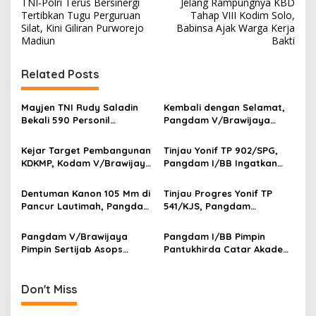
TNI-Polri Terus Bersinergi
Jelang Rampungnya KBD
o
Tertibkan Tugu Perguruan
Tahap VIII Kodim Solo,
s
Silat, Kini Giliran Purworejo
Babinsa Ajak Warga Kerja
Madiun
Bakti
t
n
Related Posts
a
v
Mayjen TNI Rudy Saladin
Kembali dengan Selamat,
Bekali 590 Personil
Pangdam V/Brawijaya
i
Pengawak Brigif dan Yonif
Apresiasi Dedikasi Prajurit
g
TP Jajaran Kodam
Satgas Yonif 521/DY di
Kejar Target Pembangunan
Tinjau Yonif TP 902/SPG,
V/Brawijaya
Perbatasan RI-PNG
KDKMP, Kodam V/Brawijaya
Pangdam I/BB Ingatkan
a
Petakan Kendala di
Prajurit Jaga Disiplin dan
t
Lapangan
Marwah TNI
Dentuman Kanon 105 Mm di
Tinjau Progres Yonif TP
i
Pancur Lautimah, Pangdam
541/KJS, Pangdam
I/BB Uji Kesiapan Tempur
V/Brawijaya: Kehadiran TNI
o
Prajurit Naga Karimata
Harus Bermanfaat bagi
Pangdam V/Brawijaya
Pangdam I/BB Pimpin
n
Warga
Pimpin Sertijab Asops
Pantukhirda Catar Akademi
Kasdam, Perkuat
TNI 2026, Tegaskan Seleksi
Profesionalisme dan
Bersih dan Tanpa Pungli
Kesiapan Operasional
Don't Miss
Satuan