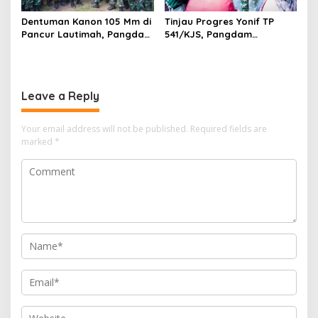
Dentuman Kanon 105 Mm di
Tinjau Progres Yonif TP
Pancur Lautimah, Pangdam
541/KJS, Pangdam
I/BB Uji Kesiapan Tempur
V/Brawijaya: Kehadiran TNI
Prajurit Naga Karimata
Harus Bermanfaat bagi
Warga
Leave a Reply
Your email address will not be published.
Required fields are
marked
*