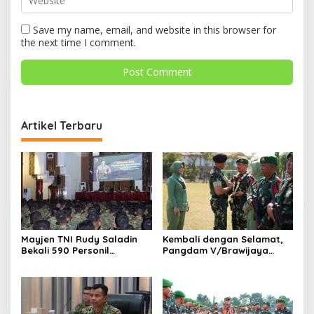
Save my name, email, and website in this browser for
the next time I comment.
Artikel Terbaru
Mayjen TNI Rudy Saladin
Kembali dengan Selamat,
Bekali 590 Personil
Pangdam V/Brawijaya
Pengawak Brigif dan Yonif
Apresiasi Dedikasi Prajurit
TP Jajaran Kodam
Satgas Yonif 521/DY di
V/Brawijaya
Perbatasan RI-PNG