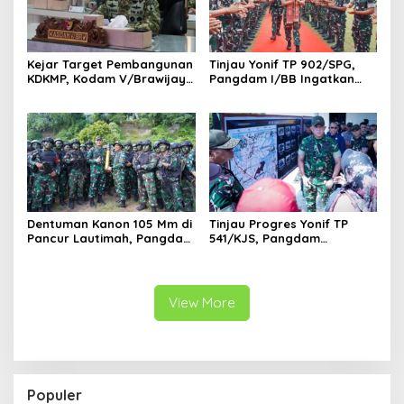
Kejar Target Pembangunan
Tinjau Yonif TP 902/SPG,
KDKMP, Kodam V/Brawijaya
Pangdam I/BB Ingatkan
Petakan Kendala di
Prajurit Jaga Disiplin dan
Lapangan
Marwah TNI
Dentuman Kanon 105 Mm di
Tinjau Progres Yonif TP
Pancur Lautimah, Pangdam
541/KJS, Pangdam
I/BB Uji Kesiapan Tempur
V/Brawijaya: Kehadiran TNI
Prajurit Naga Karimata
Harus Bermanfaat bagi
Warga
View More
Populer