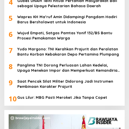
4
Gubes UNAIR Teliti Ritual Pertanian Masyarakat Bali
sebagai Upaya Pelestarian Bahasa Daerah
5
Wapres KH Ma’ruf Amin Didampingi Pangdam Hadiri
Barus Bersholawat untuk Indonesia
6
Wujud Empati, Satgas Pamtas Yonif 132/BS Bantu
Prosesi Pemakaman Warga
7
Yudo Margono: TNI Kerahkan Prajurit dan Peralatan
Bantu Korban Kebakaran Depo Pertamina Plumpang
8
Panglima TNI Dorong Perluasan Lahan Kedelai,
Upaya Menekan Impor dan Memperkuat Kemandirian
Pangan
9
Saat Pencak Silat Militer Didorong Jadi Instrumen
Pembinaan Karakter Prajurit
10
Gus Lilur: MBG Pasti Meroket Jika Tanpa Copet