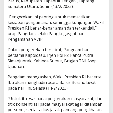
Barus, Kabupaten Tapanuli Tengah (Tapteng),
r
Sumatera Utara, Senin (13/2/2023).
W
a
p
“Pengecekan ini penting untuk memastikan
r
kesiapan pengamanan, sehingga kunjungan Wakil
e
Presiden RI benar-benar aman dan terkendali,”
s
ucap Pangdam selalu Pangkogasgabpad
K
Pengamanan VVIP.
H
M
a
Dalam pengecekan tersebut, Pangdam hadir
'
bersama Kapoldasu, Irjen Pol RZ Panca Putra
r
Simanjuntak, Kabinda Sumut, Brigjen TNI Asep
u
Djauhari.
f
A
m
Pangdam menegaskan, Wakil Presiden RI beserta
i
Ibu akan menghadiri acara Barus Bersholawat
n
pada hari ini, Selasa (14/2/2023).
d
i
B
“Untuk itu, waspadai pergerakan masyarakat, dan
a
titik konsentrasi padat masyarakat agar ditambah
r
personel, serta radius jarak pandang penglihatan
u