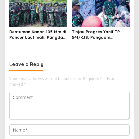
Dentuman Kanon 105 Mm di
Tinjau Progres Yonif TP
Pancur Lautimah, Pangdam
541/KJS, Pangdam
I/BB Uji Kesiapan Tempur
V/Brawijaya: Kehadiran TNI
Prajurit Naga Karimata
Harus Bermanfaat bagi
Warga
Leave a Reply
Your email address will not be published.
Required fields are
marked
*