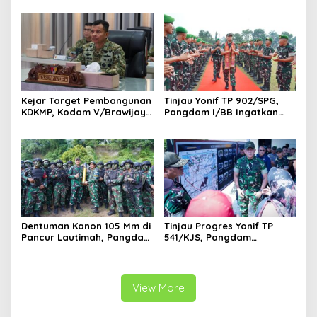
TP Jajaran Kodam
Satgas Yonif 521/DY di
V/Brawijaya
Perbatasan RI-PNG
Kejar Target Pembangunan
Tinjau Yonif TP 902/SPG,
KDKMP, Kodam V/Brawijaya
Pangdam I/BB Ingatkan
Petakan Kendala di
Prajurit Jaga Disiplin dan
Lapangan
Marwah TNI
Dentuman Kanon 105 Mm di
Tinjau Progres Yonif TP
Pancur Lautimah, Pangdam
541/KJS, Pangdam
I/BB Uji Kesiapan Tempur
V/Brawijaya: Kehadiran TNI
Prajurit Naga Karimata
Harus Bermanfaat bagi
Warga
View More