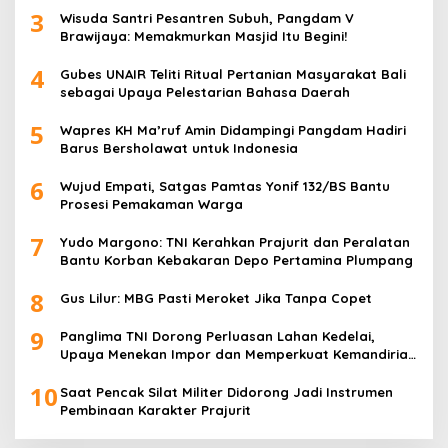
3
Wisuda Santri Pesantren Subuh, Pangdam V
Brawijaya: Memakmurkan Masjid Itu Begini!
4
Gubes UNAIR Teliti Ritual Pertanian Masyarakat Bali
sebagai Upaya Pelestarian Bahasa Daerah
5
Wapres KH Ma’ruf Amin Didampingi Pangdam Hadiri
Barus Bersholawat untuk Indonesia
6
Wujud Empati, Satgas Pamtas Yonif 132/BS Bantu
Prosesi Pemakaman Warga
7
Yudo Margono: TNI Kerahkan Prajurit dan Peralatan
Bantu Korban Kebakaran Depo Pertamina Plumpang
8
Gus Lilur: MBG Pasti Meroket Jika Tanpa Copet
9
Panglima TNI Dorong Perluasan Lahan Kedelai,
Upaya Menekan Impor dan Memperkuat Kemandirian
Pangan
10
Saat Pencak Silat Militer Didorong Jadi Instrumen
Pembinaan Karakter Prajurit