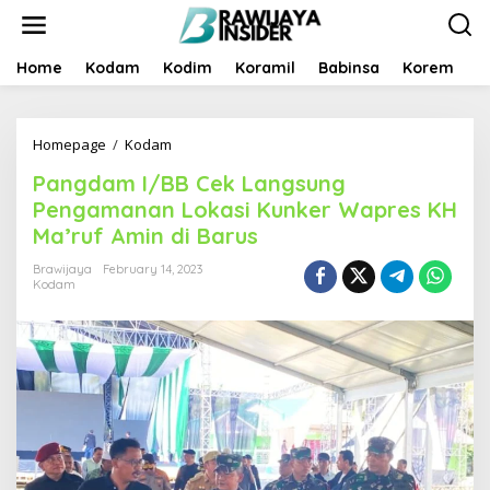
S
k
i
p
Home
Kodam
Kodim
Koramil
Babinsa
Korem
B
t
o
c
Homepage
/
Kodam
P
o
a
n
Pangdam I/BB Cek Langsung
n
t
g
e
Pengamanan Lokasi Kunker Wapres KH
d
n
Ma’ruf Amin di Barus
a
t
m
Brawijaya
February 14, 2023
I
Kodam
/
B
B
C
e
k
L
a
n
g