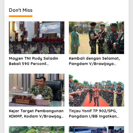
Profesionalisme dan
Bersih dan Tanpa Pungli
Kesiapan Operasional
Don't Miss
Satuan
Mayjen TNI Rudy Saladin
Kembali dengan Selamat,
Bekali 590 Personil
Pangdam V/Brawijaya
Pengawak Brigif dan Yonif
Apresiasi Dedikasi Prajurit
TP Jajaran Kodam
Satgas Yonif 521/DY di
V/Brawijaya
Perbatasan RI-PNG
Kejar Target Pembangunan
Tinjau Yonif TP 902/SPG,
KDKMP, Kodam V/Brawijaya
Pangdam I/BB Ingatkan
Petakan Kendala di
Prajurit Jaga Disiplin dan
Lapangan
Marwah TNI