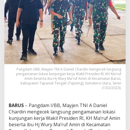
s
u
n
g
P
e
n
g
a
m
a
n
a
Pangdam I/BB, Mayjen TNI A Daniel Chardin mengecek langsung
n
pengamanan lokasi kunjungan kerja Wakil Presiden RI, KH Ma'ruf
L
Amin beserta ibu Hj Wury Ma'ruf Amin di Kecamatan Barus,
o
Kabupaten Tapanuli Tengah (Tapteng), Sumatera Utara, Senin
k
(13/2/2023).
a
s
i
BARUS
– Pangdam I/BB, Mayjen TNI A Daniel
K
Chardin mengecek langsung pengamanan lokasi
u
n
kunjungan kerja Wakil Presiden RI, KH Ma’ruf Amin
k
beserta ibu Hj Wury Ma’ruf Amin di Kecamatan
e