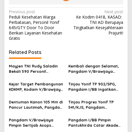
P
Previous post
Next post
Peduli Kesehatan Warga
Ke Kodim 0418, KASAD:
o
Perbatasan, Personil Yonif
TNI AD Berupaya
s
645/GTY Door To Door
Tingkatkan Kesejahteraan
Berikan Layanan Kesehatan
Prajurit!
t
Gratis
n
Related Posts
a
v
Mayjen TNI Rudy Saladin
Kembali dengan Selamat,
i
Bekali 590 Personil
Pangdam V/Brawijaya
g
Pengawak Brigif dan Yonif
Apresiasi Dedikasi Prajurit
TP Jajaran Kodam
Satgas Yonif 521/DY di
Kejar Target Pembangunan
Tinjau Yonif TP 902/SPG,
a
V/Brawijaya
Perbatasan RI-PNG
KDKMP, Kodam V/Brawijaya
Pangdam I/BB Ingatkan
t
Petakan Kendala di
Prajurit Jaga Disiplin dan
Lapangan
Marwah TNI
i
Dentuman Kanon 105 Mm di
Tinjau Progres Yonif TP
Pancur Lautimah, Pangdam
541/KJS, Pangdam
o
I/BB Uji Kesiapan Tempur
V/Brawijaya: Kehadiran TNI
n
Prajurit Naga Karimata
Harus Bermanfaat bagi
Pangdam V/Brawijaya
Pangdam I/BB Pimpin
Warga
Pimpin Sertijab Asops
Pantukhirda Catar Akademi
Kasdam, Perkuat
TNI 2026, Tegaskan Seleksi