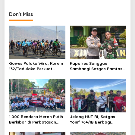
n
Terapkan Pola Hidup Sehat,
Apresiasi Dedikasi Prajurit
Perkuat Kesadaran Cegah
Satgas Yonif 521/DY di
Penyakit
Perbatasan RI-PNG
Don't Miss
Gowes Palaka Wira, Korem
Kapolres Sanggau
132/Tadulako Perkuat
Sambangi Satgas Pamtas
Soliditas
Yonarmed 19/Bogani,
Perkuat Soliditas TNI-Polri
di Perbatasan
1.000 Bendera Merah Putih
Jelang HUT RI, Satgas
Berkibar di Perbatasan
Yonif 764/IB Berbagi
Sambas
Sarana Olahraga