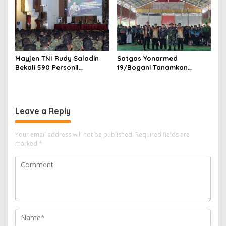
Mayjen TNI Rudy Saladin
Satgas Yonarmed
Bekali 590 Personil
19/Bogani Tanamkan
Pengawak Brigif dan Yonif
Nasionalisme Pelajar
TP Jajaran Kodam
Perbatasan
V/Brawijaya
Leave a Reply
Your email address will not be published.
Required fields are
marked
*