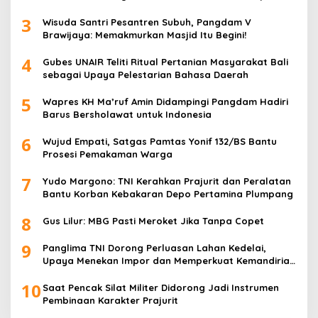
Rakitan
3
Wisuda Santri Pesantren Subuh, Pangdam V
Brawijaya: Memakmurkan Masjid Itu Begini!
4
Gubes UNAIR Teliti Ritual Pertanian Masyarakat Bali
sebagai Upaya Pelestarian Bahasa Daerah
5
Wapres KH Ma’ruf Amin Didampingi Pangdam Hadiri
Barus Bersholawat untuk Indonesia
6
Wujud Empati, Satgas Pamtas Yonif 132/BS Bantu
Prosesi Pemakaman Warga
7
Yudo Margono: TNI Kerahkan Prajurit dan Peralatan
Bantu Korban Kebakaran Depo Pertamina Plumpang
8
Gus Lilur: MBG Pasti Meroket Jika Tanpa Copet
9
Panglima TNI Dorong Perluasan Lahan Kedelai,
Upaya Menekan Impor dan Memperkuat Kemandirian
Pangan
10
Saat Pencak Silat Militer Didorong Jadi Instrumen
Pembinaan Karakter Prajurit