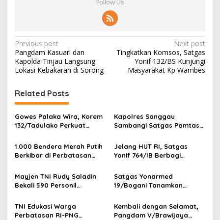
Follow Us
P
Previous post
Next post
Pangdam Kasuari dan
Tingkatkan Komsos, Satgas
o
Kapolda Tinjau Langsung
Yonif 132/BS Kunjungi
s
Lokasi Kebakaran di Sorong
Masyarakat Kp Wambes
t
Related Posts
n
a
Gowes Palaka Wira, Korem
Kapolres Sanggau
v
132/Tadulako Perkuat
Sambangi Satgas Pamtas
Soliditas
Yonarmed 19/Bogani,
i
Perkuat Soliditas TNI-Polri
1.000 Bendera Merah Putih
Jelang HUT RI, Satgas
g
di Perbatasan
Berkibar di Perbatasan
Yonif 764/IB Berbagi
Sambas
Sarana Olahraga
a
Mayjen TNI Rudy Saladin
Satgas Yonarmed
t
Bekali 590 Personil
19/Bogani Tanamkan
i
Pengawak Brigif dan Yonif
Nasionalisme Pelajar
TP Jajaran Kodam
Perbatasan
TNI Edukasi Warga
Kembali dengan Selamat,
o
V/Brawijaya
Perbatasan RI-PNG
Pangdam V/Brawijaya