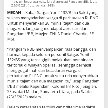
magazen beberapa waktu lalu diapresiasi Pangdam I/BB, Sabtu
a
(25/3/2023). (foto: pendam I/BB)
n
k
MEDAN
– Kabar Satgas Yonif 132/Bima Sakti yang
a
sukses menyadarkan warga di perbatasan RI-PNG
n
untuk menyerahkan 28 munisi tajam dan dua
2
magazen, langsung mendapat apresiasi dari
8
M
Pangdam I/BB, Mayjen TNI A Daniel Chardin, SE,
u
MSi.
n
i
“Pangdam I/BB menyampaikan rasa bangga, dan
s
hormat kepada seluruh personil Satgas Yonif
i
d
132/BS yang terus gigih melakukan pembinaan
a
teritorial di wilayah operasi, sehingga berhasil
n
menggugah hati dan kesadaran warga di
2
perbatasan RI-PNG untuk suka rela menyerahkan
M
a
munisi tajam dan dua magazen itu,” ucap Pangdam
g
I/BB melalui Kapendam, Kolonel Inf Rico J Siagian,
a
SSos, dari Medan, Sumatera Utara, pada Sabtu
z
(25/3/2023) malam.
e
n
Dalam keterangan tertulis yang diterima redaksi,