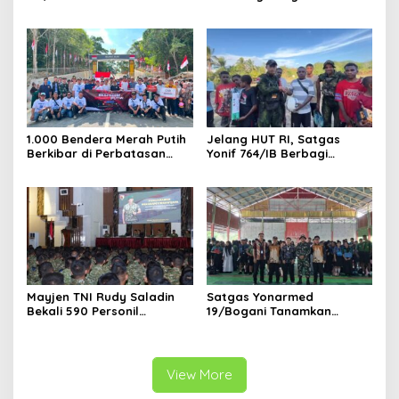
Soliditas
Yonarmed 19/Bogani,
Perkuat Soliditas TNI-Polri
di Perbatasan
1.000 Bendera Merah Putih
Jelang HUT RI, Satgas
Berkibar di Perbatasan
Yonif 764/IB Berbagi
Sambas
Sarana Olahraga
Mayjen TNI Rudy Saladin
Satgas Yonarmed
Bekali 590 Personil
19/Bogani Tanamkan
Pengawak Brigif dan Yonif
Nasionalisme Pelajar
TP Jajaran Kodam
Perbatasan
V/Brawijaya
View More