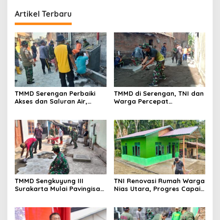
Artikel Terbaru
TMMD Serengan Perbaiki
TMMD di Serengan, TNI dan
Akses dan Saluran Air,
Warga Percepat
Warga Gotong Royong
Pembangunan Kampung
TMMD Sengkuyung III
TNI Renovasi Rumah Warga
Surakarta Mulai Pavingisasi
Nias Utara, Progres Capai
Jalan 97 Meter
97%