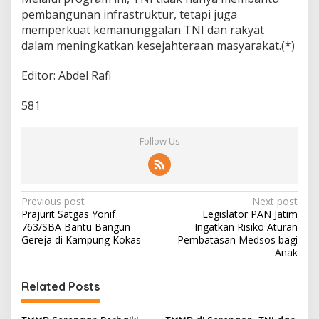
pembangunan infrastruktur, tetapi juga
memperkuat kemanunggalan TNI dan rakyat
dalam meningkatkan kesejahteraan masyarakat.(*)
Editor: Abdel Rafi
581
Follow Us
P
Previous post
Next post
Prajurit Satgas Yonif
Legislator PAN Jatim
o
763/SBA Bantu Bangun
Ingatkan Risiko Aturan
s
Gereja di Kampung Kokas
Pembatasan Medsos bagi
Anak
t
n
Related Posts
a