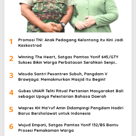
1
Promosi TNI: Anak Pedagang Kelontong itu Kini Jadi
Kaskostrad
2
Winning The Heart, Satgas Pamtas Yonif 645/GTY
Sukses Bikin Warga Perbatasan Serahkan Senpi
Rakitan
3
Wisuda Santri Pesantren Subuh, Pangdam V
Brawijaya: Memakmurkan Masjid Itu Begini!
4
Gubes UNAIR Teliti Ritual Pertanian Masyarakat Bali
sebagai Upaya Pelestarian Bahasa Daerah
5
Wapres KH Ma’ruf Amin Didampingi Pangdam Hadiri
Barus Bersholawat untuk Indonesia
6
Wujud Empati, Satgas Pamtas Yonif 132/BS Bantu
Prosesi Pemakaman Warga