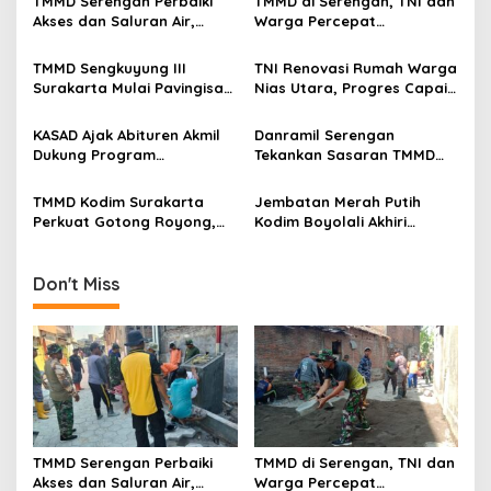
v
TMMD Serengan Perbaiki
TMMD di Serengan, TNI dan
Akses dan Saluran Air,
Warga Percepat
i
Warga Gotong Royong
Pembangunan Kampung
g
TMMD Sengkuyung III
TNI Renovasi Rumah Warga
Surakarta Mulai Pavingisasi
Nias Utara, Progres Capai
a
Jalan 97 Meter
97%
t
KASAD Ajak Abituren Akmil
Danramil Serengan
i
Dukung Program
Tekankan Sasaran TMMD
Pemerintah
Harus Tuntas Tepat Waktu
o
TMMD Kodim Surakarta
Jembatan Merah Putih
n
Perkuat Gotong Royong,
Kodim Boyolali Akhiri
Pembangunan Saluran Air
Penantian Warga
Dikebut
Gumukrejo
Don't Miss
TMMD Serengan Perbaiki
TMMD di Serengan, TNI dan
Akses dan Saluran Air,
Warga Percepat