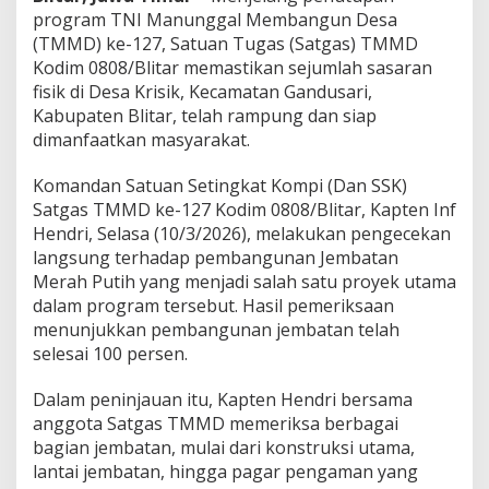
a
program TNI Manunggal Membangun Desa
n
(TMMD) ke-127, Satuan Tugas (Satgas) TMMD
R
Kodim 0808/Blitar memastikan sejumlah sasaran
u
m
fisik di Desa Krisik, Kecamatan Gandusari,
a
Kabupaten Blitar, telah rampung dan siap
h
dimanfaatkan masyarakat.
W
a
Komandan Satuan Setingkat Kompi (Dan SSK)
r
g
Satgas TMMD ke-127 Kodim 0808/Blitar, Kapten Inf
a
Hendri, Selasa (10/3/2026), melakukan pengecekan
d
langsung terhadap pembangunan Jembatan
i
Merah Putih yang menjadi salah satu proyek utama
D
dalam program tersebut. Hasil pemeriksaan
e
s
menunjukkan pembangunan jembatan telah
a
selesai 100 persen.
K
r
Dalam peninjauan itu, Kapten Hendri bersama
i
anggota Satgas TMMD memeriksa berbagai
s
i
bagian jembatan, mulai dari konstruksi utama,
k
lantai jembatan, hingga pagar pengaman yang
R