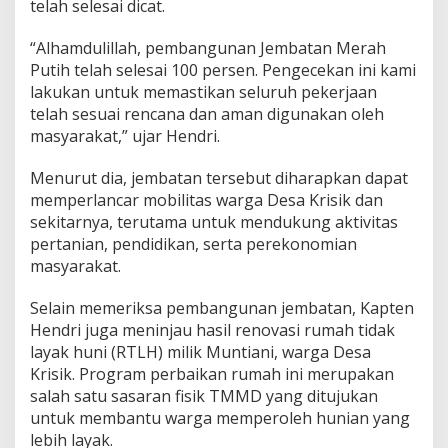
telah selesai dicat.
a
m
“Alhamdulillah, pembangunan Jembatan Merah
p
u
Putih telah selesai 100 persen. Pengecekan ini kami
n
lakukan untuk memastikan seluruh pekerjaan
g
telah sesuai rencana dan aman digunakan oleh
masyarakat,” ujar Hendri.
Menurut dia, jembatan tersebut diharapkan dapat
memperlancar mobilitas warga Desa Krisik dan
sekitarnya, terutama untuk mendukung aktivitas
pertanian, pendidikan, serta perekonomian
masyarakat.
Selain memeriksa pembangunan jembatan, Kapten
Hendri juga meninjau hasil renovasi rumah tidak
layak huni (RTLH) milik Muntiani, warga Desa
Krisik. Program perbaikan rumah ini merupakan
salah satu sasaran fisik TMMD yang ditujukan
untuk membantu warga memperoleh hunian yang
lebih layak.