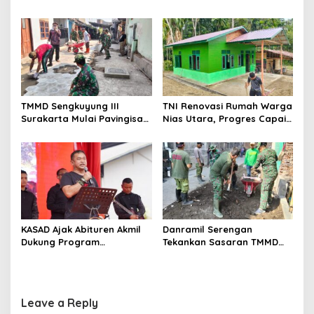
Warga Gotong Royong
Pembangunan Kampung
TMMD Sengkuyung III
TNI Renovasi Rumah Warga
Surakarta Mulai Pavingisasi
Nias Utara, Progres Capai
Jalan 97 Meter
97%
KASAD Ajak Abituren Akmil
Danramil Serengan
Dukung Program
Tekankan Sasaran TMMD
Pemerintah
Harus Tuntas Tepat Waktu
Leave a Reply