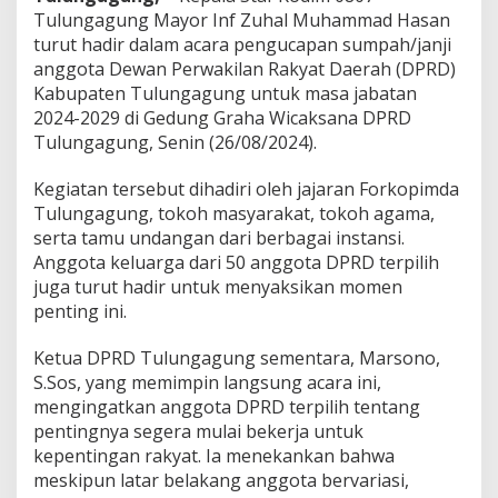
n
Tulungagung Mayor Inf Zuhal Muhammad Hasan
g
turut hadir dalam acara pengucapan sumpah/janji
g
anggota Dewan Perwakilan Rakyat Daerah (DPRD)
o
t
Kabupaten Tulungagung untuk masa jabatan
a
2024-2029 di Gedung Graha Wicaksana DPRD
D
Tulungagung, Senin (26/08/2024).
P
R
Kegiatan tersebut dihadiri oleh jajaran Forkopimda
D
T
Tulungagung, tokoh masyarakat, tokoh agama,
u
serta tamu undangan dari berbagai instansi.
l
Anggota keluarga dari 50 anggota DPRD terpilih
u
juga turut hadir untuk menyaksikan momen
n
penting ini.
g
a
g
Ketua DPRD Tulungagung sementara, Marsono,
u
S.Sos, yang memimpin langsung acara ini,
n
mengingatkan anggota DPRD terpilih tentang
g
pentingnya segera mulai bekerja untuk
2
0
kepentingan rakyat. Ia menekankan bahwa
2
meskipun latar belakang anggota bervariasi,
4