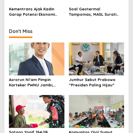
o
Sambas
Motor Pengangkut Sampah
n
Kementrans Ajak Kadin
Soal Geotermal
Garap Potensi Ekonomi
Tampomas, MASL Surati
Kawasan Transmigrasi
Parpol dan Desak DPRD
Buka Dokumen Proyek
Don't Miss
Asrorun Ni’am Pimpin
Jumhur Sebut Prabowo
Karteker PWNU Jambi,
“Presiden Paling Hijau”
Pengamat: Figur Pemimpin
Muda Visioner untuk Abad
Kedua NU
Satgas Yonif 764/IB
Komunitas Ojol Sumut