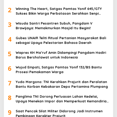
2
Winning The Heart, Satgas Pamtas Yonif 645/GTY
Sukses Bikin Warga Perbatasan Serahkan Senpi
Rakitan
3
Wisuda Santri Pesantren Subuh, Pangdam V
Brawijaya: Memakmurkan Masjid Itu Begini!
4
Gubes UNAIR Teliti Ritual Pertanian Masyarakat Bali
sebagai Upaya Pelestarian Bahasa Daerah
5
Wapres KH Ma’ruf Amin Didampingi Pangdam Hadiri
Barus Bersholawat untuk Indonesia
6
Wujud Empati, Satgas Pamtas Yonif 132/BS Bantu
Prosesi Pemakaman Warga
7
Yudo Margono: TNI Kerahkan Prajurit dan Peralatan
Bantu Korban Kebakaran Depo Pertamina Plumpang
8
Panglima TNI Dorong Perluasan Lahan Kedelai,
Upaya Menekan Impor dan Memperkuat Kemandirian
Pangan
9
Saat Pencak Silat Militer Didorong Jadi Instrumen
Pembinaan Karakter Prajurit