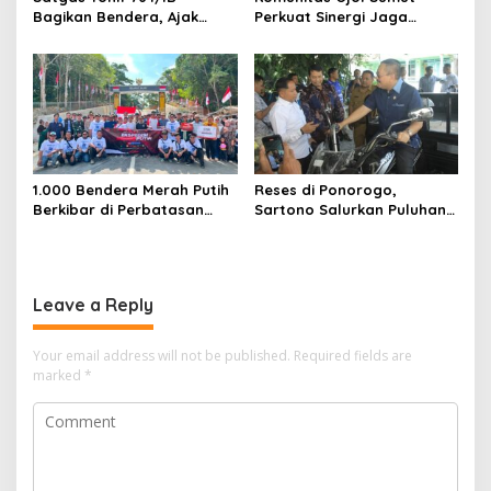
Bagikan Bendera, Ajak
Perkuat Sinergi Jaga
Warga Papua Semarakkan
Kamtibmas
HUT RI
1.000 Bendera Merah Putih
Reses di Ponorogo,
Berkibar di Perbatasan
Sartono Salurkan Puluhan
Sambas
Motor Pengangkut Sampah
Leave a Reply
Your email address will not be published.
Required fields are
marked
*