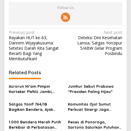
Follow Us
P
Previous post
Next post
Rayakan HUT ke-63,
Deteksi Dini Kesehatan
o
Danrem Wijayakusuma:
Lansia, Satgas Yonzipur
s
Setetes Darah Kita Sangat
5/ABW Gelar Program
Berarti Bagi Yang
Posbindu
t
Membutuhkan!
n
Related Posts
a
v
Asrorun Ni’am Pimpin
Jumhur Sebut Prabowo
i
Karteker PWNU Jambi,
“Presiden Paling Hijau”
g
Pengamat: Figur Pemimpin
Muda Visioner untuk Abad
Satgas Yonif 764/IB
Komunitas Ojol Sumut
a
Kedua NU
Bagikan Bendera, Ajak
Perkuat Sinergi Jaga
t
Warga Papua Semarakkan
Kamtibmas
HUT RI
i
1.000 Bendera Merah Putih
Reses di Ponorogo,
Berkibar di Perbatasan
Sartono Salurkan Puluhan