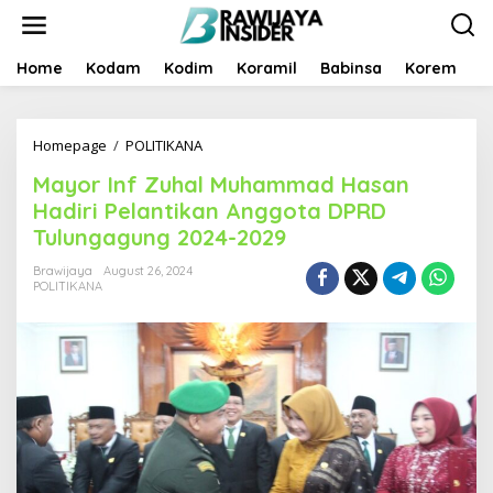
S
k
i
p
Home
Kodam
Kodim
Koramil
Babinsa
Korem
B
t
o
c
Homepage
/
POLITIKANA
M
o
a
n
Mayor Inf Zuhal Muhammad Hasan
y
t
o
e
Hadiri Pelantikan Anggota DPRD
r
n
Tulungagung 2024-2029
I
t
n
Brawijaya
August 26, 2024
f
POLITIKANA
Z
u
h
a
l
M
u
h
a
m