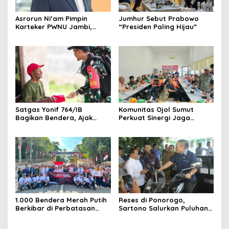
Asrorun Ni’am Pimpin
Jumhur Sebut Prabowo
Karteker PWNU Jambi,
“Presiden Paling Hijau”
Pengamat: Figur Pemimpin
Muda Visioner untuk Abad
Kedua NU
Satgas Yonif 764/IB
Komunitas Ojol Sumut
Bagikan Bendera, Ajak
Perkuat Sinergi Jaga
Warga Papua Semarakkan
Kamtibmas
HUT RI
1.000 Bendera Merah Putih
Reses di Ponorogo,
Berkibar di Perbatasan
Sartono Salurkan Puluhan
Sambas
Motor Pengangkut Sampah