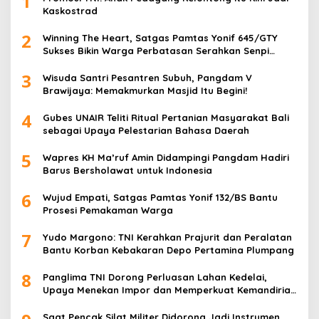
1
Kaskostrad
2
Winning The Heart, Satgas Pamtas Yonif 645/GTY
Sukses Bikin Warga Perbatasan Serahkan Senpi
Rakitan
3
Wisuda Santri Pesantren Subuh, Pangdam V
Brawijaya: Memakmurkan Masjid Itu Begini!
4
Gubes UNAIR Teliti Ritual Pertanian Masyarakat Bali
sebagai Upaya Pelestarian Bahasa Daerah
5
Wapres KH Ma’ruf Amin Didampingi Pangdam Hadiri
Barus Bersholawat untuk Indonesia
6
Wujud Empati, Satgas Pamtas Yonif 132/BS Bantu
Prosesi Pemakaman Warga
7
Yudo Margono: TNI Kerahkan Prajurit dan Peralatan
Bantu Korban Kebakaran Depo Pertamina Plumpang
8
Panglima TNI Dorong Perluasan Lahan Kedelai,
Upaya Menekan Impor dan Memperkuat Kemandirian
Pangan
Saat Pencak Silat Militer Didorong Jadi Instrumen