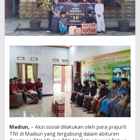
s
i
S
o
s
i
a
l
T
N
I
P
r
e
d
a
t
o
r
d
i
M
Madiun,
– Aksi sosial dilakukan oleh para prajurit
a
d
TNI di Madiun yang tergabung dalam abituren
i