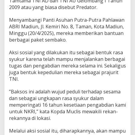
Tamtama TNI AD dan TNI AU Gelombang I Tahun
u
2009 atau yang biasa disebut Predator.
n
Menyambangi Panti Asuhan Putra-Putra Pahlawan
ABRI Madiun, Jl. Kemiri No. 8, Taman, Kota Madiun,
Minggu (20/4/2025), mereka memberikan bantuan
berbagai paket sembako.
Aksi sosial yang dilakukan itu sebagai bentuk rasa
syukur karena telah mampu menjalankan berbagai
tugas dan pengabdian mereka selama ini. Sekaligus
juga bentuk kepedulian mereka sebagai prajurit
TNI.
‎”Baksos ini adalah wujud peduli terhadap sesama
dan sebagai ungkapan rasa syukur dalam
memperingati 16 tahun kesetiaan pengabdian kami
untuk NKRI,” kata Kopda Muclis mewakili rekan-
rekannya di lokasi.
Melalui aksi sosial itu, diharapkannya, akan mampu