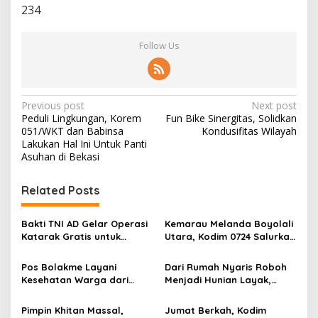
234
Follow Us
P
Previous post
Next post
Peduli Lingkungan, Korem
Fun Bike Sinergitas, Solidkan
o
051/WKT dan Babinsa
Kondusifitas Wilayah
s
Lakukan Hal Ini Untuk Panti
Asuhan di Bekasi
t
n
Related Posts
a
v
Bakti TNI AD Gelar Operasi
Kemarau Melanda Boyolali
Katarak Gratis untuk
Utara, Kodim 0724 Salurkan
i
Warga Madura
Air Bersih
g
Pos Bolakme Layani
Dari Rumah Nyaris Roboh
Kesehatan Warga dari
Menjadi Hunian Layak,
a
Rumah ke Rumah di Papua
Babinsa Kedungwaru
t
Pegunungan
Wujudkan Harapan Ibu Feri
Pimpin Khitan Massal,
Jumat Berkah, Kodim