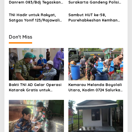
i
Danrem 083/Bdj Tegaskan
Surakarta Gandeng Polisi
Hal Ini
dan FKPPI Bagikan Sayuran
o
Gratis untuk Warga
TNI Hadir untuk Rakyat,
Sambut HUT ke-58,
n
Satgas Yonif 123/Rajawali
Pusrehabkeshan Kemhan
Bangun Sumur Bor bagi
Hadirkan Pengobatan
Sekolah di Pedalaman
Gratis hingga Penanaman
Mappi
Mangrove di Pesisir
Don't Miss
Tangerang
Bakti TNI AD Gelar Operasi
Kemarau Melanda Boyolali
Katarak Gratis untuk
Utara, Kodim 0724 Salurkan
Warga Madura
Air Bersih