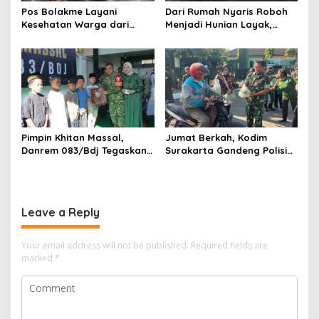
Pos Bolakme Layani
Dari Rumah Nyaris Roboh
Kesehatan Warga dari
Menjadi Hunian Layak,
Rumah ke Rumah di Papua
Babinsa Kedungwaru
Pegunungan
Wujudkan Harapan Ibu Feri
Pimpin Khitan Massal,
Jumat Berkah, Kodim
Danrem 083/Bdj Tegaskan
Surakarta Gandeng Polisi
Hal Ini
dan FKPPI Bagikan Sayuran
Gratis untuk Warga
Leave a Reply
Your email address will not be published.
Required fields are
marked
*