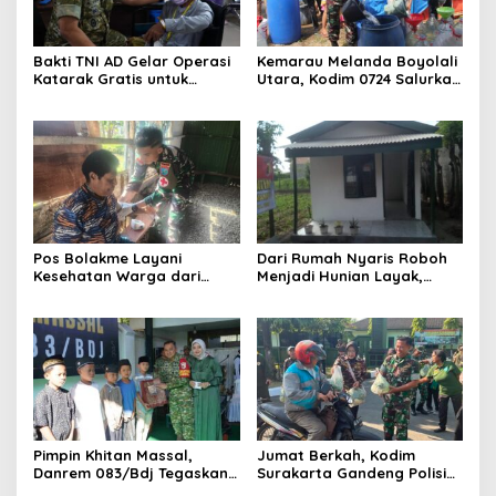
Bakti TNI AD Gelar Operasi
Kemarau Melanda Boyolali
Katarak Gratis untuk
Utara, Kodim 0724 Salurkan
Warga Madura
Air Bersih
Pos Bolakme Layani
Dari Rumah Nyaris Roboh
Kesehatan Warga dari
Menjadi Hunian Layak,
Rumah ke Rumah di Papua
Babinsa Kedungwaru
Pegunungan
Wujudkan Harapan Ibu Feri
Pimpin Khitan Massal,
Jumat Berkah, Kodim
Danrem 083/Bdj Tegaskan
Surakarta Gandeng Polisi
Hal Ini
dan FKPPI Bagikan Sayuran