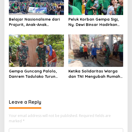
Belajar Nasionalisme dari
Peluk Korban Gempa Sigi,
Prajurit, Anak-Anak
Ny. Dewi Binsar Hadirkan
Disabilitas Sambangi Yonif
Bantuan dan Trauma
512/QY
Healing untuk Anak-Anak
Gempa Guncang Palolo,
Ketika Solidaritas Warga
Danrem Tadulako Turun
dan TNI Mengubah Rumah
Langsung Temui Warga
Rapuh Menjadi Harapan
Terdampak
Baru
Leave a Reply
Your email address will not be published.
Required fields are
marked
*