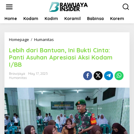
S
k
i
p
Home
Kodam
Kodim
Koramil
Babinsa
Korem
B
t
o
c
Homepage
/
Humanitas
L
o
e
n
Lebih dari Bantuan, Ini Bukti Cinta:
b
t
i
e
Panti Asuhan Apresiasi Aksi Kodam
h
n
I/BB
d
t
a
Brawijaya
May 17, 2025
r
Humanitas
i
B
a
n
t
u
a
n
,
I