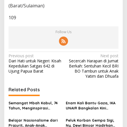
(Barat/Sulaiman)
109
Follow Us
P
Previous post
Next post
Dari Hati untuk Negeri: Kisah
Secercah Harapan di Jumat
o
Kepedulian Satgas 642 di
Berkah: Sentuhan Kecil BRI
s
Ujung Papua Barat
BO Tambun untuk Anak
Yatim dan Dhuafa
t
n
Related Posts
a
v
Semangat Mbah Kabul, 74
Enam Kali Bantu Gaza, IKA
Tahun, Menginspirasi
UNAIR Bangkalan Kini
i
Gotong Royong Bangun
Hidupkan Sumur untuk
g
Jembatan Garuda
10.000 Pengungsi
Belajar Nasionalisme dari
Peluk Korban Gempa Sigi,
Prajurit, Anak-Anak
Ny. Dewi Binsar Hadirkan