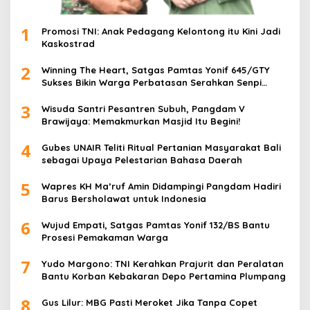
1
Promosi TNI: Anak Pedagang Kelontong itu Kini Jadi
Kaskostrad
2
Winning The Heart, Satgas Pamtas Yonif 645/GTY
Sukses Bikin Warga Perbatasan Serahkan Senpi
Rakitan
3
Wisuda Santri Pesantren Subuh, Pangdam V
Brawijaya: Memakmurkan Masjid Itu Begini!
4
Gubes UNAIR Teliti Ritual Pertanian Masyarakat Bali
sebagai Upaya Pelestarian Bahasa Daerah
5
Wapres KH Ma’ruf Amin Didampingi Pangdam Hadiri
Barus Bersholawat untuk Indonesia
6
Wujud Empati, Satgas Pamtas Yonif 132/BS Bantu
Prosesi Pemakaman Warga
7
Yudo Margono: TNI Kerahkan Prajurit dan Peralatan
Bantu Korban Kebakaran Depo Pertamina Plumpang
8
Gus Lilur: MBG Pasti Meroket Jika Tanpa Copet