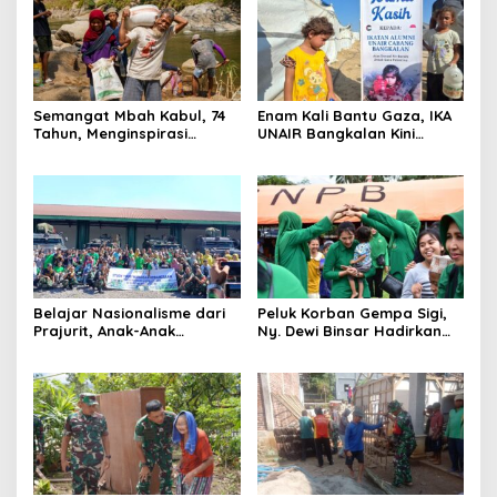
Semangat Mbah Kabul, 74
Enam Kali Bantu Gaza, IKA
Tahun, Menginspirasi
UNAIR Bangkalan Kini
Gotong Royong Bangun
Hidupkan Sumur untuk
Jembatan Garuda
10.000 Pengungsi
Belajar Nasionalisme dari
Peluk Korban Gempa Sigi,
Prajurit, Anak-Anak
Ny. Dewi Binsar Hadirkan
Disabilitas Sambangi Yonif
Bantuan dan Trauma
512/QY
Healing untuk Anak-Anak