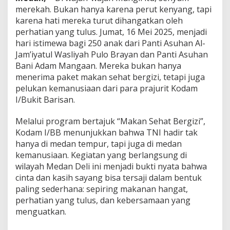
p
merekah. Bukan hanya karena perut kenyang, tapi
r
karena hati mereka turut dihangatkan oleh
e
perhatian yang tulus. Jumat, 16 Mei 2025, menjadi
s
i
hari istimewa bagi 250 anak dari Panti Asuhan Al-
a
Jam’iyatul Wasliyah Pulo Brayan dan Panti Asuhan
s
Bani Adam Mangaan. Mereka bukan hanya
i
menerima paket makan sehat bergizi, tetapi juga
A
pelukan kemanusiaan dari para prajurit Kodam
k
s
I/Bukit Barisan.
i
K
Melalui program bertajuk “Makan Sehat Bergizi”,
o
Kodam I/BB menunjukkan bahwa TNI hadir tak
d
hanya di medan tempur, tapi juga di medan
a
m
kemanusiaan. Kegiatan yang berlangsung di
I
wilayah Medan Deli ini menjadi bukti nyata bahwa
/
cinta dan kasih sayang bisa tersaji dalam bentuk
B
paling sederhana: sepiring makanan hangat,
B
perhatian yang tulus, dan kebersamaan yang
menguatkan.