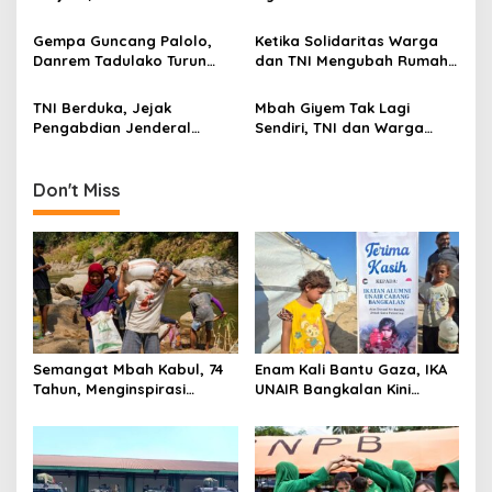
a
Disabilitas Sambangi Yonif
Bantuan dan Trauma
t
512/QY
Healing untuk Anak-Anak
Gempa Guncang Palolo,
Ketika Solidaritas Warga
i
Danrem Tadulako Turun
dan TNI Mengubah Rumah
Langsung Temui Warga
Rapuh Menjadi Harapan
o
Terdampak
Baru
TNI Berduka, Jejak
Mbah Giyem Tak Lagi
n
Pengabdian Jenderal
Sendiri, TNI dan Warga
Ryamizard Berakhir di Usia
Bergotong Royong Bedah
76 Tahun
Rumahnya
Don't Miss
Semangat Mbah Kabul, 74
Enam Kali Bantu Gaza, IKA
Tahun, Menginspirasi
UNAIR Bangkalan Kini
Gotong Royong Bangun
Hidupkan Sumur untuk
Jembatan Garuda
10.000 Pengungsi