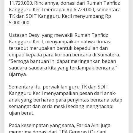
11.729.000. Rinciannya, donasi dari Rumah Tahfidz
a
Kangguru Kecil mencapai Rp 6.729.000, sementara
t
e
TK dan SDIT Kangguru Kecil menyumbang Rp
r
5.000.000.
a
Ustazah Desy, yang mewakili Rumah Tahfidz
Kangguru Kecil, menyampaikan bahwa donasi
tersebut merupakan bentuk kepedulian dan
empati kepada para korban bencana di Sumatera.
“Semoga bantuan ini dapat meringankan beban
saudara-saudara kita yang terdampak bencana,”
ujarnya.
Sementara itu, perwakilan guru TK dan SDIT
Kangguru Kecil menyampaikan pesan dari anak-
anak yang berharap para penyintas bencana tetap
semangat dan ceria meski sedang menghadapi
ujian berat.
Pada kesempatan yang sama, Farida Aini juga
menerima donasi dari TPA Generasi Qur’ani