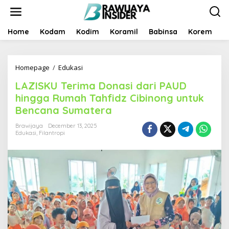
S
k
i
p
Home
Kodam
Kodim
Koramil
Babinsa
Korem
B
t
o
c
Homepage
/
Edukasi
L
o
A
n
LAZISKU Terima Donasi dari PAUD
Z
t
I
e
hingga Rumah Tahfidz Cibinong untuk
S
n
Bencana Sumatera
K
t
U
Brawijaya
December 13, 2025
T
Edukasi
,
Filantropi
e
r
i
m
a
D
o
n
a
s