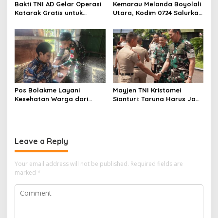
Bakti TNI AD Gelar Operasi
Kemarau Melanda Boyolali
Katarak Gratis untuk
Utara, Kodim 0724 Salurkan
Warga Madura
Air Bersih
Pos Bolakme Layani
Mayjen TNI Kristomei
Kesehatan Warga dari
Sianturi: Taruna Harus Jadi
Rumah ke Rumah di Papua
Teladan di Sekolah Rakyat
Pegunungan
Leave a Reply
Your email address will not be published.
Required fields are
marked
*