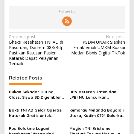
Follow Us
P
Previous post
Next post
Bhakti Kesehatan TNI AD di
PSDM UNAIR Siapkan
o
Pasuruan, Danrem 083/Bdj
Emak-emak UMKM Kuasai
s
Pastikan Ratusan Pasien
Medan Bisnis Digital TikTok
Katarak Dapat Pelayanan
t
Terbaik
n
Related Posts
a
v
Bukan Sekadar Outing
UPN Veteran Jatim dan
i
Class, Siswa SD Digembleng
LPBI NU Luncurkan
g
Disiplin ala TNI
“Keluarga Siaga” Perkuat
Ketangguhan Bencana
Bakti TNI AD Gelar Operasi
Kemarau Melanda Boyolali
a
Katarak Gratis untuk
Utara, Kodim 0724 Salurkan
t
Warga Madura
Air Bersih
i
Pos Bolakme Layani
Mayjen TNI Kristomei
Kesehatan Warga dari
Sianturi: Taruna Harus Jadi