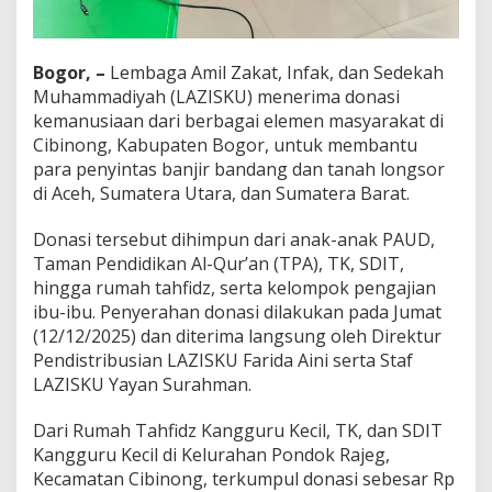
d
z
C
Bogor, –
Lembaga Amil Zakat, Infak, dan Sedekah
i
b
Muhammadiyah (LAZISKU) menerima donasi
i
kemanusiaan dari berbagai elemen masyarakat di
n
Cibinong, Kabupaten Bogor, untuk membantu
o
para penyintas banjir bandang dan tanah longsor
n
g
di Aceh, Sumatera Utara, dan Sumatera Barat.
u
n
Donasi tersebut dihimpun dari anak-anak PAUD,
t
Taman Pendidikan Al-Qur’an (TPA), TK, SDIT,
u
hingga rumah tahfidz, serta kelompok pengajian
k
B
ibu-ibu. Penyerahan donasi dilakukan pada Jumat
e
(12/12/2025) dan diterima langsung oleh Direktur
n
Pendistribusian LAZISKU Farida Aini serta Staf
c
LAZISKU Yayan Surahman.
a
n
a
Dari Rumah Tahfidz Kangguru Kecil, TK, dan SDIT
S
Kangguru Kecil di Kelurahan Pondok Rajeg,
u
Kecamatan Cibinong, terkumpul donasi sebesar Rp
m