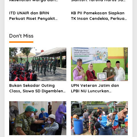
o
Rumah ke Rumah di Papua
Teladan di Sekolah Rakyat
n
Pegunungan
ITD UNAIR dan BRIN
KB PII Pamekasan Siapkan
Perkuat Riset Penyakit
TK Insan Cendekia, Perkuat
Tropis untuk Kemandirian
Fondasi Karakter Generasi
Kesehatan Nasional
Bangsa Sejak Dini
Don't Miss
Bukan Sekadar Outing
UPN Veteran Jatim dan
Class, Siswa SD Digembleng
LPBI NU Luncurkan
Disiplin ala TNI
“Keluarga Siaga” Perkuat
Ketangguhan Bencana