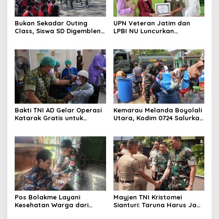
Bukan Sekadar Outing
UPN Veteran Jatim dan
Class, Siswa SD Digembleng
LPBI NU Luncurkan
Disiplin ala TNI
“Keluarga Siaga” Perkuat
Ketangguhan Bencana
Bakti TNI AD Gelar Operasi
Kemarau Melanda Boyolali
Katarak Gratis untuk
Utara, Kodim 0724 Salurkan
Warga Madura
Air Bersih
Pos Bolakme Layani
Mayjen TNI Kristomei
Kesehatan Warga dari
Sianturi: Taruna Harus Jadi
Rumah ke Rumah di Papua
Teladan di Sekolah Rakyat