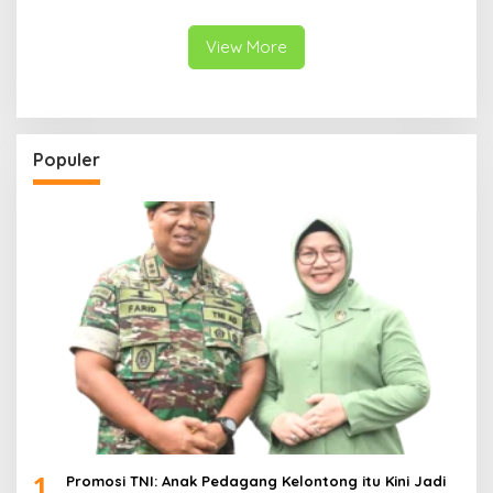
Pegunungan
View More
Populer
1
Promosi TNI: Anak Pedagang Kelontong itu Kini Jadi