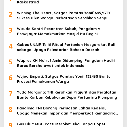
Kaskostrad
2
Winning The Heart, Satgas Pamtas Yonif 645/GTY
Sukses Bikin Warga Perbatasan Serahkan Senpi
Rakitan
3
Wisuda Santri Pesantren Subuh, Pangdam V
Brawijaya: Memakmurkan Masjid Itu Begini!
4
Gubes UNAIR Teliti Ritual Pertanian Masyarakat Bali
sebagai Upaya Pelestarian Bahasa Daerah
5
Wapres KH Ma’ruf Amin Didampingi Pangdam Hadiri
Barus Bersholawat untuk Indonesia
6
Wujud Empati, Satgas Pamtas Yonif 132/BS Bantu
Prosesi Pemakaman Warga
7
Yudo Margono: TNI Kerahkan Prajurit dan Peralatan
Bantu Korban Kebakaran Depo Pertamina Plumpang
8
Panglima TNI Dorong Perluasan Lahan Kedelai,
Upaya Menekan Impor dan Memperkuat Kemandirian
Pangan
9
Gus Lilur: MBG Pasti Meroket Jika Tanpa Copet