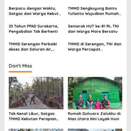
g
Jalan demi Keselamatan
Warga
Berpacu dengan Waktu,
TMMD Sengkuyung Bantu
a
Satgas dan Warga Kebut
Yulianto Wujudkan Rumah
t
Pembangunan TMMD
Layak Huni
Boyolali
i
23 Tahun PPAD Surakarta,
Semarak HUT ke-81 RI, TNI
Pengabdian Tak Berhenti
dan Warga Mare Bersatu
o
n
TMMD Serengan Perbaiki
TMMD di Serengan, TNI dan
Akses dan Saluran Air,
Warga Percepat
Warga Gotong Royong
Pembangunan Kampung
Don't Miss
Tak Kenal Libur, Satgas
Rumah Duhuaro Zalukhu di
TMMD Kebutan Perapian
Nias Utara Kini Layak Huni
Jalan demi Keselamatan
Warga