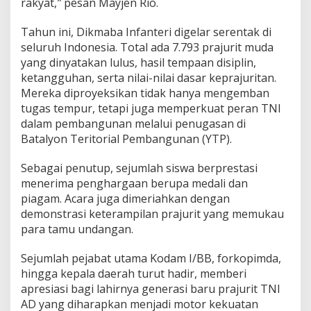
rakyat,
”
pesan Mayjen Rio.
r
P
Tahun ini, Dikmaba Infanteri digelar serentak di
e
m
seluruh Indonesia. Total ada 7.793 prajurit muda
b
yang dinyatakan lulus, hasil tempaan disiplin,
a
ketangguhan, serta nilai-nilai dasar keprajuritan.
n
Mereka diproyeksikan tidak hanya mengemban
g
tugas tempur, tetapi juga memperkuat peran TNI
u
n
dalam pembangunan melalui penugasan di
a
Batalyon Teritorial Pembangunan (YTP).
n
Sebagai penutup, sejumlah siswa berprestasi
menerima penghargaan berupa medali dan
piagam. Acara juga dimeriahkan dengan
demonstrasi keterampilan prajurit yang memukau
para tamu undangan.
Sejumlah pejabat utama Kodam I/BB, forkopimda,
hingga kepala daerah turut hadir, memberi
apresiasi bagi lahirnya generasi baru prajurit TNI
AD yang diharapkan menjadi motor kekuatan