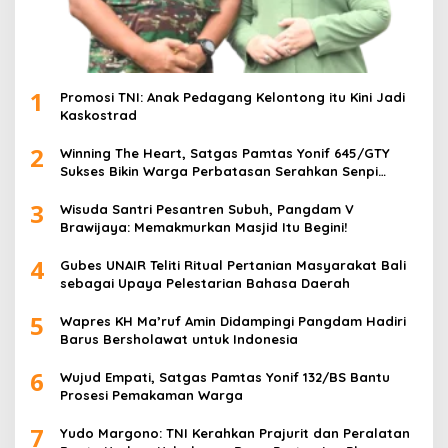
1
Promosi TNI: Anak Pedagang Kelontong itu Kini Jadi
Kaskostrad
2
Winning The Heart, Satgas Pamtas Yonif 645/GTY
Sukses Bikin Warga Perbatasan Serahkan Senpi
Rakitan
3
Wisuda Santri Pesantren Subuh, Pangdam V
Brawijaya: Memakmurkan Masjid Itu Begini!
4
Gubes UNAIR Teliti Ritual Pertanian Masyarakat Bali
sebagai Upaya Pelestarian Bahasa Daerah
5
Wapres KH Ma’ruf Amin Didampingi Pangdam Hadiri
Barus Bersholawat untuk Indonesia
6
Wujud Empati, Satgas Pamtas Yonif 132/BS Bantu
Prosesi Pemakaman Warga
7
Yudo Margono: TNI Kerahkan Prajurit dan Peralatan