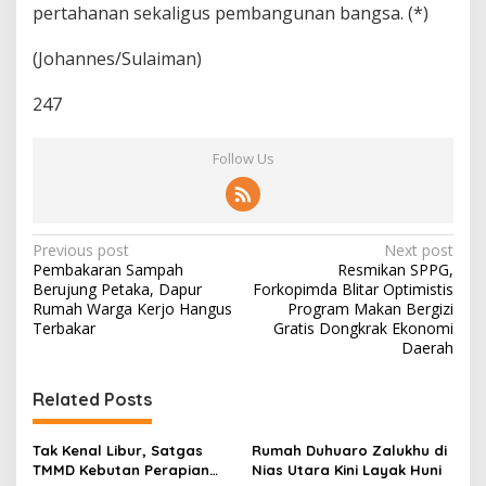
pertahanan sekaligus pembangunan bangsa. (*)
(Johannes/Sulaiman)
247
Follow Us
P
Previous post
Next post
Pembakaran Sampah
Resmikan SPPG,
o
Berujung Petaka, Dapur
Forkopimda Blitar Optimistis
s
Rumah Warga Kerjo Hangus
Program Makan Bergizi
Terbakar
Gratis Dongkrak Ekonomi
t
Daerah
n
Related Posts
a
v
Tak Kenal Libur, Satgas
Rumah Duhuaro Zalukhu di
i
TMMD Kebutan Perapian
Nias Utara Kini Layak Huni