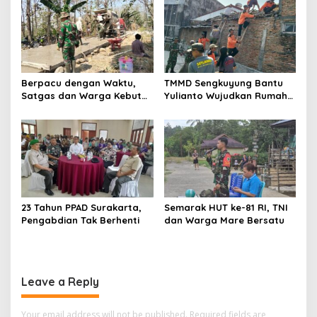
Berpacu dengan Waktu,
TMMD Sengkuyung Bantu
Satgas dan Warga Kebut
Yulianto Wujudkan Rumah
Pembangunan TMMD
Layak Huni
Boyolali
23 Tahun PPAD Surakarta,
Semarak HUT ke-81 RI, TNI
Pengabdian Tak Berhenti
dan Warga Mare Bersatu
Leave a Reply
Your email address will not be published.
Required fields are