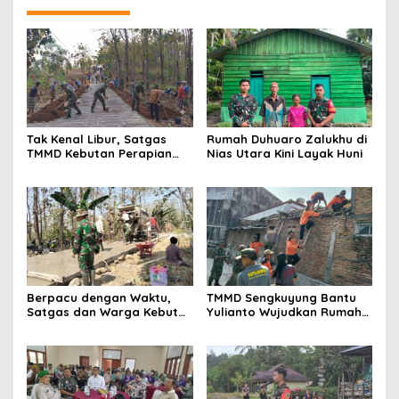
Tak Kenal Libur, Satgas
Rumah Duhuaro Zalukhu di
TMMD Kebutan Perapian
Nias Utara Kini Layak Huni
Jalan demi Keselamatan
Warga
Berpacu dengan Waktu,
TMMD Sengkuyung Bantu
Satgas dan Warga Kebut
Yulianto Wujudkan Rumah
Pembangunan TMMD
Layak Huni
Boyolali