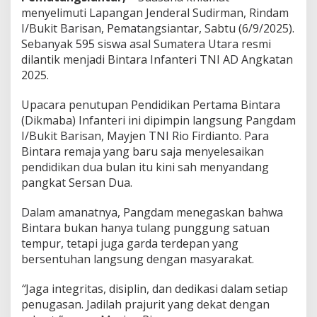
r
menyelimuti Lapangan Jenderal Sudirman, Rindam
i
I/Bukit Barisan, Pematangsiantar, Sabtu (6/9/2025).
t
Sebanyak 595 siswa asal Sumatera Utara resmi
M
u
dilantik menjadi Bintara Infanteri TNI AD Angkatan
d
2025.
a
D
Upacara penutupan Pendidikan Pertama Bintara
i
(Dikmaba) Infanteri ini dipimpin langsung Pangdam
h
a
I/Bukit Barisan, Mayjen TNI Rio Firdianto. Para
r
Bintara remaja yang baru saja menyelesaikan
a
pendidikan dua bulan itu kini sah menyandang
p
pangkat Sersan Dua.
k
a
n
Dalam amanatnya, Pangdam menegaskan bahwa
J
Bintara bukan hanya tulang punggung satuan
a
tempur, tetapi juga garda terdepan yang
d
bersentuhan langsung dengan masyarakat.
i
M
o
“
Jaga integritas, disiplin, dan dedikasi dalam setiap
t
penugasan. Jadilah prajurit yang dekat dengan
o