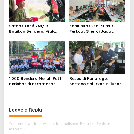
Satgas Yonif 764/IB
Komunitas Ojol Sumut
Bagikan Bendera, Ajak
Perkuat Sinergi Jaga
Warga Papua Semarakkan
Kamtibmas
HUT RI
1.000 Bendera Merah Putih
Reses di Ponorogo,
Berkibar di Perbatasan
Sartono Salurkan Puluhan
Sambas
Motor Pengangkut Sampah
Leave a Reply
Your email address will not be published.
Required fields are
marked
*