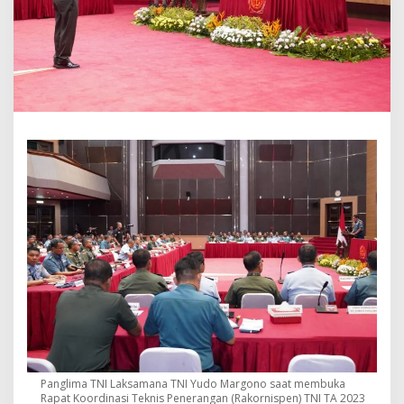
n
o
:
P
e
n
e
r
a
n
g
a
n
T
N
I
P
e
n
j
u
r
u
T
Panglima TNI Laksamana TNI Yudo Margono saat membuka
e
Rapat Koordinasi Teknis Penerangan (Rakornispen) TNI TA 2023