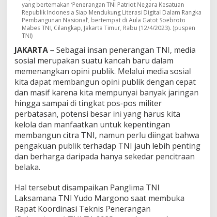
r
yang bertemakan ‘Penerangan TNI Patriot Negara Kesatuan
Republik Indonesia Siap Mendukung Literasi Digital Dalam Rangka
d
Pembangunan Nasional’, bertempat di Aula Gatot Soebroto
e
Mabes TNI, Cilangkap, Jakarta Timur, Rabu (12/4/2023). (puspen
p
TNI)
a
n
JAKARTA
– Sebagai insan penerangan TNI, media
P
sosial merupakan suatu kancah baru dalam
u
memenangkan opini publik. Melalui media sosial
b
kita dapat membangun opini publik dengan cepat
l
dan masif karena kita mempunyai banyak jaringan
i
k
hingga sampai di tingkat pos-pos militer
a
perbatasan, potensi besar ini yang harus kita
s
kelola dan manfaatkan untuk kepentingan
i
membangun citra TNI, namun perlu diingat bahwa
K
i
pengakuan publik terhadap TNI jauh lebih penting
n
dan berharga daripada hanya sekedar pencitraan
e
belaka.
r
j
Hal tersebut disampaikan Panglima TNI
a
T
Laksamana TNI Yudo Margono saat membuka
N
Rapat Koordinasi Teknis Penerangan
I