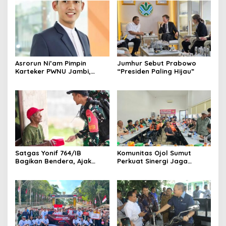
Asrorun Ni’am Pimpin
Jumhur Sebut Prabowo
Karteker PWNU Jambi,
“Presiden Paling Hijau”
Pengamat: Figur Pemimpin
Muda Visioner untuk Abad
Kedua NU
Satgas Yonif 764/IB
Komunitas Ojol Sumut
Bagikan Bendera, Ajak
Perkuat Sinergi Jaga
Warga Papua Semarakkan
Kamtibmas
HUT RI