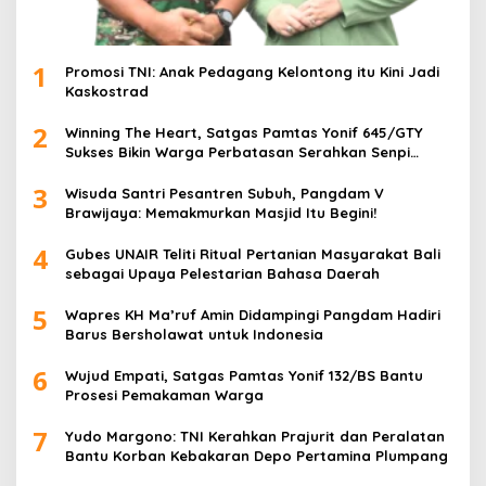
1
Promosi TNI: Anak Pedagang Kelontong itu Kini Jadi
Kaskostrad
2
Winning The Heart, Satgas Pamtas Yonif 645/GTY
Sukses Bikin Warga Perbatasan Serahkan Senpi
Rakitan
3
Wisuda Santri Pesantren Subuh, Pangdam V
Brawijaya: Memakmurkan Masjid Itu Begini!
4
Gubes UNAIR Teliti Ritual Pertanian Masyarakat Bali
sebagai Upaya Pelestarian Bahasa Daerah
5
Wapres KH Ma’ruf Amin Didampingi Pangdam Hadiri
Barus Bersholawat untuk Indonesia
6
Wujud Empati, Satgas Pamtas Yonif 132/BS Bantu
Prosesi Pemakaman Warga
7
Yudo Margono: TNI Kerahkan Prajurit dan Peralatan
Bantu Korban Kebakaran Depo Pertamina Plumpang