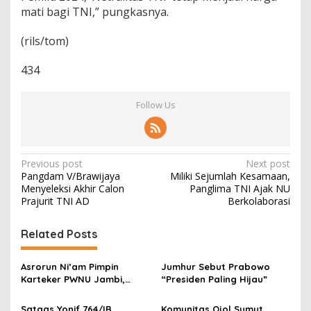
mati bagi TNI,” pungkasnya.
(rils/tom)
434
Follow Us
P
Previous post
Next post
Pangdam V/Brawijaya
Miliki Sejumlah Kesamaan,
o
Menyeleksi Akhir Calon
Panglima TNI Ajak NU
s
Prajurit TNI AD
Berkolaborasi
t
Related Posts
n
a
Asrorun Ni’am Pimpin
Jumhur Sebut Prabowo
v
Karteker PWNU Jambi,
“Presiden Paling Hijau”
Pengamat: Figur Pemimpin
i
Muda Visioner untuk Abad
Satgas Yonif 764/IB
Komunitas Ojol Sumut