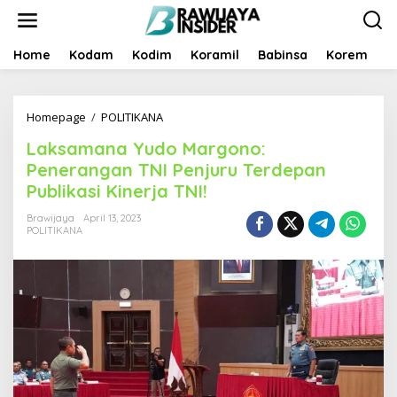
S
k
i
p
Home
Kodam
Kodim
Koramil
Babinsa
Korem
B
t
o
c
Homepage
/
POLITIKANA
L
o
a
n
Laksamana Yudo Margono:
k
t
s
e
Penerangan TNI Penjuru Terdepan
a
n
Publikasi Kinerja TNI!
m
t
a
Brawijaya
April 13, 2023
n
POLITIKANA
a
Y
u
d
o
M
a
r
g
o