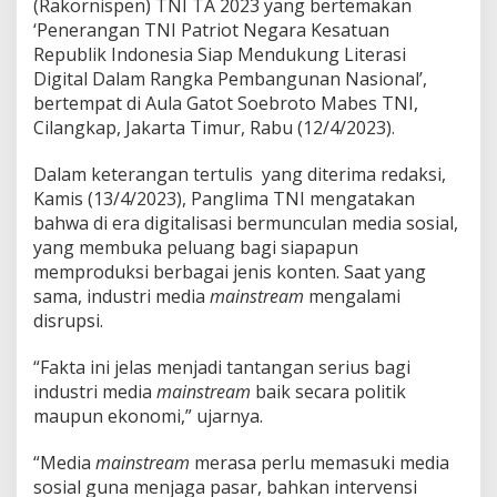
(Rakornispen) TNI TA 2023 yang bertemakan
!
‘Penerangan TNI Patriot Negara Kesatuan
Republik Indonesia Siap Mendukung Literasi
Digital Dalam Rangka Pembangunan Nasional’,
bertempat di Aula Gatot Soebroto Mabes TNI,
Cilangkap, Jakarta Timur, Rabu (12/4/2023).
Dalam keterangan tertulis yang diterima redaksi,
Kamis (13/4/2023), Panglima TNI mengatakan
bahwa di era digitalisasi bermunculan media sosial,
yang membuka peluang bagi siapapun
memproduksi berbagai jenis konten. Saat yang
sama, industri media
mainstream
mengalami
disrupsi.
“Fakta ini jelas menjadi tantangan serius bagi
industri media
mainstream
baik secara politik
maupun ekonomi,” ujarnya.
“Media
mainstream
merasa perlu memasuki media
sosial guna menjaga pasar, bahkan intervensi