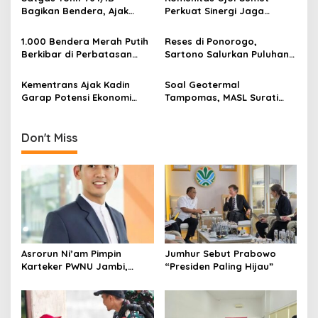
g
Kedua NU
Bagikan Bendera, Ajak
Perkuat Sinergi Jaga
Warga Papua Semarakkan
Kamtibmas
a
HUT RI
1.000 Bendera Merah Putih
Reses di Ponorogo,
t
Berkibar di Perbatasan
Sartono Salurkan Puluhan
i
Sambas
Motor Pengangkut Sampah
Kementrans Ajak Kadin
Soal Geotermal
o
Garap Potensi Ekonomi
Tampomas, MASL Surati
n
Kawasan Transmigrasi
Parpol dan Desak DPRD
Buka Dokumen Proyek
Don't Miss
Asrorun Ni’am Pimpin
Jumhur Sebut Prabowo
Karteker PWNU Jambi,
“Presiden Paling Hijau”
Pengamat: Figur Pemimpin
Muda Visioner untuk Abad
Kedua NU