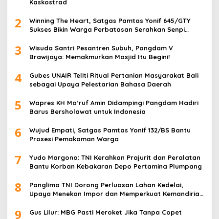
Kaskostrad
2
Winning The Heart, Satgas Pamtas Yonif 645/GTY
Sukses Bikin Warga Perbatasan Serahkan Senpi
Rakitan
3
Wisuda Santri Pesantren Subuh, Pangdam V
Brawijaya: Memakmurkan Masjid Itu Begini!
4
Gubes UNAIR Teliti Ritual Pertanian Masyarakat Bali
sebagai Upaya Pelestarian Bahasa Daerah
5
Wapres KH Ma’ruf Amin Didampingi Pangdam Hadiri
Barus Bersholawat untuk Indonesia
6
Wujud Empati, Satgas Pamtas Yonif 132/BS Bantu
Prosesi Pemakaman Warga
7
Yudo Margono: TNI Kerahkan Prajurit dan Peralatan
Bantu Korban Kebakaran Depo Pertamina Plumpang
8
Panglima TNI Dorong Perluasan Lahan Kedelai,
Upaya Menekan Impor dan Memperkuat Kemandirian
Pangan
9
Gus Lilur: MBG Pasti Meroket Jika Tanpa Copet