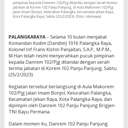
m
pimpinan kepada Danrem 102/Pjg ditandai dengan serah terima
jabatan di Korem 102 Panju Panjung, di Aula Makorem 102/Pjg
1
Jalan Imam Bonjol, Kelurahan Palangka, Kecamatan Jekan Raya,
0
Kota Palangka Raya, Sabtu (25/2/2023). (foto: istimewa)
1
6
/
P
PALANGKARAYA
– Selama 10 bulan menjabat
l
Komandan Kodim (Dandim) 1016 Palangka Raya,
k
Kolonel Inf Frans Kishin Panjaitan, S.A.P., M.P.M.,
P
a
M.Han telah resmi menyerahkan pucuk pimpinan
d
kepada Danrem 102/Pjg ditandai dengan serah
a
terima jabatan di Korem 102 Panju Panjung, Sabtu
D
(25/2/2023).
a
n
r
Kegiatan tersebut berlangsung di Aula Makorem
e
102/Pjg Jalan Imam Bonjol, Kelurahan Palangka,
m
Kecamatan Jekan Raya, Kota Palangka Raya, dan
1
dipimpin oleh Danrem 102 Panju Panjung Brigjen
0
2
TNI Bayu Permana.
/
P
Dalam momen itu, Danrem 102 Panju Panjung
j