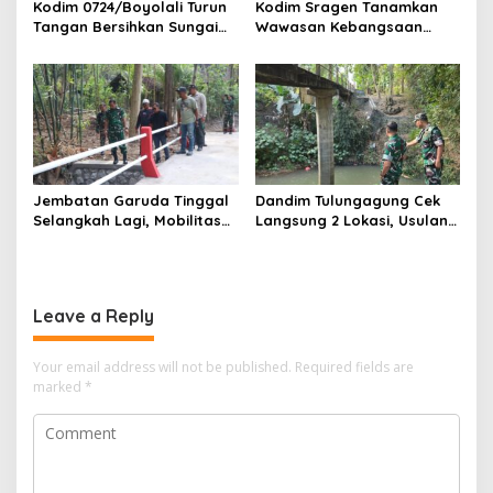
Kodim 0724/Boyolali Turun
Kodim Sragen Tanamkan
Tangan Bersihkan Sungai
Wawasan Kebangsaan
Serang, Ini Tujuannya
Saat MPLS, Ingatkan
Pelajar Tentang Hal Ini
Jembatan Garuda Tinggal
Dandim Tulungagung Cek
Selangkah Lagi, Mobilitas
Langsung 2 Lokasi, Usulan
Warga Kalidawir Segera
Pembangunan Jembatan
Pulih
Disiapkan Berdasarkan
Kondisi Lapangan
Leave a Reply
Your email address will not be published.
Required fields are
marked
*