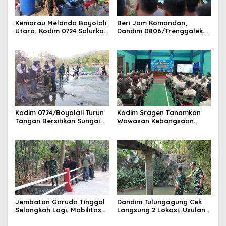
Kemarau Melanda Boyolali
Beri Jam Komandan,
Utara, Kodim 0724 Salurkan
Dandim 0806/Trenggalek
Air Bersih
Tekankan Hal Ini
Kodim 0724/Boyolali Turun
Kodim Sragen Tanamkan
Tangan Bersihkan Sungai
Wawasan Kebangsaan
Serang, Ini Tujuannya
Saat MPLS, Ingatkan
Pelajar Tentang Hal Ini
Jembatan Garuda Tinggal
Dandim Tulungagung Cek
Selangkah Lagi, Mobilitas
Langsung 2 Lokasi, Usulan
Warga Kalidawir Segera
Pembangunan Jembatan