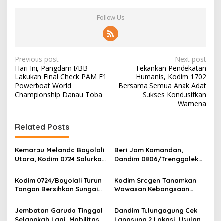
Follow Us
P
Previous post
Next post
Hari Ini, Pangdam I/BB
Tekankan Pendekatan
o
Lakukan Final Check PAM F1
Humanis, Kodim 1702
s
Powerboat World
Bersama Semua Anak Adat
Championship Danau Toba
Sukses Kondusifkan
t
Wamena
n
Related Posts
a
v
Kemarau Melanda Boyolali
Beri Jam Komandan,
i
Utara, Kodim 0724 Salurkan
Dandim 0806/Trenggalek
g
Air Bersih
Tekankan Hal Ini
Kodim 0724/Boyolali Turun
Kodim Sragen Tanamkan
a
Tangan Bersihkan Sungai
Wawasan Kebangsaan
t
Serang, Ini Tujuannya
Saat MPLS, Ingatkan
Pelajar Tentang Hal Ini
i
Jembatan Garuda Tinggal
Dandim Tulungagung Cek
Selangkah Lagi, Mobilitas
Langsung 2 Lokasi, Usulan