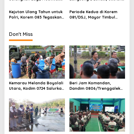
o
Warga Kalidawir Segera
Pembangunan Jembatan
n
Pulih
Disiapkan Berdasarkan
Kejutan Ulang Tahun untuk
Periode Kedua di Korem
Kondisi Lapangan
Polri, Korem 083 Tegaskan
081/DSJ, Mayor Timbul
Sinergi Menjaga Kota
Resmi Jabat Kasilog
Malang
Don't Miss
Kemarau Melanda Boyolali
Beri Jam Komandan,
Utara, Kodim 0724 Salurkan
Dandim 0806/Trenggalek
Air Bersih
Tekankan Hal Ini