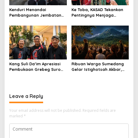
Kenduri Menandai
Ke Toba, KASAD Tekankan
Pembangunan Jembatan
Pentingnya Menjaga
Garuda, Pulihkan Akses
Warisan Budaya dan
Warga Sananwetan
Mempererat Persaudaraan
Kang ​Suli Da’im Apresiasi
Ribuan Warga Sumedang
Pembukaan Grebeg Suro
Gelar Istighotsah Akbar,
2026, Ribuan Warga Padati
Tolak Rencana Geothermal
Alun-Alun Ponorogo
Gunung Tampomas
Leave a Reply
Your email address will not be published.
Required fields are
marked
*