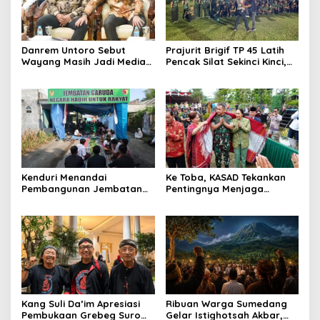
Danrem Untoro Sebut
Prajurit Brigif TP 45 Latih
Wayang Masih Jadi Media
Pencak Silat Sekinci Kinci,
Efektif Tanamkan Nilai
Ikhtiar Merawat Warisan
Kebangsaan
Budaya Lampung
Kenduri Menandai
Ke Toba, KASAD Tekankan
Pembangunan Jembatan
Pentingnya Menjaga
Garuda, Pulihkan Akses
Warisan Budaya dan
Warga Sananwetan
Mempererat Persaudaraan
Kang ​Suli Da’im Apresiasi
Ribuan Warga Sumedang
Pembukaan Grebeg Suro
Gelar Istighotsah Akbar,