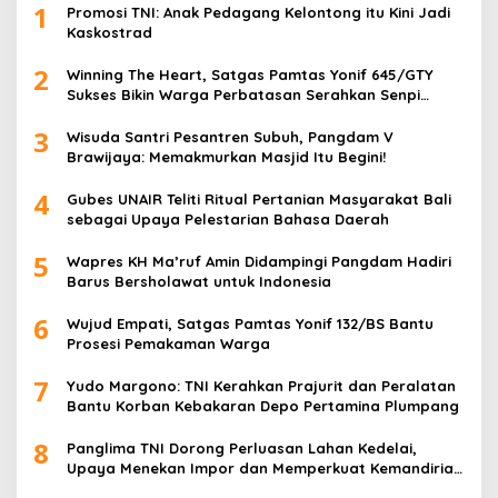
1
Promosi TNI: Anak Pedagang Kelontong itu Kini Jadi
Kaskostrad
2
Winning The Heart, Satgas Pamtas Yonif 645/GTY
Sukses Bikin Warga Perbatasan Serahkan Senpi
Rakitan
3
Wisuda Santri Pesantren Subuh, Pangdam V
Brawijaya: Memakmurkan Masjid Itu Begini!
4
Gubes UNAIR Teliti Ritual Pertanian Masyarakat Bali
sebagai Upaya Pelestarian Bahasa Daerah
5
Wapres KH Ma’ruf Amin Didampingi Pangdam Hadiri
Barus Bersholawat untuk Indonesia
6
Wujud Empati, Satgas Pamtas Yonif 132/BS Bantu
Prosesi Pemakaman Warga
7
Yudo Margono: TNI Kerahkan Prajurit dan Peralatan
Bantu Korban Kebakaran Depo Pertamina Plumpang
8
Panglima TNI Dorong Perluasan Lahan Kedelai,
Upaya Menekan Impor dan Memperkuat Kemandirian
Pangan