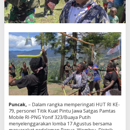
l
a
m
a
n
P
a
p
u
a
B
e
r
s
a
m
a
K
s
a
Puncak,
– Dalam rangka memperingati HUT RI KE-
t
79, personel Titik Kuat Pintu Jawa Satgas Pamtas
r
Mobile RI-PNG Yonif 323/Buaya Putih
i
a
menyelenggarakan lomba 17 Agustus bersama
B