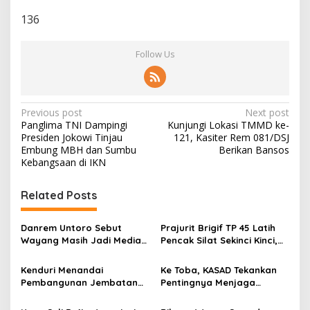
136
Follow Us
P
Previous post
Next post
Panglima TNI Dampingi
Kunjungi Lokasi TMMD ke-
o
Presiden Jokowi Tinjau
121, Kasiter Rem 081/DSJ
s
Embung MBH dan Sumbu
Berikan Bansos
Kebangsaan di IKN
t
n
Related Posts
a
v
Danrem Untoro Sebut
Prajurit Brigif TP 45 Latih
Wayang Masih Jadi Media
Pencak Silat Sekinci Kinci,
i
Efektif Tanamkan Nilai
Ikhtiar Merawat Warisan
g
Kebangsaan
Budaya Lampung
Kenduri Menandai
Ke Toba, KASAD Tekankan
Pembangunan Jembatan
Pentingnya Menjaga
a
Garuda, Pulihkan Akses
Warisan Budaya dan
t
Warga Sananwetan
Mempererat Persaudaraan