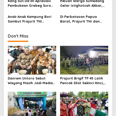
Kang ​Suli Da’im Apresiasi
Ribuan Warga Sumedang
i
Pembukaan Grebeg Suro
Gelar Istighotsah Akbar,
2026, Ribuan Warga Padati
Tolak Rencana Geothermal
o
Alun-Alun Ponorogo
Gunung Tampomas
Anak-Anak Kampung Bori
Di Perbatasan Papua
n
Sambut Prajurit TNI
Barat, Prajurit TNI dan
dengan Tawa dan Cerita
Warga Bergotong Royong
Merenovasi Gereja di
Kampung Subin
Don't Miss
Danrem Untoro Sebut
Prajurit Brigif TP 45 Latih
Wayang Masih Jadi Media
Pencak Silat Sekinci Kinci,
Efektif Tanamkan Nilai
Ikhtiar Merawat Warisan
Kebangsaan
Budaya Lampung