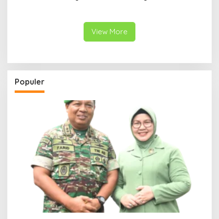
2026, Ribuan Warga Padati
Tolak Rencana Geothermal
Alun-Alun Ponorogo
Gunung Tampomas
View More
Populer