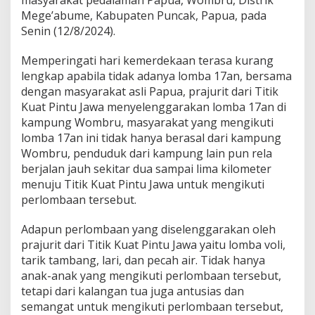
masyarakat pedalaman Papua, Wombru, Distrik
u
Mege’abume, Kabupaten Puncak, Papua, pada
a
Senin (12/8/2024).
y
a
P
Memperingati hari kemerdekaan terasa kurang
u
lengkap apabila tidak adanya lomba 17an, bersama
t
dengan masyarakat asli Papua, prajurit dari Titik
i
Kuat Pintu Jawa menyelenggarakan lomba 17an di
h
P
kampung Wombru, masyarakat yang mengikuti
e
lomba 17an ini tidak hanya berasal dari kampung
r
Wombru, penduduk dari kampung lain pun rela
i
berjalan jauh sekitar dua sampai lima kilometer
n
menuju Titik Kuat Pintu Jawa untuk mengikuti
g
a
perlombaan tersebut.
t
i
Adapun perlombaan yang diselenggarakan oleh
H
prajurit dari Titik Kuat Pintu Jawa yaitu lomba voli,
U
tarik tambang, lari, dan pecah air. Tidak hanya
T
R
anak-anak yang mengikuti perlombaan tersebut,
I
tetapi dari kalangan tua juga antusias dan
k
semangat untuk mengikuti perlombaan tersebut,
e