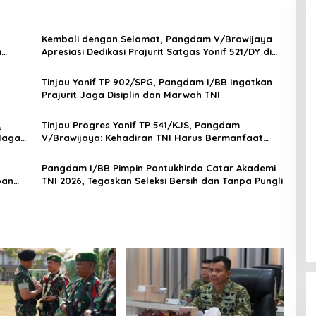
Kembali dengan Selamat, Pangdam V/Brawijaya
m
Apresiasi Dedikasi Prajurit Satgas Yonif 521/DY di
Perbatasan RI-PNG
Tinjau Yonif TP 902/SPG, Pangdam I/BB Ingatkan
Prajurit Jaga Disiplin dan Marwah TNI
,
Tinjau Progres Yonif TP 541/KJS, Pangdam
 Naga
V/Brawijaya: Kehadiran TNI Harus Bermanfaat
bagi Warga
Pangdam I/BB Pimpin Pantukhirda Catar Akademi
pan
TNI 2026, Tegaskan Seleksi Bersih dan Tanpa Pungli