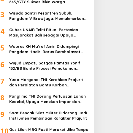
645/GTY Sukses Bikin Warga
Perbatasan Serahkan Senpi Rakitan
3
Wisuda Santri Pesantren Subuh,
Pangdam V Brawijaya: Memakmurkan
Masjid Itu Begini!
4
Gubes UNAIR Teliti Ritual Pertanian
Masyarakat Bali sebagai Upaya
Pelestarian Bahasa Daerah
5
Wapres KH Ma’ruf Amin Didampingi
Pangdam Hadiri Barus Bersholawat
untuk Indonesia
6
Wujud Empati, Satgas Pamtas Yonif
132/BS Bantu Prosesi Pemakaman
Warga
7
Yudo Margono: TNI Kerahkan Prajurit
dan Peralatan Bantu Korban
Kebakaran Depo Pertamina Plumpang
8
Panglima TNI Dorong Perluasan Lahan
Kedelai, Upaya Menekan Impor dan
Memperkuat Kemandirian Pangan
9
Saat Pencak Silat Militer Didorong Jadi
Instrumen Pembinaan Karakter Prajurit
10
Gus Lilur: MBG Pasti Meroket Jika Tanpa