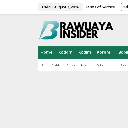
S
k
Friday, August 7, 2026
Terms of Service
In
i
p
t
o
c
o
n
t
Home
Kodam
Kodim
Koramil
Babi
e
n
t
Berita Politik
Persija Jakarta
Mobil
PPP
Geri