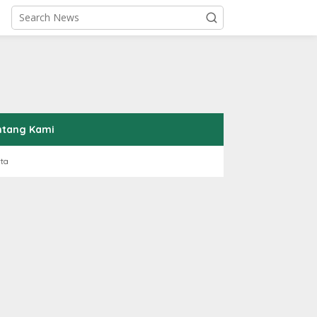
ntang Kami
rta