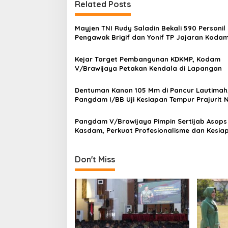
Related Posts
n
a
Mayjen TNI Rudy Saladin Bekali 590 Personil
v
Pengawak Brigif dan Yonif TP Jajaran Koda
V/Brawijaya
i
Kejar Target Pembangunan KDKMP, Kodam
g
V/Brawijaya Petakan Kendala di Lapangan
a
Dentuman Kanon 105 Mm di Pancur Lautimah
t
Pangdam I/BB Uji Kesiapan Tempur Prajurit
i
Karimata
Pangdam V/Brawijaya Pimpin Sertijab Asops
o
Kasdam, Perkuat Profesionalisme dan Kesia
n
Operasional Satuan
Don't Miss