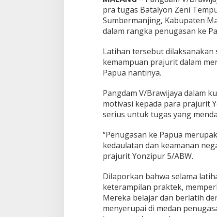
u
pra tugas Batalyon Zeni Tempu
r
5
Sumbermanjing, Kabupaten Mal
/
dalam rangka penugasan ke Pa
A
B
Latihan tersebut dilaksanakan
W
kemampuan prajurit dalam men
Papua nantinya.
Pangdam V/Brawijaya dalam k
motivasi kepada para prajurit
serius untuk tugas yang menda
“Penugasan ke Papua merupak
kedaulatan dan keamanan negar
prajurit Yonzipur 5/ABW.
Dilaporkan bahwa selama latih
keterampilan praktek, memperk
Mereka belajar dan berlatih d
menyerupai di medan penugasa