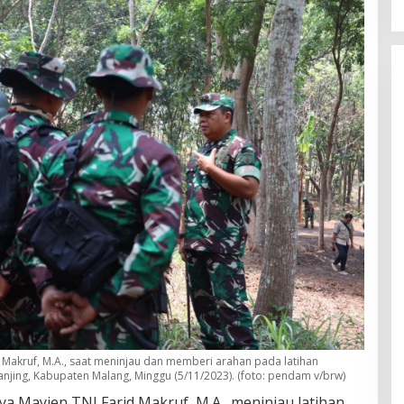
Makruf, M.A., saat meninjau dan memberi arahan pada latihan
jing, Kabupaten Malang, Minggu (5/11/2023). (foto: pendam v/brw)
a Mayjen TNI Farid Makruf, M.A., meninjau latihan