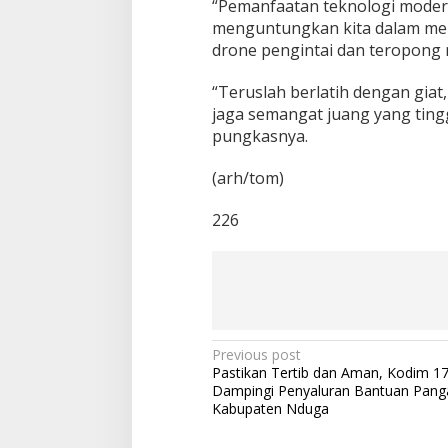
“Pemanfaatan teknologi moder
menguntungkan kita dalam me
drone pengintai dan teropong
“Teruslah berlatih dengan giat,
jaga semangat juang yang ting
pungkasnya.
(arh/tom)
226
P
Previous post
Pastikan Tertib dan Aman, Kodim 1
o
Dampingi Penyaluran Bantuan Pang
s
Kabupaten Nduga
t