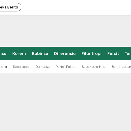
deks Berita
nsa
Korem
Babinsa
Diferensia
Filantropi
Persit
Te
ndra
Sepakbola
Daihatsu
Partai Politik
Sepakbola Kita
Banjir Jaka