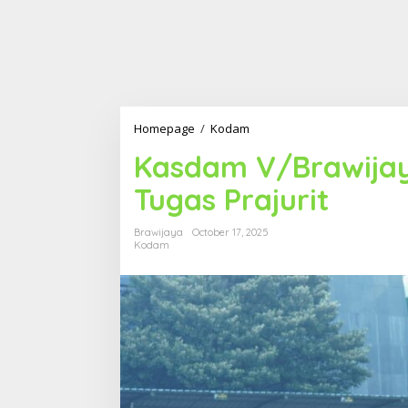
Homepage
/
Kodam
K
a
Kasdam V/Brawijay
s
d
Tugas Prajurit
a
m
V
Brawijaya
October 17, 2025
/
Kodam
B
r
a
w
i
j
a
y
a
I