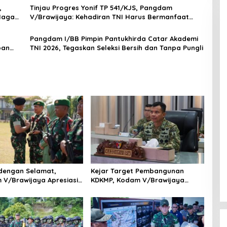
,
Tinjau Progres Yonif TP 541/KJS, Pangdam
 Naga
V/Brawijaya: Kehadiran TNI Harus Bermanfaat
bagi Warga
Pangdam I/BB Pimpin Pantukhirda Catar Akademi
pan
TNI 2026, Tegaskan Seleksi Bersih dan Tanpa Pungli
dengan Selamat,
Kejar Target Pembangunan
V/Brawijaya Apresiasi
KDKMP, Kodam V/Brawijaya
Prajurit Satgas Yonif
Petakan Kendala di Lapangan
i Perbatasan RI-PNG