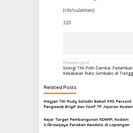
(rils/sulaiman)
320
P
Previous post
Sinergi TNI-Polri-Damkar Padamkan
o
Kebakaran Ruko Sembako di Trengg
s
t
Related Posts
n
Mayjen TNI Rudy Saladin Bekali 590 Personil
a
Pengawak Brigif dan Yonif TP Jajaran Koda
v
V/Brawijaya
Kejar Target Pembangunan KDKMP, Kodam
i
V/Brawijaya Petakan Kendala di Lapangan
g