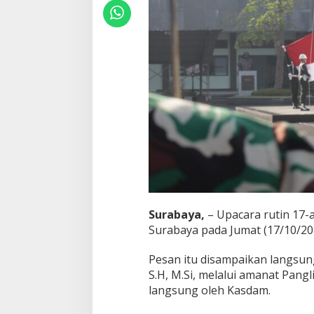
r
i
t
Surabaya,
– Upacara rutin 17
Surabaya pada Jumat (17/10/20
Pesan itu disampaikan langsun
S.H, M.Si, melalui amanat Pang
langsung oleh Kasdam.