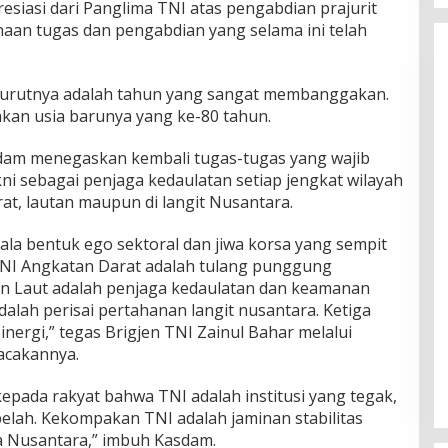
presiasi dari Panglima TNI atas pengabdian prajurit
aan tugas dan pengabdian yang selama ini telah
nurutnya adalah tahun yang sangat membanggakan.
akan usia barunya yang ke-80 tahun.
sdam menegaskan kembali tugas-tugas yang wajib
kni sebagai penjaga kedaulatan setiap jengkat wilayah
rat, lautan maupun di langit Nusantara.
ala bentuk ego sektoral dan jiwa korsa yang sempit
 TNI Angkatan Darat adalah tulang punggung
an Laut adalah penjaga kedaulatan dan keamanan
alah perisai pertahanan langit nusantara. Ketiga
inergi,” tegas Brigjen TNI Zainul Bahar melalui
acakannya.
epada rakyat bahwa TNI adalah institusi yang tegak,
belah. Kekompakan TNI adalah jaminan stabilitas
la Nusantara,” imbuh Kasdam.