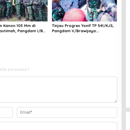
 Kanon 105 Mm di
Tinjau Progres Yonif TP 541/KJS,
autimah, Pangdam I/BB
Pangdam V/Brawijaya:
pan Tempur Prajurit
Kehadiran TNI Harus Bermanfaat
rimata
bagi Warga
ields are marked
*