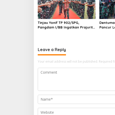
Tinjau Yonif TP 902/SPG,
Dentuman
Pangdam I/BB Ingatkan Prajurit
Pancur L
Jaga Disiplin dan Marwah TNI
Uji Kesia
Naga Ka
Leave a Reply
Your email address will not be published.
Required f