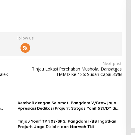
Follow Us
Next post
Tinjau Lokasi Perehaban Mushola, Dansatgas
alek
TMMD Ke-126: Sudah Capai 35%!
Kembali dengan Selamat, Pangdam V/Brawijaya
m
Apresiasi Dedikasi Prajurit Satgas Yonif 521/DY di
Perbatasan RI-PNG
Tinjau Yonif TP 902/SPG, Pangdam I/BB Ingatkan
Prajurit Jaga Disiplin dan Marwah TNI