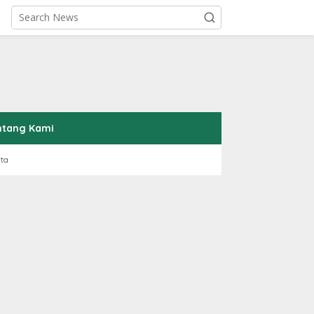
ntang Kami
rta