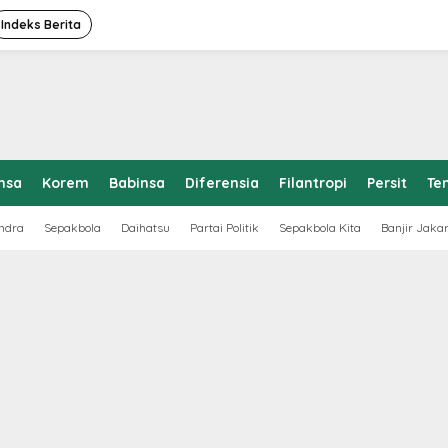
Indeks Berita
nsa
Korem
Babinsa
Diferensia
Filantropi
Persit
Te
ndra
Sepakbola
Daihatsu
Partai Politik
Sepakbola Kita
Banjir Jaka