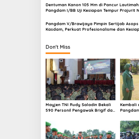
a
Dentuman Kanon 105 Mm di Pancur Lautimah
Pangdam I/BB Uji Kesiapan Tempur Prajurit
t
Karimata
i
Pangdam V/Brawijaya Pimpin Sertijab Asops
Kasdam, Perkuat Profesionalisme dan Kesia
o
Operasional Satuan
n
Don't Miss
Mayjen TNI Rudy Saladin Bekali
Kembali 
590 Personil Pengawak Brigif dan
Pangdam 
Yonif TP Jajaran Kodam
Dedikasi 
V/Brawijaya
521/DY d