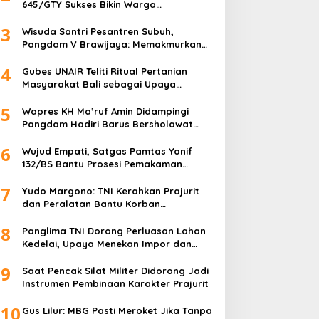
645/GTY Sukses Bikin Warga
Perbatasan Serahkan Senpi Rakitan
3
Wisuda Santri Pesantren Subuh,
Pangdam V Brawijaya: Memakmurkan
Masjid Itu Begini!
4
Gubes UNAIR Teliti Ritual Pertanian
Masyarakat Bali sebagai Upaya
Pelestarian Bahasa Daerah
5
Wapres KH Ma’ruf Amin Didampingi
Pangdam Hadiri Barus Bersholawat
untuk Indonesia
6
Wujud Empati, Satgas Pamtas Yonif
132/BS Bantu Prosesi Pemakaman
Warga
7
Yudo Margono: TNI Kerahkan Prajurit
dan Peralatan Bantu Korban
Kebakaran Depo Pertamina Plumpang
8
Panglima TNI Dorong Perluasan Lahan
Kedelai, Upaya Menekan Impor dan
Memperkuat Kemandirian Pangan
9
Saat Pencak Silat Militer Didorong Jadi
Instrumen Pembinaan Karakter Prajurit
10
Gus Lilur: MBG Pasti Meroket Jika Tanpa