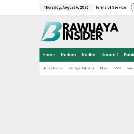
S
k
Thursday, August 6, 2026
Terms of Service
i
p
t
o
c
o
n
t
Home
Kodam
Kodim
Koramil
Babi
e
n
t
Berita Politik
Persija Jakarta
Mobil
PPP
Geri