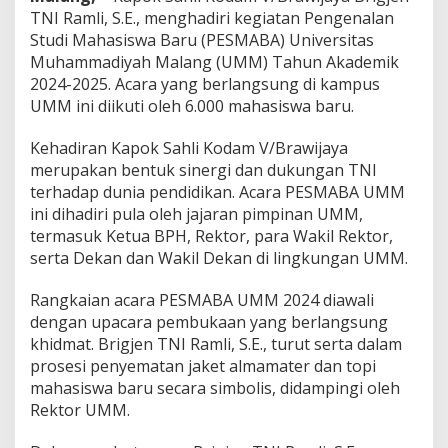
d
TNI Ramli, S.E., menghadiri kegiatan Pengenalan
a
Studi Mahasiswa Baru (PESMABA) Universitas
d
Muhammadiyah Malang (UMM) Tahun Akademik
i
T
2024-2025. Acara yang berlangsung di kampus
a
UMM ini diikuti oleh 6.000 mahasiswa baru.
n
g
Kehadiran Kapok Sahli Kodam V/Brawijaya
a
merupakan bentuk sinergi dan dukungan TNI
n
G
terhadap dunia pendidikan. Acara PESMABA UMM
e
ini dihadiri pula oleh jajaran pimpinan UMM,
n
termasuk Ketua BPH, Rektor, para Wakil Rektor,
e
serta Dekan dan Wakil Dekan di lingkungan UMM.
r
a
s
Rangkaian acara PESMABA UMM 2024 diawali
i
dengan upacara pembukaan yang berlangsung
M
khidmat. Brigjen TNI Ramli, S.E., turut serta dalam
u
prosesi penyematan jaket almamater dan topi
d
mahasiswa baru secara simbolis, didampingi oleh
a
!
Rektor UMM.