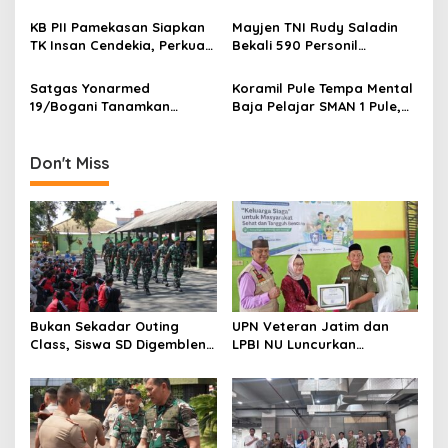
Teladan di Sekolah Rakyat
Tropis untuk Kemandirian
t
Kesehatan Nasional
KB PII Pamekasan Siapkan
Mayjen TNI Rudy Saladin
i
TK Insan Cendekia, Perkuat
Bekali 590 Personil
Fondasi Karakter Generasi
Pengawak Brigif dan Yonif
o
Bangsa Sejak Dini
TP Jajaran Kodam
Satgas Yonarmed
Koramil Pule Tempa Mental
n
V/Brawijaya
19/Bogani Tanamkan
Baja Pelajar SMAN 1 Pule,
Nasionalisme Pelajar
Mountaineering Jadi
Perbatasan
Wahana Pendidikan
Karakter
Don't Miss
Bukan Sekadar Outing
UPN Veteran Jatim dan
Class, Siswa SD Digembleng
LPBI NU Luncurkan
Disiplin ala TNI
“Keluarga Siaga” Perkuat
Ketangguhan Bencana