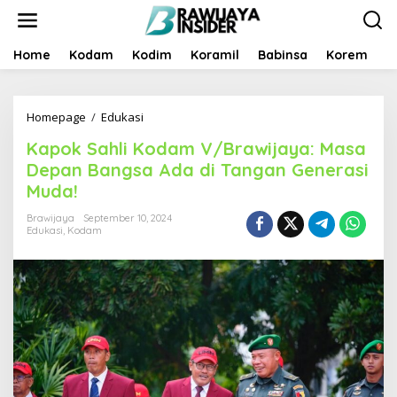
S
k
i
p
Home
Kodam
Kodim
Koramil
Babinsa
Korem
B
t
o
c
Homepage
/
Edukasi
K
o
a
n
Kapok Sahli Kodam V/Brawijaya: Masa
p
t
o
e
Depan Bangsa Ada di Tangan Generasi
k
n
Muda!
S
t
a
Brawijaya
September 10, 2024
h
Edukasi
,
Kodam
l
i
K
o
d
a
m
V
/
B