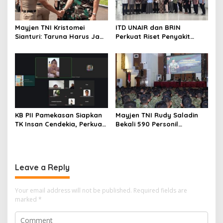
Mayjen TNI Kristomei
ITD UNAIR dan BRIN
Sianturi: Taruna Harus Jadi
Perkuat Riset Penyakit
Teladan di Sekolah Rakyat
Tropis untuk Kemandirian
Kesehatan Nasional
KB PII Pamekasan Siapkan
Mayjen TNI Rudy Saladin
TK Insan Cendekia, Perkuat
Bekali 590 Personil
Fondasi Karakter Generasi
Pengawak Brigif dan Yonif
Bangsa Sejak Dini
TP Jajaran Kodam
V/Brawijaya
Leave a Reply
Your email address will not be published.
Required fields are
marked
*