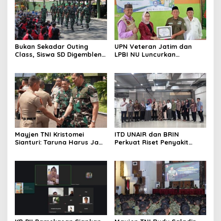
Bukan Sekadar Outing
UPN Veteran Jatim dan
Class, Siswa SD Digembleng
LPBI NU Luncurkan
Disiplin ala TNI
“Keluarga Siaga” Perkuat
Ketangguhan Bencana
Mayjen TNI Kristomei
ITD UNAIR dan BRIN
Sianturi: Taruna Harus Jadi
Perkuat Riset Penyakit
Teladan di Sekolah Rakyat
Tropis untuk Kemandirian
Kesehatan Nasional