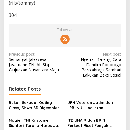
(rils/tommy)
304
Follow Us
P
Previous post
Next post
Semangat Jalesveva
Ngetrail Bareng, Cara
o
Jayamahe TNI AL Siap
Dandim Ponorogo
s
Wujudkan Nusantara Maju
Berolahraga Sembari
Lakukan Bakti Sosial
t
n
Related Posts
a
v
Bukan Sekadar Outing
UPN Veteran Jatim dan
Class, Siswa SD Digembleng
LPBI NU Luncurkan
i
Disiplin ala TNI
“Keluarga Siaga” Perkuat
g
Ketangguhan Bencana
Mayjen TNI Kristomei
ITD UNAIR dan BRIN
Sianturi: Taruna Harus Jadi
Perkuat Riset Penyakit
a