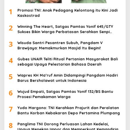
1
Promosi TNI: Anak Pedagang Kelontong itu Kini Jadi
Kaskostrad
2
Winning The Heart, Satgas Pamtas Yonif 645/GTY
Sukses Bikin Warga Perbatasan Serahkan Senpi
Rakitan
3
Wisuda Santri Pesantren Subuh, Pangdam V
Brawijaya: Memakmurkan Masjid Itu Begini!
4
Gubes UNAIR Teliti Ritual Pertanian Masyarakat Bali
sebagai Upaya Pelestarian Bahasa Daerah
5
Wapres KH Ma’ruf Amin Didampingi Pangdam Hadiri
Barus Bersholawat untuk Indonesia
6
Wujud Empati, Satgas Pamtas Yonif 132/BS Bantu
Prosesi Pemakaman Warga
7
Yudo Margono: TNI Kerahkan Prajurit dan Peralatan
Bantu Korban Kebakaran Depo Pertamina Plumpang
8
Panglima TNI Dorong Perluasan Lahan Kedelai,
Upaya Menekan Impor dan Memperkuat Kemandirian