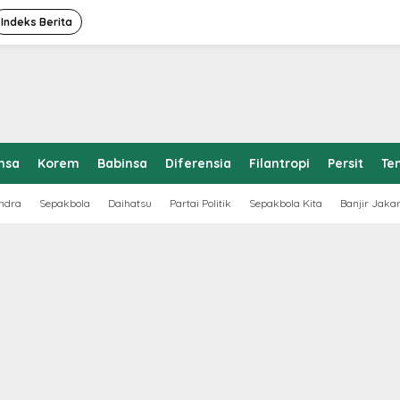
Indeks Berita
nsa
Korem
Babinsa
Diferensia
Filantropi
Persit
Te
ndra
Sepakbola
Daihatsu
Partai Politik
Sepakbola Kita
Banjir Jaka