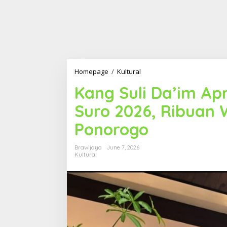
Homepage
/
Kultural
K
a
Kang ​Suli Da’im A
n
g
Suro 2026, Ribuan 
S
Ponorogo
u
l
i
Brawijaya
June 7, 2026
D
Kultural
a
'
i
m
A
p
r
e