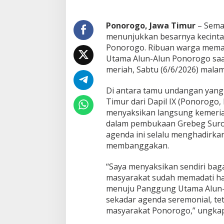
n
-
A
​Ponorogo, Jawa Timur
– Sema
l
menunjukkan besarnya kecintaa
u
Ponorogo. Ribuan warga mema
n
P
Utama Alun-Alun Ponorogo sa
o
meriah, Sabtu (6/6/2026) malam
n
o
Di antara tamu undangan yang h
r
Timur dari Dapil IX (Ponorogo,
o
g
menyaksikan langsung kemeriah
o
dalam pembukaan Grebeg Suro 
agenda ini selalu menghadirk
membanggakan.
“Saya menyaksikan sendiri baga
masyarakat sudah memadati ha
menuju Panggung Utama Alun-
sekadar agenda seremonial, tet
masyarakat Ponorogo,” ungkap 