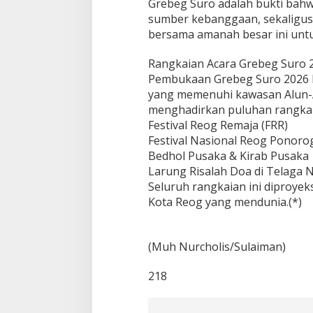
Grebeg Suro adalah bukti bah
sumber kebanggaan, sekaligus
bersama amanah besar ini untu
Rangkaian Acara Grebeg Suro 
Pembukaan Grebeg Suro 2026 b
yang memenuhi kawasan Alun-Al
menghadirkan puluhan rangkaia
​Festival Reog Remaja (FRR)
​Festival Nasional Reog Ponoro
​Bedhol Pusaka & Kirab Pusaka
​Larung Risalah Doa di Telaga 
​Seluruh rangkaian ini dipro
Kota Reog yang mendunia.(*)
(Muh Nurcholis/Sulaiman)
218