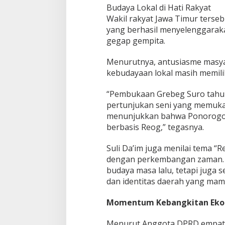
Budaya Lokal di Hati Rakyat
​Wakil rakyat Jawa Timur ters
yang berhasil menyelenggara
gegap gempita.
Menurutnya, antusiasme masya
kebudayaan lokal masih memilik
“Pembukaan Grebeg Suro tahun 
pertunjukan seni yang memukau
menunjukkan bahwa Ponorogo 
berbasis Reog,” tegasnya.
Suli Da’im juga menilai tema “
dengan perkembangan zaman. R
budaya masa lalu, tetapi juga 
dan identitas daerah yang mamp
​Momentum Kebangkitan Eko
Menurut Anggota DPRD empat 