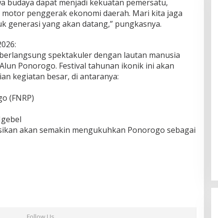
wa budaya dapat menjadi kekuatan pemersatu,
 motor penggerak ekonomi daerah. Mari kita jaga
k generasi yang akan datang,” pungkasnya.
2026:
erlangsung spektakuler dengan lautan manusia
un Ponorogo. Festival tahunan ikonik ini akan
n kegiatan besar, di antaranya:
go (FNRP)
Ngebel
yeksikan akan semakin mengukuhkan Ponorogo sebagai
Follow Us