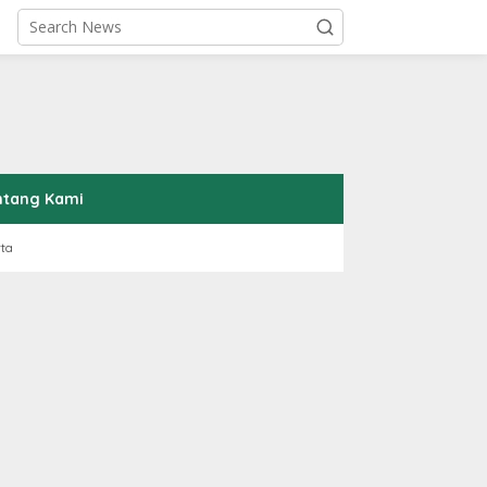
ntang Kami
rta