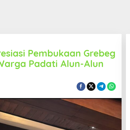
presiasi Pembukaan Grebeg
Warga Padati Alun-Alun