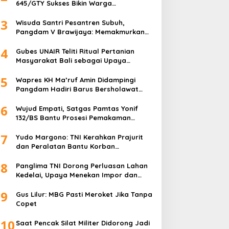
645/GTY Sukses Bikin Warga
Perbatasan Serahkan Senpi Rakitan
3
Wisuda Santri Pesantren Subuh,
Pangdam V Brawijaya: Memakmurkan
Masjid Itu Begini!
4
Gubes UNAIR Teliti Ritual Pertanian
Masyarakat Bali sebagai Upaya
Pelestarian Bahasa Daerah
5
Wapres KH Ma’ruf Amin Didampingi
Pangdam Hadiri Barus Bersholawat
untuk Indonesia
6
Wujud Empati, Satgas Pamtas Yonif
132/BS Bantu Prosesi Pemakaman
Warga
7
Yudo Margono: TNI Kerahkan Prajurit
dan Peralatan Bantu Korban
Kebakaran Depo Pertamina Plumpang
8
Panglima TNI Dorong Perluasan Lahan
Kedelai, Upaya Menekan Impor dan
Memperkuat Kemandirian Pangan
9
Gus Lilur: MBG Pasti Meroket Jika Tanpa
Copet
10
Saat Pencak Silat Militer Didorong Jadi