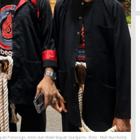
ati Ponorogo, Amin dan Wakil Bupati Soedjarno. (foto : Muh Nurcholis)