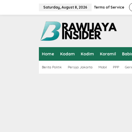
S
k
Saturday, August 8, 2026
Terms of Service
i
p
t
o
c
o
n
t
Home
Kodam
Kodim
Koramil
Babi
e
n
t
Berita Politik
Persija Jakarta
Mobil
PPP
Geri