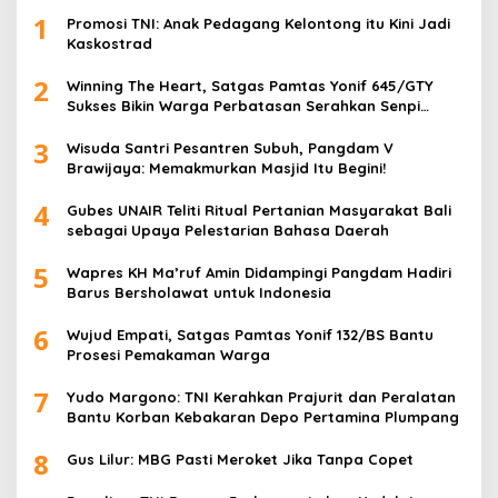
1
Promosi TNI: Anak Pedagang Kelontong itu Kini Jadi
Kaskostrad
2
Winning The Heart, Satgas Pamtas Yonif 645/GTY
Sukses Bikin Warga Perbatasan Serahkan Senpi
Rakitan
3
Wisuda Santri Pesantren Subuh, Pangdam V
Brawijaya: Memakmurkan Masjid Itu Begini!
4
Gubes UNAIR Teliti Ritual Pertanian Masyarakat Bali
sebagai Upaya Pelestarian Bahasa Daerah
5
Wapres KH Ma’ruf Amin Didampingi Pangdam Hadiri
Barus Bersholawat untuk Indonesia
6
Wujud Empati, Satgas Pamtas Yonif 132/BS Bantu
Prosesi Pemakaman Warga
7
Yudo Margono: TNI Kerahkan Prajurit dan Peralatan
Bantu Korban Kebakaran Depo Pertamina Plumpang
8
Gus Lilur: MBG Pasti Meroket Jika Tanpa Copet