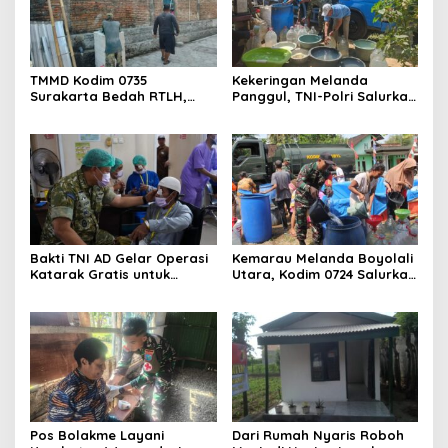
TMMD Kodim 0735
Kekeringan Melanda
Surakarta Bedah RTLH,
Panggul, TNI-Polri Salurkan
Wujudkan Hunian Layak
12.000 Liter Air Bersih
bagi Warga
Bakti TNI AD Gelar Operasi
Kemarau Melanda Boyolali
Katarak Gratis untuk
Utara, Kodim 0724 Salurkan
Warga Madura
Air Bersih
Pos Bolakme Layani
Dari Rumah Nyaris Roboh