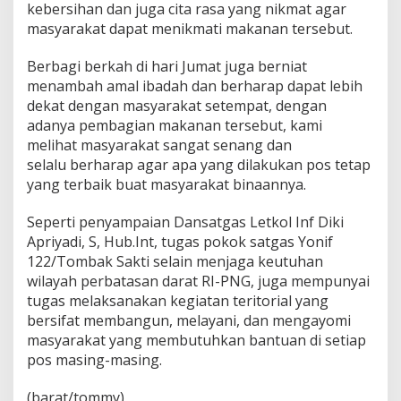
kebersihan dan juga cita rasa yang nikmat agar
a
r
masyarakat dapat menikmati makanan tersebut.
a
k
Berbagi berkah di hari Jumat juga berniat
a
menambah amal ibadah dan berharap dapat lebih
t
dekat dengan masyarakat setempat, dengan
P
e
adanya pembagian makanan tersebut, kami
r
melihat masyarakat sangat senang dan
b
selalu berharap agar apa yang dilakukan pos tetap
a
yang terbaik buat masyarakat binaannya.
t
a
s
Seperti penyampaian Dansatgas Letkol Inf Diki
a
Apriyadi, S, Hub.Int, tugas pokok satgas Yonif
n
122/Tombak Sakti selain menjaga keutuhan
wilayah perbatasan darat RI-PNG, juga mempunyai
tugas melaksanakan kegiatan teritorial yang
bersifat membangun, melayani, dan mengayomi
masyarakat yang membutuhkan bantuan di setiap
pos masing-masing.
(barat/tommy)