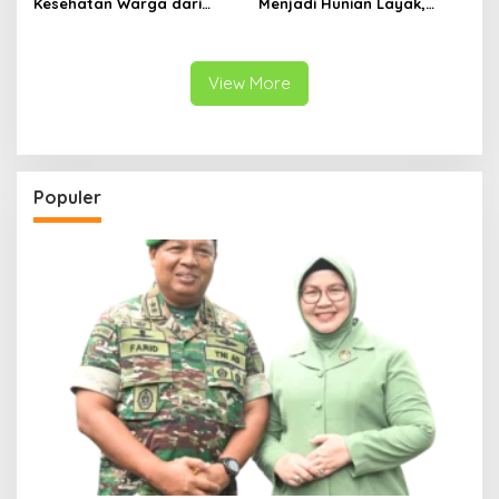
Kesehatan Warga dari
Menjadi Hunian Layak,
Rumah ke Rumah di Papua
Babinsa Kedungwaru
Pegunungan
Wujudkan Harapan Ibu Feri
View More
Populer