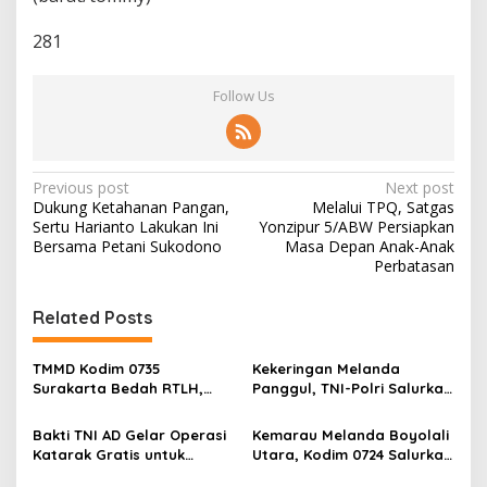
281
Follow Us
P
Previous post
Next post
Dukung Ketahanan Pangan,
Melalui TPQ, Satgas
o
Sertu Harianto Lakukan Ini
Yonzipur 5/ABW Persiapkan
s
Bersama Petani Sukodono
Masa Depan Anak-Anak
Perbatasan
t
n
Related Posts
a
v
TMMD Kodim 0735
Kekeringan Melanda
Surakarta Bedah RTLH,
Panggul, TNI-Polri Salurkan
i
Wujudkan Hunian Layak
12.000 Liter Air Bersih
g
bagi Warga
Bakti TNI AD Gelar Operasi
Kemarau Melanda Boyolali
Katarak Gratis untuk
Utara, Kodim 0724 Salurkan
a
Warga Madura
Air Bersih