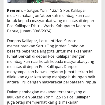
M
a
Keerom,
– Satgas Yonif 122/TS Pos Kalilapar
k
a
melaksanakan Jum’at berkah membagikan nasi
n
kotak kepada masyarakat yang melintas di depan
S
Pos Kalilapar Distrik Waris, Kabupaten Keerom,
i
Papua, Jumat (30/8/2024).
a
n
g
Danpos Kalilapar, Lettu Inf Hadi Suroto
G
memerintahkan Sertu Ong jordan Simbolon
r
beserta beberapa anggota untuk melaksanakan
a
Jumat Berkah di depan Pos Kalilapar dengan
t
membagikan nasi kotak kepada masyarakat yang
i
s
melintas di depan Pos Kalilapar, Danpos
U
menyampaikan bahwa kegiatan Jumat berkah ini
n
dilakukan agar kita tetap menjaga hubungan baik
t
antara TNI dengan masyarakat perbatasan Papua.
u
k
M
Dalam pembagian makanan tersebut yang di
a
lakukan oleh Satgas Yonif 122/TS Pos Kalilapar
s
juga tetap memperhatikan gizi makanan,
y