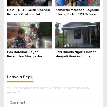
Bakti TNI AD Gelar Operasi
Kemarau Melanda Boyolali
Katarak Gratis untuk
Utara, Kodim 0724 Salurkan
Warga Madura
Air Bersih
Pos Bolakme Layani
Dari Rumah Nyaris Roboh
Kesehatan Warga dari
Menjadi Hunian Layak,
Rumah ke Rumah di Papua
Babinsa Kedungwaru
Pegunungan
Wujudkan Harapan Ibu Feri
Leave a Reply
Your email address will not be published.
Required fields are
marked
*