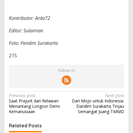
Kontributor: Arda72
Editor: Sulaiman
Foto: Pendim Surakarta
215
Follow Us
P
Previous post
Next post
Saat Prajurit dan Relawan
Dari Mojo untuk Indonesia:
o
Menantang Longsor Demi
Dandim Surakarta Tinjau
s
Kemanusiaan
Semangat Juang TMMD
t
Related Posts
n