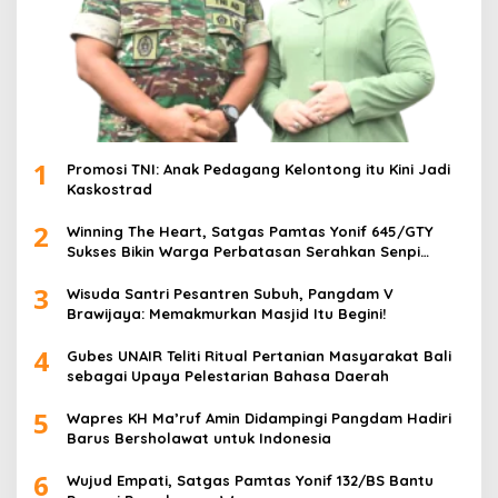
1
Promosi TNI: Anak Pedagang Kelontong itu Kini Jadi
Kaskostrad
2
Winning The Heart, Satgas Pamtas Yonif 645/GTY
Sukses Bikin Warga Perbatasan Serahkan Senpi
Rakitan
3
Wisuda Santri Pesantren Subuh, Pangdam V
Brawijaya: Memakmurkan Masjid Itu Begini!
4
Gubes UNAIR Teliti Ritual Pertanian Masyarakat Bali
sebagai Upaya Pelestarian Bahasa Daerah
5
Wapres KH Ma’ruf Amin Didampingi Pangdam Hadiri
Barus Bersholawat untuk Indonesia
6
Wujud Empati, Satgas Pamtas Yonif 132/BS Bantu