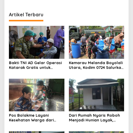
Artikel Terbaru
Bakti TNI AD Gelar Operasi
Kemarau Melanda Boyolali
Katarak Gratis untuk
Utara, Kodim 0724 Salurkan
Warga Madura
Air Bersih
Pos Bolakme Layani
Dari Rumah Nyaris Roboh
Kesehatan Warga dari
Menjadi Hunian Layak,
Rumah ke Rumah di Papua
Babinsa Kedungwaru
Pegunungan
Wujudkan Harapan Ibu Feri