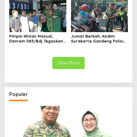
Pimpin Khitan Massal,
Jumat Berkah, Kodim
Danrem 083/Bdj Tegaskan
Surakarta Gandeng Polisi
Hal Ini
dan FKPPI Bagikan Sayuran
Gratis untuk Warga
View More
Populer