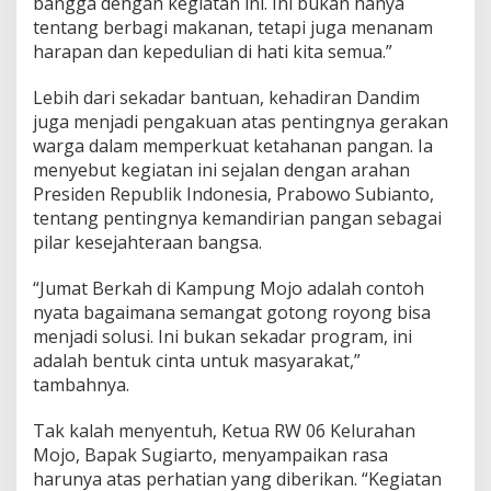
bangga dengan kegiatan ini. Ini bukan hanya
u
tentang berbagi makanan, tetapi juga menanam
k
harapan dan kepedulian di hati kita semua.”
W
a
r
Lebih dari sekadar bantuan, kehadiran Dandim
g
juga menjadi pengakuan atas pentingnya gerakan
a
warga dalam memperkuat ketahanan pangan. Ia
M
menyebut kegiatan ini sejalan dengan arahan
o
j
Presiden Republik Indonesia, Prabowo Subianto,
o
tentang pentingnya kemandirian pangan sebagai
pilar kesejahteraan bangsa.
“Jumat Berkah di Kampung Mojo adalah contoh
nyata bagaimana semangat gotong royong bisa
menjadi solusi. Ini bukan sekadar program, ini
adalah bentuk cinta untuk masyarakat,”
tambahnya.
Tak kalah menyentuh, Ketua RW 06 Kelurahan
Mojo, Bapak Sugiarto, menyampaikan rasa
harunya atas perhatian yang diberikan. “Kegiatan