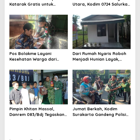
Katarak Gratis untuk
Utara, Kodim 0724 Salurkan
Warga Madura
Air Bersih
Pos Bolakme Layani
Dari Rumah Nyaris Roboh
Kesehatan Warga dari
Menjadi Hunian Layak,
Rumah ke Rumah di Papua
Babinsa Kedungwaru
Pegunungan
Wujudkan Harapan Ibu Feri
Pimpin Khitan Massal,
Jumat Berkah, Kodim
Danrem 083/Bdj Tegaskan
Surakarta Gandeng Polisi
Hal Ini
dan FKPPI Bagikan Sayuran
Gratis untuk Warga