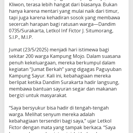
p
Kliwon, terasa lebih hangat dari biasanya. Bukan
a
hanya karena mentari yang mulai naik dari timur,
n
tapi juga karena kehadiran sosok yang membawa
d
secercah harapan bagi ratusan warga—Dandim
a
r
0735/Surakarta, Letkol Inf Fictor J. Situmorang,
i
S.I.P., M.I.P.
D
a
Jumat (23/5/2025) menjadi hari istimewa bagi
n
sekitar 200 warga Kampung Mojo. Dalam suasana
d
i
penuh kekeluargaan, mereka berkumpul dalam
m
kegiatan “Jumat Berkah” yang digagas Paguyuban
S
Kampung Sayur. Kali ini, kebahagiaan mereka
u
berlipat ketika Dandim Surakarta hadir langsung,
r
membawa bantuan sayuran segar dan makanan
a
k
bergizi untuk masyarakat.
a
r
“Saya bersyukur bisa hadir di tengah-tengah
t
warga. Melihat senyum mereka adalah
a
kebahagiaan tersendiri bagi saya,” ujar Letkol
u
n
Fictor dengan mata yang tampak berkaca. “Saya
t