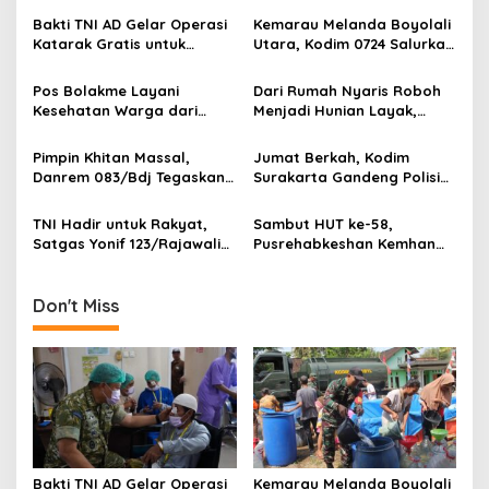
a
Bakti TNI AD Gelar Operasi
Kemarau Melanda Boyolali
v
Katarak Gratis untuk
Utara, Kodim 0724 Salurkan
Warga Madura
Air Bersih
i
Pos Bolakme Layani
Dari Rumah Nyaris Roboh
g
Kesehatan Warga dari
Menjadi Hunian Layak,
Rumah ke Rumah di Papua
Babinsa Kedungwaru
a
Pegunungan
Wujudkan Harapan Ibu Feri
Pimpin Khitan Massal,
Jumat Berkah, Kodim
t
Danrem 083/Bdj Tegaskan
Surakarta Gandeng Polisi
i
Hal Ini
dan FKPPI Bagikan Sayuran
Gratis untuk Warga
TNI Hadir untuk Rakyat,
Sambut HUT ke-58,
o
Satgas Yonif 123/Rajawali
Pusrehabkeshan Kemhan
n
Bangun Sumur Bor bagi
Hadirkan Pengobatan
Sekolah di Pedalaman
Gratis hingga Penanaman
Mappi
Mangrove di Pesisir
Don't Miss
Tangerang
Bakti TNI AD Gelar Operasi
Kemarau Melanda Boyolali